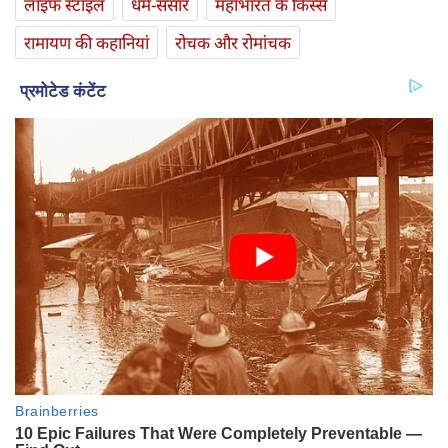
लाइफ स्‍टाइल
धर्म-संसार
महाभारत के किस्से
रामायण की कहानियां
रोचक और रोमांचक