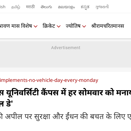
ish
தமிழ்
मराठी
తెలుగు
മലയാളം
ಕನ್ನಡ
ગુજરાતી
श्रावण मास विशेष
क्रिकेट
ज्योतिष
श्रीरामचरितमानस
-implements-no-vehicle-day-every-monday
यूनिवर्सिटी कैंपस में हर सोमवार को मना
 डे'
ी की अपील पर सुरक्षा और ईंधन की बचत के लिए