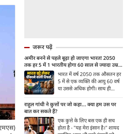
जरूर पढ़ें
अमीर बनने से पहले बूढ़ा हो जाएगा भारत! 2050
तक हर 5 में 1 भारतीय होगा 60 साल से ज्यादा उम्र
का
भारत में वर्ष 2050 तक औसतन हर
5 में से एक व्यक्ति की आयु 60 वर्ष
या उससे अधिक होगी। साथ ही
लगभग 10 में से 7 बुजुर्ग ग्रामीण
भारत में रहेंगे। ‘ट्रांसफॉर्म रूरल
राहुल गांधी ने कुत्तों पर जो कहा... क्या हम उस पर
इंडिया’ (टीआरआई) की रिचर्स के
बात कर सकते हैं?
अनुसार भारत विकसित देशों के
एक कुत्ते के लिए बस एक ही सच
विपरीत समृद्ध बनने से पहले ही वृद्ध
एमएस)
होता है - "यह मेरा इंसान है।" शायद
होती आबादी वाले देश की श्रेणी में