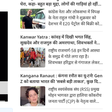
‘सबसे बड़ी ताकत’ बताया है।
घेरा, कहा- बहुत बड़ा मुद्दा, लोगों की गाड़ियां हो रहीं
प्रयागराज में युवाओं से बात करेंगे
खराब, BJP ने बताया खराब पटकथा
कांग्रेस नेता और लोकसभा में विपक्ष
राहुल गांधी। बुजुर्ग पेंशनभोगियों का
के नेता राहुल गांधी ने शुक्रवार को
केन्द्र सरकार को अल्टीमेटम। 8
देशभर में E20 पेट्रोल की बिक्री को
अगस्त की बड़ी खबरें :
लेकर केंद्र सरकार पर हमला तेज कर
दिया। उन्होंने E20 को ‘बहुत बड़ा
Kanwar Yatra : कांवड़ में दिखी भगत सिंह,
मुद्दा’ बताते हुए आरोप लगाया कि
सुखदेव और राजगुरु की अमरगाथा, शिवभक्तों ने
इसके इस्तेमाल से वाहनों को नुकसान
अनोखे अंदाज में दी श्रद्धांजलि
राष्ट्रीय राजमार्ग-58 इन दिनों आस्था
हो रहा है और इसका आर्थिक बोझ
के समुद्र में गोते लगा रहा है।
आम उपभोक्ताओं पर पड़ रहा है।
शिवभक्त हरिद्वार से गंगाजल लेकर
अपने-अपने गंतव्य की तरफ बढ़ रहे
है। लाखों शिवभक्तों के बीच रंग-
Kangana Ranaut : कंगना रनौत का यू-टर्न! Gen
बिरंगी और आकर्षक कांवड़ें हर किसी
Z को बताया भारत की 'सबसे बड़ी ताकत', कुछ दिन
का ध्यान बरबस अपनी ओर खींच रही
पहले प्रदर्शनकारियों को कहा था 'जेनरेशन गटर'
राष्ट्रीय स्वयंसेवक संघ (RSS) प्रमुख
हैं। लेकिन ऐसे में जब शिव चौक से
मोहन भागवत द्वारा हालिया कॉकरोच
एक गुजरी कांवड़ ने लोगों के दिलों को
जनता पार्टी (CJP) के नेतृत्व वाले
गहराई तक छू लिया। यह केवल
प्रदर्शनों में Gen Z की भूमिका को
कांवड़ नहीं थी, बल्कि देश की