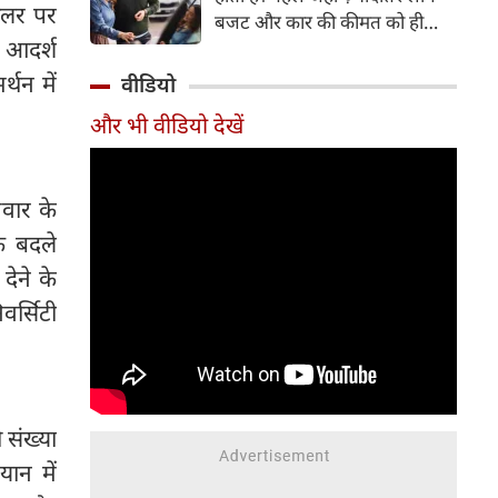
हीलर पर
बजट और कार की कीमत को ही
क आदर्श
सबसे अहम मानते थे, वहीं आज
खरीदार कई दूसरे पहलुओं पर भी
्थन में
वीडियो
ध्यान देते हैं। आइए जानते हैं कि कार
और भी वीडियो देखें
खरीदते समय किन बातों पर ध्यान
देना चाहिए।
मवार के
े बदले
देने के
वर्सिटी
 संख्या
ान में