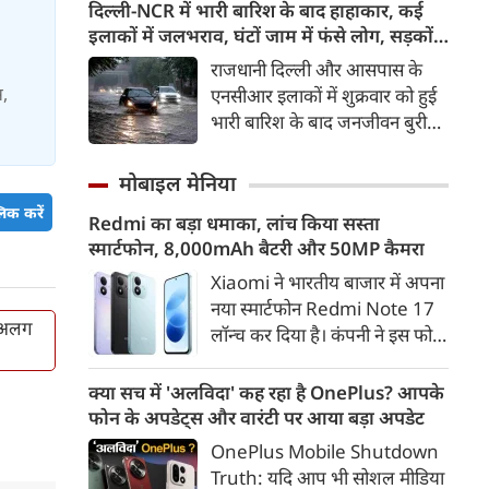
समर्थन दिए जाने के एक दिन बाद
दिल्ली-NCR में भारी बारिश के बाद हाहाकार, कई
आजादी के अमर सेनानियों को
बीजेपी सांसद और अभिनेत्री कंगना
इलाकों में जलभराव, घंटों जाम में फंसे लोग, सड़कों
समर्पित एक चलती-फिरती श्रद्धांजलि
रनौत ने अपने पहले के बयान पर
पर भरा कमर तक पानी
राजधानी दिल्ली और आसपास के
थी।
सफाई दी। उन्होंने अब Gen Z को
स,
एनसीआर इलाकों में शुक्रवार को हुई
भारत की ‘सबसे बड़ी ताकत’ बताया
भारी बारिश के बाद जनजीवन बुरी
है। कंगना ने कहा कि कुछ लोगों के
तरह प्रभावित हुआ। दिल्ली, नोएडा
व्यवहार के आधार पर पूरी पीढ़ी को
और गाजियाबाद के कई इलाकों में
मोबाइल मेनिया
गलत ठहराना उचित नहीं है। उन्होंने
सड़कें पानी से लबालब हो गईं,
कहा कि Gen Z सरकार का हिस्सा है
िक करें
Redmi का बड़ा धमाका, लांच किया सस्ता
जिसके चलते कई प्रमुख मार्गों पर
और इसी पीढ़ी के जनादेश की वजह
स्मार्टफोन, 8,000mAh बैटरी और 50MP कैमरा
लंबा ट्रैफिक जाम लग गया। भारी
से मौजूदा सरकार लंबे समय से सत्ता
बारिश के कारण लोगों को अपने
Xiaomi ने भारतीय बाजार में अपना
में है।
गंतव्य तक पहुंचने में काफी परेशानी
नया स्मार्टफोन Redmi Note 17
ग-अलग
का सामना करना पड़ा।
लॉन्च कर दिया है। कंपनी ने इस फोन
को TrueColour AMOLED
डिस्प्ले, 8,000mAh की बड़ी बैटरी
क्या सच में 'अलविदा' कह रहा है OnePlus? आपके
और Qualcomm Snapdragon
फोन के अपडेट्स और वारंटी पर आया बड़ा अपडेट
चिपसेट के साथ पेश किया है। फोन में
OnePlus Mobile Shutdown
50MP का मेन कैमरा दिया गया है।
Truth: यदि आप भी सोशल मीडिया