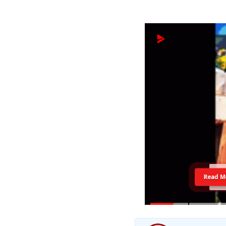
Read M