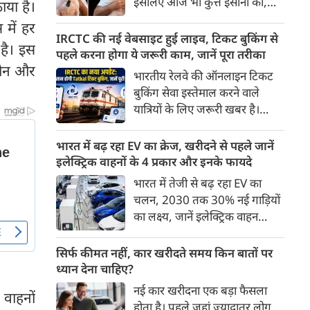
इसलिए आज भी कुत्ते इंसानों को,
ाया है।
पहुंच रहा है।
इंसानों से बेहतर समझते हैं। जब हम
 में हर
भू-राजनीति से लेकर कृत्रिम
IRCTC की नई वेबसाइट हुई लाइव, टिकट बुकिंग से
है। इस
बुद्धिमत्ता, जलवायु परिवर्तन से लेकर
पहले करना होगा ये जरूरी काम, जानें पूरा तरीका
क्रिकेट तक हर विषय पर बहस कर
्रीन और
भारतीय रेलवे की ऑनलाइन टिकट
सकते हैं, तो उस जीव पर भी एक
बुकिंग सेवा इस्तेमाल करने वाले
गंभीर चर्चा बनती है जिसने किसी भी
यात्रियों के लिए जरूरी खबर है।
सभ्यता से पहले इंसान का साथ चुना
IRCTC ने अपनी नई टिकट बुकिंग
था। दुर्भाग्य यह है कि आज कुत्तों के
वेबसाइट का बीटा वर्जन लॉन्च कर
भारत में बढ़ रहा EV का क्रेज, खरीदने से पहले जानें
बारे में हमारी राय पशु-चिकित्सकों,
दिया है। करीब 24 साल पुराने
इलेक्ट्रिक वाहनों के 4 प्रकार और इनके फायदे
व्यवहार वैज्ञानिकों या विशेषज्ञों से
इंटरफेस के बाद वेबसाइट को नए
भारत में तेजी से बढ़ रहा EV का
कम... और व्हाट्सऐप यूनिवर्सिटी से
डिजाइन और कई नए फीचर्स के साथ
चलन, 2030 तक 30% नई गाड़ियों
ज़्यादा बनती है।
अपडेट किया गया है।
का लक्ष्य, जानें इलेक्ट्रिक वाहन
कितने प्रकार के होते हैं और क्या है
200 अरब रुपए का मौका
सिर्फ कीमत नहीं, कार खरीदते समय किन बातों पर
ध्यान देना चाहिए?
नई कार खरीदना एक बड़ा फैसला
वाहनों
होता है। पहले जहां ज़्यादातर लोग