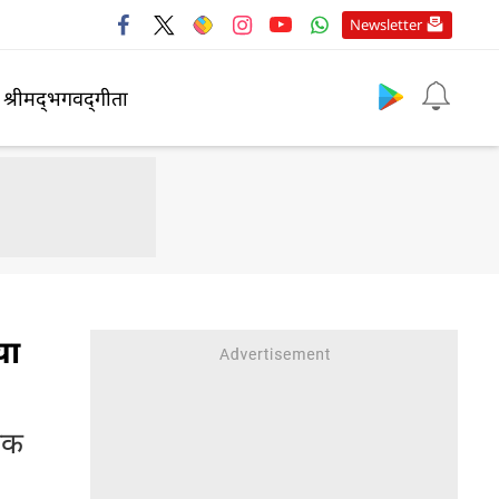
Newsletter
श्रीमद्‍भगवद्‍गीता
या
 एक