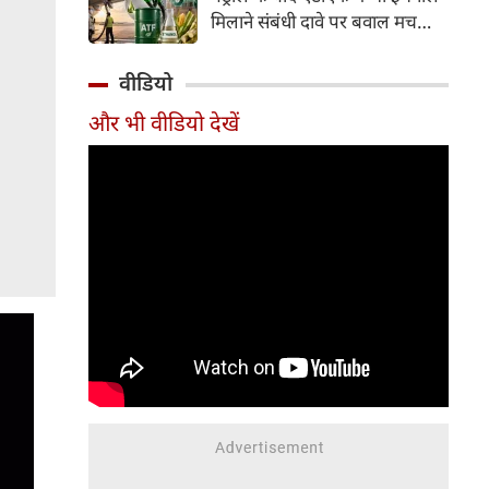
इसके अलावा Redmi Note 17 में
मिलाने संबंधी दावे पर बवाल मच
Corning Gorilla Glass 7i
गया। मोदी सरकार में मंत्री राम मोहन
प्रोटेक्शन, IP65 रेटिंग और मजबूत
नायडू किंजरापु ने इसका खंडन करते
वीडियो
चेसिस जैसे फीचर्स मिलते हैं।
हुए कहा कि सरकार की एटीएफ में
और भी वीडियो देखें
इथेनॉल मिलाने की कोई योजना नहीं
है।