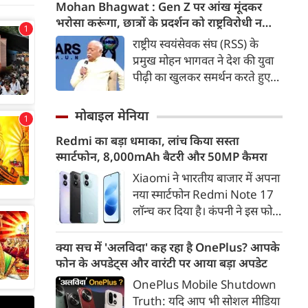
कड़ी में अब ताजनगरी में यमुना नदी
Mohan Bhagwat : Gen Z पर आंख मूंदकर
के किनारों को खूबसूरत, प्रदूषण मुक्त
भरोसा करूंगा, छात्रों के प्रदर्शन को राष्ट्रविरोधी न
और उपयोगी बनाने की बड़ी तैयारी
बताएं, RSS प्रमुख मोहन भागवत का बड़ा बयान, चीन
राष्ट्रीय स्वयंसेवक संघ (RSS) के
शुरू हो गई है। आगरा के झलकारी
और पाकिस्तान को लेकर क्या कहा
प्रमुख मोहन भागवत ने देश की युवा
बाई चौराहे से लेकर वेदांत मंदिर के
पीढ़ी का खुलकर समर्थन करते हुए
पास यमुना किनारे (यमुना बैंक साइड)
कहा कि वह Gen Z पर आंख
एक नए और भव्य पार्क का विकास
मूंदकर भरोसा करेंगे। उन्होंने कहा कि
मोबाइल मेनिया
किया जा रहा है।
विरोध-प्रदर्शन में शामिल होने वाले
Redmi का बड़ा धमाका, लांच किया सस्ता
छात्रों को राष्ट्रविरोधी नहीं कहा जाना
स्मार्टफोन, 8,000mAh बैटरी और 50MP कैमरा
चाहिए। युवाओं की बात को दबाने के
बजाय उनके साथ संवाद के जरिए
Xiaomi ने भारतीय बाजार में अपना
उनकी चिंताओं को समझने की
नया स्मार्टफोन Redmi Note 17
जरूरत है।
लॉन्च कर दिया है। कंपनी ने इस फोन
को TrueColour AMOLED
डिस्प्ले, 8,000mAh की बड़ी बैटरी
क्या सच में 'अलविदा' कह रहा है OnePlus? आपके
और Qualcomm Snapdragon
फोन के अपडेट्स और वारंटी पर आया बड़ा अपडेट
चिपसेट के साथ पेश किया है। फोन में
OnePlus Mobile Shutdown
50MP का मेन कैमरा दिया गया है।
Truth: यदि आप भी सोशल मीडिया