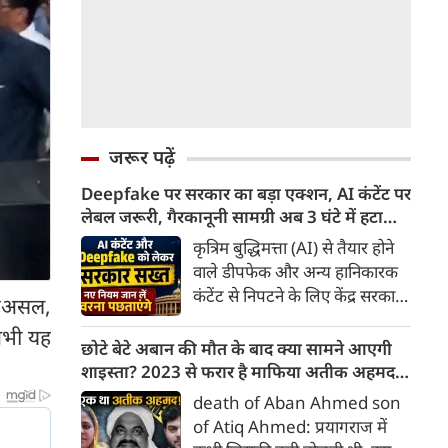
जरूर पढ़ें
Deepfake पर सरकार का बड़ा एक्शन, AI कंटेंट पर
लेबल जरूरी, गैरकानूनी सामग्री अब 3 घंटे में हटानी
होगी, नए नियम जान लें वरना पछताएंगे
कृत्रिम बुद्धिमत्ता (AI) से तैयार होने
वाले डीपफेक और अन्य हानिकारक
कंटेंट से निपटने के लिए केंद्र सरकार
 दरअसल,
ने नियामक व्यवस्था को और सख्त
 अभी यह
किया है। सरकार ने AI से तैयार कंटेंट
छोटे बेटे अबान की मौत के बाद क्या सामने आएगी
पर स्पष्ट लेबल और पहचान योग्य
शाइस्ता? 2023 से फरार है माफिया अतीक अहमद
मेटाडेटा उपलब्ध कराना अनिवार्य
की पत्नी
death of Aban Ahmed son
किया है। साथ ही, सरकारी या
of Atiq Ahmed: प्रयागराज में
न्यायालय के आदेश के आधार पर