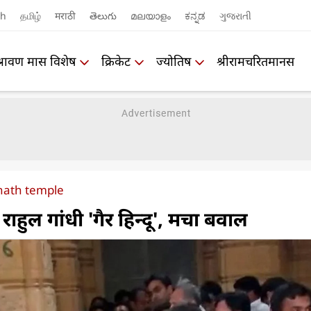
sh
தமிழ்
मराठी
తెలుగు
മലയാളം
ಕನ್ನಡ
ગુજરાતી
श्रावण मास विशेष
क्रिकेट
ज्योतिष
श्रीरामचरितमानस
nath temple
राहुल गांधी 'गैर हिन्दू', मचा बवाल