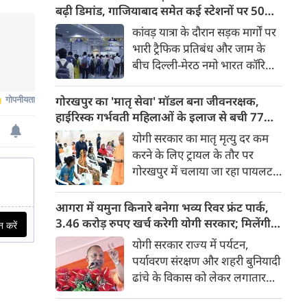
किया। रक्षा मंत्रालय के मुताबिक, यह
बढ़ी डिमांड, गाजियाबाद समेत कई स्टेशनों पर 50%
परीक्षण स्ट्रैटेजिक फोर्सेज कमांड
तक बढ़ी यात्रियों की संख्या
कांवड़ यात्रा के दौरान सड़क मार्गों पर
(SFC) और रक्षा अनुसंधान एवं
भारी ट्रैफिक प्रतिबंध और जाम के
विकास संगठन (DRDO) की ओर से
बीच दिल्ली-मेरठ नमो भारत कॉरिडोर
किया गया।
लाखों यात्रियों के लिए सबसे भरोसेमंद
परिवहन विकल्प बनकर उभरा है।
गोरखपुर का 'मातृ सेवा' मॉडल बना जीवनरक्षक,
तेज़, समयबद्ध और आरामदायक
हाईरिस्क गर्भवती महिलाओं के इलाज से बची 77
सफर के चलते कॉरिडोर के कई
जिंदगियां
योगी सरकार का मातृ मृत्यु दर कम
स्टेशनों पर यात्रियों की संख्या में 40
करने के लिए ट्रायल के तौर पर
से 50 प्रतिशत तक बढ़ गई है।
गोरखपुर में चलाया जा रहा पायलट
प्रोजेक्ट पूरे प्रदेश के लिए नजीर
बनकर उभरा है। मुख्यमंत्री योगी
आगरा में यमुना किनारे बनेगा भव्य रिवर फ्रंट पार्क,
आदित्यनाथ के निर्देश पर पायलट
3.46 करोड़ रुपए खर्च करेगी योगी सरकार; मिलेंगी ये
प्रोजेक्ट ‘मातृ सेवा’ का लक्ष्य हाई
खास सुविधाएं
योगी सरकार राज्य में पर्यटन,
रिस्क गर्भवती केसों को तुरंत बड़े
पर्यावरण संरक्षण और शहरी बुनियादी
अस्पतालों में रेफर कर बचाना है।
ढांचे के विकास को लेकर लगातार
ऐतिहासिक कदम उठा रही है। इसी