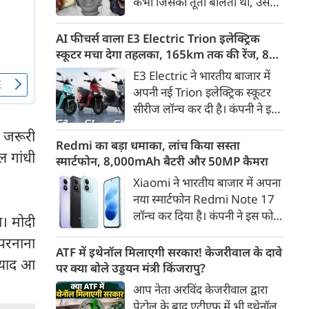
कभी जिसकी तूती बोलती थी, उस
गैरकानूनी जानकारी हटाने की
पूर्व सांसद और माफिया अतीक
समयसीमा 36 घंटे से घटाकर 3 घंटे
अहमद के कुनबे पर कानून और
AI फीचर्स वाला E3 Electric Trion इलेक्ट्रिक
कर दी गई है।
किस्मत की दोहरी मार पड़ रही है।
स्कूटर मचा देगा तहलका, 165km तक की रेंज, 8
जिस झांसी जिले में अप्रैल 2023 में
साल की बैटरी वारंटी, कीमत जानेंगे तो हो जाएंगे
E3 Electric ने भारतीय बाजार में
अतीक के एनकाउंटर में मारे गए बेटे
हैरान
अपनी नई Trion इलेक्ट्रिक स्कूटर
असद की सांसें थमी थीं, उसी झांसी में
सीरीज लॉन्च कर दी है। कंपनी ने इसे
अब उसके छोटे बेटे अबान की भीषण
तीन वेरिएंट C1, C1x और C2 में
सड़क दुर्घटना में जान चली गई है।
री जरूरी
पेश किया है। Trion की शुरुआती
Redmi का बड़ा धमाका, लांच किया सस्ता
ल गांधी
कीमत 99,999 रुपए (एक्स-शोरूम,
स्मार्टफोन, 8,000mAh बैटरी और 50MP कैमरा
बेंगलुरु) रखी गई है। फिलहाल इसकी
Xiaomi ने भारतीय बाजार में अपना
बुकिंग बेंगलुरु के ग्राहकों के लिए
नया स्मार्टफोन Redmi Note 17
कंपनी की आधिकारिक वेबसाइट के
लॉन्च कर दिया है। कंपनी ने इस फोन
ा। मोदी
जरिए शुरू की गई है। आने वाले समय
को TrueColour AMOLED
में इसे दूसरे शहरों में भी उपलब्ध
 परनाना
डिस्प्ले, 8,000mAh की बड़ी बैटरी
ATF में इथेनॉल मिलाएगी सरकार! केजरीवाल के दावे
कराया जाएगा।
ा याद आ
और Qualcomm Snapdragon
पर क्या बोले उड्डयन मंत्री किंजरापु?
चिपसेट के साथ पेश किया है। फोन में
आप नेता अरविंद केजरीवाल द्वारा
50MP का मेन कैमरा दिया गया है।
पेट्रोल के बाद एटीएफ में भी इथेनॉल