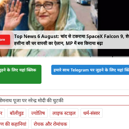
Top News 6 August: चांद से टकराया SpaceX Falcon 9, श
ore
हसीना की घर वापसी का ऐलान, MP में बस किराया बढ़ा
़ने के लिए यहां क्लिक
हमारे साथ Telegram पर जुड़ने के लिए यहां क्ल
ोमनाथ पूजा पर नरेन्द्र मोदी की चुटकी
ार
बॉलीवुड
ज्योतिष
लाइफ स्‍टाइल
धर्म-संसार
यण की कहानियां
रोचक और रोमांचक