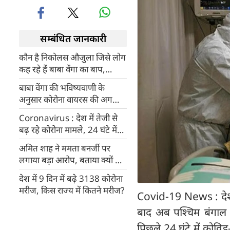
सम्बंधित जानकारी
कौन है निकोलस औजुला जिसे लोग
कह रहे हैं बाबा वेंगा का बाप,
2025 में वर्ल्ड वॉर को लेकर की
बाबा वेंगा की भविष्यवाणी के
सबसे खतरनाक भविष्यवाणी
अनुसार कोरोना वायरस की अगली
लहर कब आएगी?
Coronavirus : देश में तेजी से
बढ़ रहे कोरोना मामले, 24 घंटे में
363 नए केस आए सामने
अमित शाह ने ममता बनर्जी पर
लगाया बड़ा आरोप, बताया क्‍यों कर
रहीं ऑपरेशन सिंदूर और वक्‍फ का
देश में 9 दिन में बढ़े 3138 कोरोना
विरोध
मरीज, किस राज्य में कितने मरीज?
Covid-19 News : देश मे
बाद अब पश्चिम बंगाल मे
पिछले 24 घंटे में कोवि