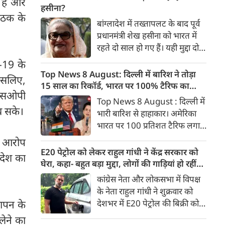
 है और
मंजूरी मिल जाती है तो इसे राष्‍ट्रपति
हसीना?
ैठक के
डोनाल्ड ट्रंप के हस्ताक्षर के बाद
बांग्लादेश में तख्तापलट के बाद पूर्व
अमेरिका रूस-ईरान से तेल खरीद पर
प्रधानमंत्री शेख हसीना को भारत में
भारत पर 100% टैरिफ का रास्ता
रहते दो साल हो गए हैं। यही मुद्दा दोनों
साफ हो जाएगा।
देशों के आपसी संबंधों की राह में
-19 के
सबसे बड़ा रोड़ा बना हुआ है। शेख
Top News 8 August: दिल्ली में बारिश ने तोड़ा
 इसलिए,
हसीना दोनों देशों के लिए बेहद अहम
15 साल का रिकॉर्ड, भारत पर 100% टैरिफ का
े एसओपी
हैं।
खतरा; Gen Z पर कंगना का यू-टर्न
Top News 8 August : दिल्ली में
च सके।
भारी बारिश से हाहाकार। अमेरिका
भारत पर 100 प्रतिशत टैरिफ लगाने
की तैयारी कर रहा है। बीजेपी सांसद
ें आरोप
कंगना रनौत ने Gen Z को भारत की
E20 पेट्रोल को लेकर राहुल गांधी ने केंद्र सरकार को
देश का
‘सबसे बड़ी ताकत’ बताया है।
घेरा, कहा- बहुत बड़ा मुद्दा, लोगों की गाड़ियां हो रहीं
प्रयागराज में युवाओं से बात करेंगे
खराब, BJP ने बताया खराब पटकथा
कांग्रेस नेता और लोकसभा में विपक्ष
राहुल गांधी। बुजुर्ग पेंशनभोगियों का
के नेता राहुल गांधी ने शुक्रवार को
केन्द्र सरकार को अल्टीमेटम। 8
देशभर में E20 पेट्रोल की बिक्री को
ञापन के
अगस्त की बड़ी खबरें :
लेकर केंद्र सरकार पर हमला तेज कर
लेने का