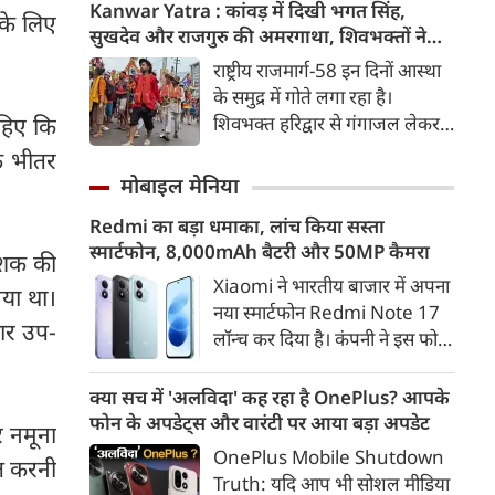
दिया। उन्होंने E20 को ‘बहुत बड़ा
Kanwar Yatra : कांवड़ में दिखी भगत सिंह,
 के लिए
मुद्दा’ बताते हुए आरोप लगाया कि
सुखदेव और राजगुरु की अमरगाथा, शिवभक्तों ने
इसके इस्तेमाल से वाहनों को नुकसान
अनोखे अंदाज में दी श्रद्धांजलि
राष्ट्रीय राजमार्ग-58 इन दिनों आस्था
हो रहा है और इसका आर्थिक बोझ
के समुद्र में गोते लगा रहा है।
आम उपभोक्ताओं पर पड़ रहा है।
शिवभक्त हरिद्वार से गंगाजल लेकर
ाहिए कि
अपने-अपने गंतव्य की तरफ बढ़ रहे
े भीतर
है। लाखों शिवभक्तों के बीच रंग-
मोबाइल मेनिया
बिरंगी और आकर्षक कांवड़ें हर किसी
Redmi का बड़ा धमाका, लांच किया सस्ता
का ध्यान बरबस अपनी ओर खींच रही
स्मार्टफोन, 8,000mAh बैटरी और 50MP कैमरा
हैं। लेकिन ऐसे में जब शिव चौक से
ेशक की
एक गुजरी कांवड़ ने लोगों के दिलों को
Xiaomi ने भारतीय बाजार में अपना
या था।
गहराई तक छू लिया। यह केवल
नया स्मार्टफोन Redmi Note 17
चार उप-
कांवड़ नहीं थी, बल्कि देश की
लॉन्च कर दिया है। कंपनी ने इस फोन
आजादी के अमर सेनानियों को
को TrueColour AMOLED
समर्पित एक चलती-फिरती श्रद्धांजलि
डिस्प्ले, 8,000mAh की बड़ी बैटरी
क्या सच में 'अलविदा' कह रहा है OnePlus? आपके
थी।
और Qualcomm Snapdragon
फोन के अपडेट्स और वारंटी पर आया बड़ा अपडेट
और नमूना
चिपसेट के साथ पेश किया है। फोन में
OnePlus Mobile Shutdown
ुत करनी
50MP का मेन कैमरा दिया गया है।
Truth: यदि आप भी सोशल मीडिया