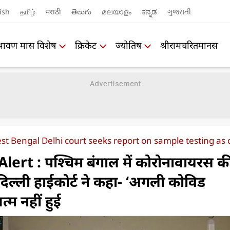
ish
தமிழ்
मराठी
తెలుగు
മലയാളം
ಕನ್ನಡ
ગુજરાતી
श्रावण मास विशेष
क्रिकेट
ज्योतिष
श्रीरामचरितमानस
st Bengal Delhi court seeks report on sample testing as 
ert : पश्चिम बंगाल में कोरोनावायरस क
िल्ली हाईकोर्ट ने कहा- ‘अगली कोविड
्म नहीं हुई