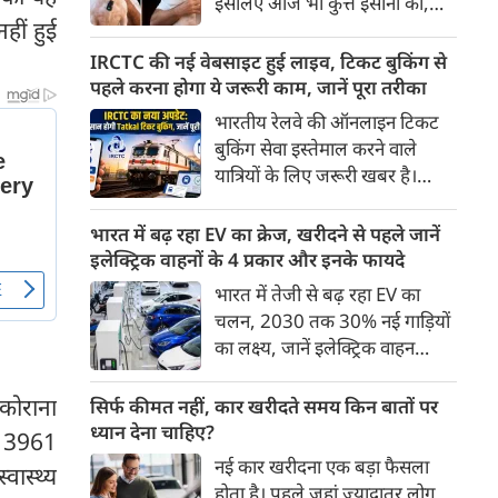
इसलिए आज भी कुत्ते इंसानों को,
पहुंच रहा है।
हीं हुई
इंसानों से बेहतर समझते हैं। जब हम
भू-राजनीति से लेकर कृत्रिम
IRCTC की नई वेबसाइट हुई लाइव, टिकट बुकिंग से
बुद्धिमत्ता, जलवायु परिवर्तन से लेकर
पहले करना होगा ये जरूरी काम, जानें पूरा तरीका
क्रिकेट तक हर विषय पर बहस कर
भारतीय रेलवे की ऑनलाइन टिकट
सकते हैं, तो उस जीव पर भी एक
बुकिंग सेवा इस्तेमाल करने वाले
गंभीर चर्चा बनती है जिसने किसी भी
यात्रियों के लिए जरूरी खबर है।
सभ्यता से पहले इंसान का साथ चुना
IRCTC ने अपनी नई टिकट बुकिंग
था। दुर्भाग्य यह है कि आज कुत्तों के
वेबसाइट का बीटा वर्जन लॉन्च कर
भारत में बढ़ रहा EV का क्रेज, खरीदने से पहले जानें
बारे में हमारी राय पशु-चिकित्सकों,
दिया है। करीब 24 साल पुराने
इलेक्ट्रिक वाहनों के 4 प्रकार और इनके फायदे
व्यवहार वैज्ञानिकों या विशेषज्ञों से
इंटरफेस के बाद वेबसाइट को नए
भारत में तेजी से बढ़ रहा EV का
कम... और व्हाट्सऐप यूनिवर्सिटी से
डिजाइन और कई नए फीचर्स के साथ
चलन, 2030 तक 30% नई गाड़ियों
ज़्यादा बनती है।
अपडेट किया गया है।
का लक्ष्य, जानें इलेक्ट्रिक वाहन
कितने प्रकार के होते हैं और क्या है
200 अरब रुपए का मौका
 कोराना
सिर्फ कीमत नहीं, कार खरीदते समय किन बातों पर
ध्यान देना चाहिए?
या 3961
नई कार खरीदना एक बड़ा फैसला
वास्थ्य
होता है। पहले जहां ज़्यादातर लोग