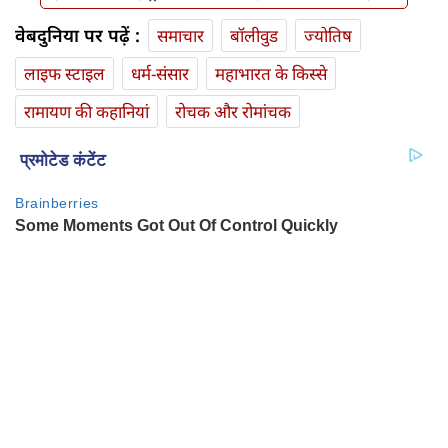
वेबदुनिया पर पढ़ें :
समाचार
बॉलीवुड
ज्योतिष
लाइफ स्‍टाइल
धर्म-संसार
महाभारत के किस्से
रामायण की कहानियां
रोचक और रोमांचक