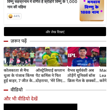
ज़रूर पढ़ें
कोलकाता से मैच
ऑस्ट्रेलियाई कप्तान
वैभव सूर्यवंशी अब
Madh
धुला के पंजाब किंग्स
पैट कमिंस ने फिर
तोड़ेंगें यूनिवर्स बॉस
Leagu
हुई बाहर, 7 जीत के
दोहराया, 'मेरे लिए
क्रिस गेल के छक्कों
करेंगे
बाद 6 हार
देश पहले IPL बाद में'
का रिकॉर्ड
शामिल 
वीडियो
टीम में
और भी वीडियो देखें