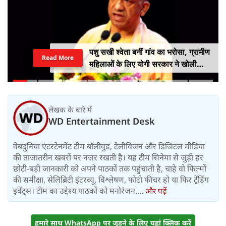
पशु सखी श्वेता बनीं गांव का भरोसा, ग्रामीण
Read More
महिलाओं के लिए योगी सरकार ने खोली
आत्मनिर्भरता की राह
लेखक के बारे में
WD Entertainment Desk
वेबदुनिया एंटरटेनमेंट टीम बॉलीवुड, टेलीविजन और डिजिटल मीडिया
की ताजातरीन खबरों पर नज़र रखती है। यह टीम सिनेमा से जुड़ी हर
छोटी-बड़ी जानकारी को अपने पाठकों तक पहुंचाती है, चाहे वो फिल्मों
की समीक्षा, सेलिब्रिटी इंटरव्यू, विश्लेषण, फोटो फीचर हो या फिर ट्रेंडिंग
इवेंट्स। टीम का उद्देश्य पाठकों को मनोरंजन....
और पढ़ें
हमारे साथ WhatsApp पर जुड़ने के लिए यहां क्लिक करें