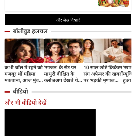
बॉलीवुड हलचल
कभी चॉल में रहने को
'साजन' के सेट पर
10 साल छोटे क्रिकेटर
'खामो
मजबूर थीं महिमा
माधुरी दीक्षित के
संग अफेयर की खबरों
म्यूजिक
मकवाना, आज मुंबई
क्लोजअप देखते थे
पर भड़कीं मृणाल
हुआ थ
में हैं 2 आलीशान घर
संजय दत्त, डायरेक्टर
ठाकुर, बोलीं- भाई
साल ब
वीडियो
और करोड़ों की दौलत
ने सुनाया किस्सा
थोड़ा रिलैक्स करो...
है संज
का जाद
और भी वीडियो देखें