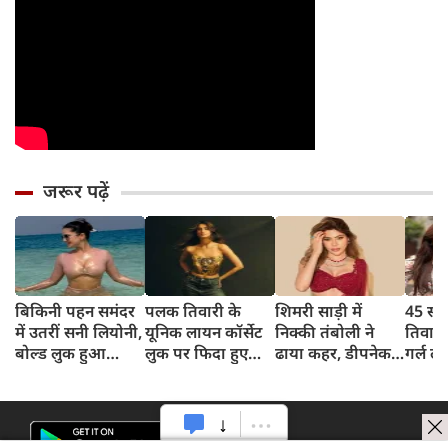
जरूर पढ़ें
बिकिनी पहन समंदर
पलक तिवारी के
शिमरी साड़ी में
45 साल
में उतरीं सनी लियोनी,
यूनिक लायन कॉर्सेट
निक्की तंबोली ने
तिवार
बोल्ड लुक हुआ
लुक पर फिदा हुए
ढाया कहर, डीपनेक
गर्ल ल
वायरल
फैंस, देखिए एक्ट्रेस
ब्लाउज पहन लगाया
अंदाज 
का बोल्ड अंदाज
बोल्डनेस का तड़का
का दि