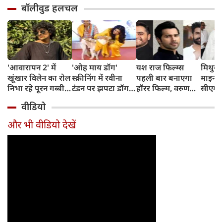
बॉलीवुड हलचल
'आवारापन 2' में
'ओह माय डॉग'
यश राज फिल्म्स
मिथुन च
खूंखार विलेन का रोल
स्क्रीनिंग में रवीना
पहली बार बनाएगा
माइनर 
निभा रहे पूरन गब्बी
टंडन पर झपटा डॉग,
हॉरर फिल्म, वरुण
सीएम शु
का इस फेमस एक्ट्रेस
डरने के बजाय एक्ट्रेस
धवन निभाएंगे लीड
अधिका
वीडियो
संग है खास रिश्ता
ने ऐसे दिखाई
रोल
पहुंचे
दरियादिली
और भी वीडियो देखें