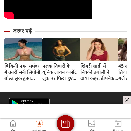
जरूर पढ़ें
बिकिनी पहन समंदर
पलक तिवारी के
शिमरी साड़ी में
45 साल
में उतरीं सनी लियोनी,
यूनिक लायन कॉर्सेट
निक्की तंबोली ने
तिवार
बोल्ड लुक हुआ
लुक पर फिदा हुए
ढाया कहर, डीपनेक
गर्ल ल
वायरल
फैंस, देखिए एक्ट्रेस
ब्लाउज पहन लगाया
अंदाज 
का बोल्ड अंदाज
बोल्डनेस का तड़का
का दि
होम
धर्म संग्रह
फोटो
Reels