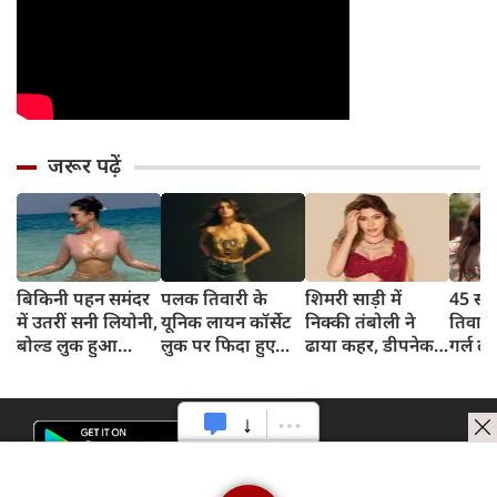
जरूर पढ़ें
बिकिनी पहन समंदर
पलक तिवारी के
शिमरी साड़ी में
45 साल
में उतरीं सनी लियोनी,
यूनिक लायन कॉर्सेट
निक्की तंबोली ने
तिवार
बोल्ड लुक हुआ
लुक पर फिदा हुए
ढाया कहर, डीपनेक
गर्ल ल
वायरल
फैंस, देखिए एक्ट्रेस
ब्लाउज पहन लगाया
अंदाज 
का बोल्ड अंदाज
बोल्डनेस का तड़का
का दि