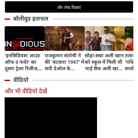
बॉलीवुड हलचल
'इनसिडियस: आउट
राजकुमार संतोषी ने
सोहा-सबा अली खान
तलाक 
ऑफ द फर्दर' का
की 'बंटवारा 1947' में
को स्कूल में मिली थी
'पब्लिस
दूसरा ट्रेलर रिलीज,
सनी देओल के
भाई सैफ अली खान
वालों 
अब तक का सबसे
किरदार की
और अमृता सिंह की
आकांक्
वीडियो
डरावना चैप्टर लेकर
सुपरहीरोज़ से तुलना,
शादी की खबर,
बोलीं-
लौट रही हॉरर
कही यह बात
बताया चौंकाने वाला
टूटी श
और भी वीडियो देखें
फ्रैंचाइजी
किस्सा
नहीं ब