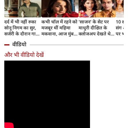
दर्द में भी नहीं रुका
कभी चॉल में रहने को
'साजन' के सेट पर
10 साल
सोनू निगम का सुर,
मजबूर थीं महिमा
माधुरी दीक्षित के
संग अ
सर्जरी के दौरान गाया
मकवाना, आज मुंबई
क्लोजअप देखते थे
पर भड़
मोहम्मद रफी का
में हैं 2 आलीशान घर
संजय दत्त, डायरेक्टर
ठाकुर,
वीडियो
क्लासिक गाना
और करोड़ों की दौलत
ने सुनाया किस्सा
थोड़ा र
और भी वीडियो देखें