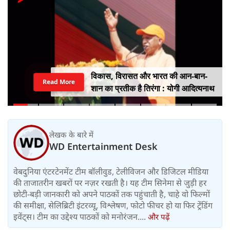
विकास, विरासत और भारत की आन-बान-
Read More
शान का प्रतीक है तिरंगा : योगी आदित्यनाथ
लेखक के बारे में
WD Entertainment Desk
वेबदुनिया एंटरटेनमेंट टीम बॉलीवुड, टेलीविजन और डिजिटल मीडिया
की ताजातरीन खबरों पर नज़र रखती है। यह टीम सिनेमा से जुड़ी हर
छोटी-बड़ी जानकारी को अपने पाठकों तक पहुंचाती है, चाहे वो फिल्मों
की समीक्षा, सेलिब्रिटी इंटरव्यू, विश्लेषण, फोटो फीचर हो या फिर ट्रेंडिंग
इवेंट्स। टीम का उद्देश्य पाठकों को मनोरंजन....
और पढ़ें