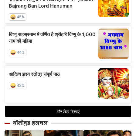
बॉलीवुड हलचल