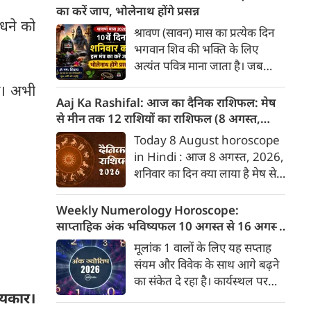
बारे में जानकारी देगा जिनका उस
का करें जाप, भोलेनाथ होंगे प्रसन्न
ंधने को
दिनांक को जन्मदिन होगा। पेश है
श्रावण (सावन) मास का प्रत्येक दिन
दिनांक 8 को जन्मे व्यक्तियों के बारे
भगवान शिव की भक्ति के लिए
में जानकारी :
अत्यंत पवित्र माना जाता है। जब
सावन मास का 10वां दिन शनिवार को
गा। अभी
पड़ता है, तो यह एक अद्भुत और
Aaj Ka Rashifal: आज का दैनिक राशिफल: मेष
दुर्लभ संयोग निर्मित करता है।
से मीन तक 12 राशियों का राशिफल (8 अगस्‍त,
शनिवार का दिन भगवान शिव के परम
2026)
Today 8 August horoscope
भक्त और न्याय के देवता शनिदेव को
in Hindi : आज 8 अगस्‍त, 2026,
समर्पित होता है। मान्यता है कि जो
शनिवार का दिन क्या लाया है मेष से
भक्त शनिवार के दिन सावन में
लेकर मीन राशि के लिए, यहां जानें
भगवान शिव की आराधना करते हैं,
डेली होरोस्कोप के अनुसार वेबदुनिया
Weekly Numerology Horoscope:
उन पर महादेव के साथ-साथ शनिदेव
पर दैनिक राशिफल के बारे में एकदम
साप्ताहिक अंक भविष्यफल 10 अगस्त से 16 अगस्त
की विशेष कृपा भी बरसती है और
सटीक जानकारी...
2026): जानें आपके मूलांक का सटीक राशिफल
मूलांक 1 वालों के लिए यह सप्ताह
शनि दोष (साढ़े साती या ढैय्या) के
संयम और विवेक के साथ आगे बढ़ने
प्रभाव शांत होते हैं।
का संकेत दे रहा है। कार्यस्थल पर
त्यकार।
वरिष्ठ अधिकारियों के साथ मतभेद की