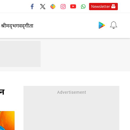
Newsletter
श्रीमद्‍भगवद्‍गीता
िन