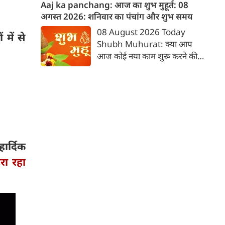
स्थिति बन सकती है, इसलिए वाणी
Aaj ka panchang: आज का शुभ मुहूर्त: 08
और व्यवहार दोनों में संतुलन बनाए
अगस्‍त 2026: शनिवार का पंचांग और शुभ समय
रखें। क्रोध अथवा आवेश में लिया गया
08 August 2026 Today
में से
निर्णय आपके लिए असुविधा का
Shubh Muhurat: क्या आप
कारण बन सकता है। किसी भी प्रकार
आज कोई नया काम शुरू करने की
का निवेश पूरी जानकारी के बाद ही
सोच रहे हैं? या कोई महत्वपूर्ण निर्णय
करें। स्वास्थ्य की उपेक्षा न करें तथा
लेने वाले हैं? ज्योतिष और पंचांग के
दाम्पत्य जीवन में अनावश्यक तर्क-
अनुसार, किसी भी शुभ कार्य को सही
वितर्क से बचें। आदित्य हृदय स्तोत्र का
मुहूर्त में करने से सफलता की
श्रद्धापूर्वक पाठ करें।
संभावना बढ़ जाती है। 'वेबदुनिया'
आपके लिए लेकर आया है 08
अगस्‍त, 2026 का विशेष पंचांग और
र्दिक
शुभ-अशुभ मुहूर्त।
डरा रहा