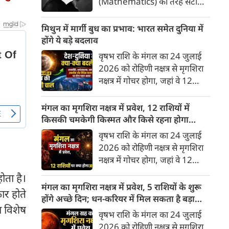
(Mathematics) की तरह सटीक,
अकाट्य और संदेह से परे बनाया
जाए। वे एक ऐसा सार्वभौमिक सत्य
मिथुन में मार्गी बुध का प्रभाव: भारत समेत दुनिया में
खोजना चाहते थे, जिस पर कोई भी
होंगे ये बड़े बदलाव
प्रश्नचिह्न न लगा सके। इसी विचार ने
वृषभ राशि के मंगल का 24 जुलाई
बुद्धिवाद (Rationalism) की नींव
2026 को रोहिणी नक्षत्र से मृगशिरा
रखी। आइए, देकार्त के इस अद्भुत
नक्षत्र में गोचर होगा, जहां वे 12
दार्शनिक चिंतन के 4 प्रमुख स्तंभों को
अगस्त तक रहेंगे। ज्योतिष की दुनिया
गहराई से समझते हैं।
में एक बड़ा हलचल भरा मोड़ आ चुका
मंगल का मृगशिरा नक्षत्र में प्रवेश, 12 राशियों में
है- बुध ग्रह अपनी ही प्रिय राशि मिथुन
किसकी चमकेगी किस्मत और किसे रहना होगा
में सीधे (मार्गी) चलने लगे हैं। अब जब
सावधान?
वृषभ राशि के मंगल का 24 जुलाई
बुद्धि और संवाद का कारक ग्रह सीधी
2026 को रोहिणी नक्षत्र से मृगशिरा
चाल चलेगा, तो जाहिर है आपकी
नक्षत्र में गोचर होगा, जहां वे 12
सोच, बातचीत और फैसलों की रफ्तार
अगस्त तक रहेंगे। मंगल के इस नक्षत्र
ोता है।
भी बदल जाएगी।
परिवर्तन के चलते मेष से लेकर मीन
मंगल का मृगशिरा नक्षत्र में प्रवेश, 5 राशियों के शुरू
ार होते
तक किन राशियों के लिए शुभ और
होंगे अच्छे दिन; धन-करियर में मिल सकता है बड़ा
ा विशेष
किनके लिए है अशुभ। ज्योतिष शास्त्र
लाभ
वृषभ राशि के मंगल का 24 जुलाई
में मंगल को ऊर्जा, साहस, पराक्रम
2026 को रोहिणी नक्षत्र से मृगशिरा