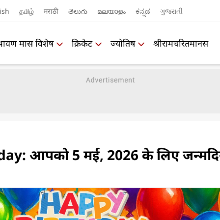
ish
தமிழ்
मराठी
తెలుగు
മലയാളം
ಕನ್ನಡ
ગુજરાતી
श्रावण मास विशेष
क्रिकेट
ज्योतिष
श्रीरामचरितमानस
ay: आपको 5 मई, 2026 के लिए जन्मद