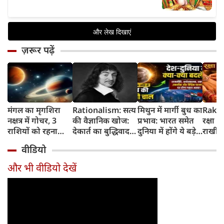
ज़रूर पढ़ें
मंगल का मृगशिरा
Rationalism: सत्य
मिथुन में मार्गी बुध का
Rakhi
नक्षत्र में गोचर, 3
की वैज्ञानिक खोज:
प्रभाव: भारत समेत
रक्षा ब
राशियों को रहना
देकार्त का बुद्धिवाद
दुनिया में होंगे ये बड़े
राखी ब
होगा 12 अगस्त तक
और आधुनिक दर्शन
बदलाव
मुहूर्त?
वीडियो
सावधान
का जन्म
और भी वीडियो देखें