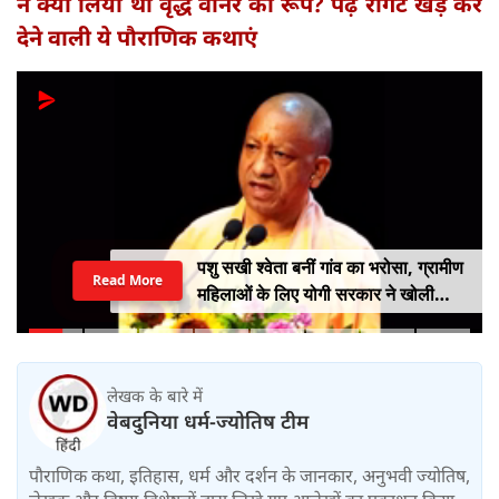
ने क्यों लिया था वृद्ध वानर का रूप? पढ़ें रोंगटे खड़े कर
देने वाली ये पौराणिक कथाएं
पशु सखी श्वेता बनीं गांव का भरोसा, ग्रामीण
Read More
महिलाओं के लिए योगी सरकार ने खोली
आत्मनिर्भरता की राह
लेखक के बारे में
वेबदुनिया धर्म-ज्योतिष टीम
पौराणिक कथा, इतिहास, धर्म और दर्शन के जानकार, अनुभवी ज्योतिष,