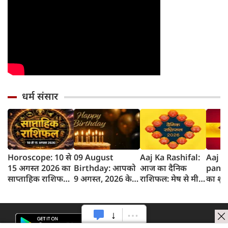
धर्म संसार
Horoscope: 10 से
09 August
Aaj Ka Rashifal:
Aaj k
15 अगस्त 2026 का
Birthday: आपको
आज का दैनिक
panc
साप्ताहिक राशिफल,
9 अगस्त, 2026 के
राशिफल: मेष से मीन
का शुभ 
जानें किस राशि को
लिए जन्मदिन की
तक 12 राशियों का
अगस्‍त
होगा लाभ और किसे
बधाई!
राशिफल (9 अगस्‍त,
का पं
नुकसान
2026)
समय