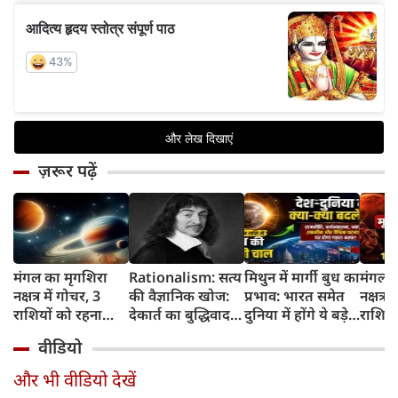
ज़रूर पढ़ें
मंगल का मृगशिरा
Rationalism: सत्य
मिथुन में मार्गी बुध का
मंगल क
नक्षत्र में गोचर, 3
की वैज्ञानिक खोज:
प्रभाव: भारत समेत
नक्षत्र म
राशियों को रहना
देकार्त का बुद्धिवाद
दुनिया में होंगे ये बड़े
राशियो
होगा 12 अगस्त तक
और आधुनिक दर्शन
बदलाव
चमकेग
वीडियो
सावधान
का जन्म
किसे र
सावधा
और भी वीडियो देखें