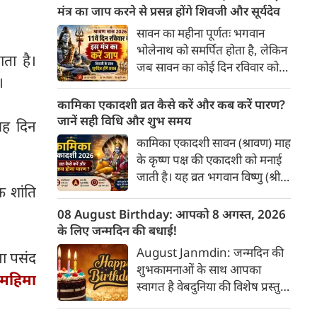
अनुसार, किसी भी शुभ कार्य को सही
मंत्र का जाप करने से प्रसन्न होंगे शिवजी और सूर्यदेव
मुहूर्त में करने से सफलता की
सावन का महीना पूर्णतः भगवान
संभावना बढ़ जाती है। 'वेबदुनिया'
भोलेनाथ को समर्पित होता है, लेकिन
ाता है।
आपके लिए लेकर आया है 09
जब सावन का कोई दिन रविवार को
अगस्‍त, 2026 का विशेष पंचांग और
।
पड़ता है, तो इसका आध्यात्मिक
शुभ-अशुभ मुहूर्त।
महत्व दोगुना हो जाता है। ज्योतिष
कामिका एकादशी व्रत कैसे करें और कब करें पारण?
और शास्त्रों में सूर्यदेव को भगवान
जानें सही विधि और शुभ समय
 यह दिन
शिव का ही प्रत्यक्ष स्वरूप (शिव-सूर्य)
कामिका एकादशी सावन (श्रावण) माह
माना गया है। सावन के 11वें दिन
के कृष्ण पक्ष की एकादशी को मनाई
(रविवार) को शिवजी की उपासना के
जाती है। यह व्रत भगवान विष्णु (श्री
साथ-साथ सूर्यदेव की पूजा करने से
क शांति
हरि) को समर्पित है, जिसे करने से
व्यक्ति को आरोग्य, मान-सम्मान, पद-
पापों का नाश और मनोकामनाओं की
08 August Birthday: आपको 8 अगस्त, 2026
प्रतिष्ठा और तेज की प्राप्ति होती है।
पूर्ति होती है। इस बार यह व्रत 09
के लिए जन्मदिन की बधाई!
अगस्त 2026 रविवार के दिन
August Janmdin: जन्मदिन की
ना पसंद
उनयातिथि के अनुसार रखा जाएगा,
शुभकामनाओं के साथ आपका
महिमा
जिसका पारण अगले दिन यानी 10
स्वागत है वेबदुनिया की विशेष प्रस्तुति
तारीख को होगा।
में। यह कॉलम नियमित रूप से उन