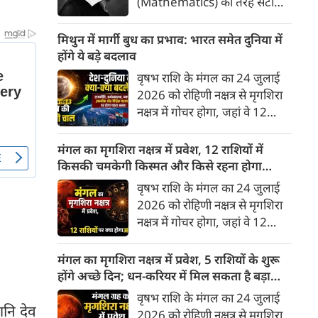
(Mathematics) की तरह सटीक,
अकाट्य और संदेह से परे बनाया
जाए। वे एक ऐसा सार्वभौमिक सत्य
मिथुन में मार्गी बुध का प्रभाव: भारत समेत दुनिया में
खोजना चाहते थे, जिस पर कोई भी
होंगे ये बड़े बदलाव
प्रश्नचिह्न न लगा सके। इसी विचार ने
वृषभ राशि के मंगल का 24 जुलाई
बुद्धिवाद (Rationalism) की नींव
2026 को रोहिणी नक्षत्र से मृगशिरा
रखी। आइए, देकार्त के इस अद्भुत
नक्षत्र में गोचर होगा, जहां वे 12
दार्शनिक चिंतन के 4 प्रमुख स्तंभों को
अगस्त तक रहेंगे। ज्योतिष की दुनिया
गहराई से समझते हैं।
में एक बड़ा हलचल भरा मोड़ आ चुका
मंगल का मृगशिरा नक्षत्र में प्रवेश, 12 राशियों में
है- बुध ग्रह अपनी ही प्रिय राशि मिथुन
किसकी चमकेगी किस्मत और किसे रहना होगा
में सीधे (मार्गी) चलने लगे हैं। अब जब
सावधान?
वृषभ राशि के मंगल का 24 जुलाई
बुद्धि और संवाद का कारक ग्रह सीधी
2026 को रोहिणी नक्षत्र से मृगशिरा
चाल चलेगा, तो जाहिर है आपकी
नक्षत्र में गोचर होगा, जहां वे 12
सोच, बातचीत और फैसलों की रफ्तार
अगस्त तक रहेंगे। मंगल के इस नक्षत्र
भी बदल जाएगी।
परिवर्तन के चलते मेष से लेकर मीन
मंगल का मृगशिरा नक्षत्र में प्रवेश, 5 राशियों के शुरू
तक किन राशियों के लिए शुभ और
होंगे अच्छे दिन; धन-करियर में मिल सकता है बड़ा
किनके लिए है अशुभ। ज्योतिष शास्त्र
लाभ
वृषभ राशि के मंगल का 24 जुलाई
में मंगल को ऊर्जा, साहस, पराक्रम
 शनि देव
2026 को रोहिणी नक्षत्र से मृगशिरा