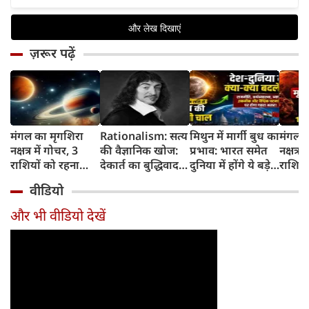
ज़रूर पढ़ें
मंगल का मृगशिरा
Rationalism: सत्य
मिथुन में मार्गी बुध का
मंगल क
नक्षत्र में गोचर, 3
की वैज्ञानिक खोज:
प्रभाव: भारत समेत
नक्षत्र म
राशियों को रहना
देकार्त का बुद्धिवाद
दुनिया में होंगे ये बड़े
राशियो
होगा 12 अगस्त तक
और आधुनिक दर्शन
बदलाव
चमकेग
वीडियो
सावधान
का जन्म
किसे र
सावधा
और भी वीडियो देखें