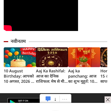
नवीनतम
10 August
Aaj Ka Rashifal:
Aaj ka
Horos
Birthday: आपको
आज का दैनिक
panchang: आज
15 अग
10 अगस्त, 2026 के
राशिफल: मेष से मीन
का शुभ मुहूर्त: 10
साप्त
लिए जन्मदिन की
तक 12 राशियों का
अगस्‍त 2026:
जानें 
बधाई!
राशिफल (10 अगस्‍त,
सोमवार का पंचांग
होगा 
2026)
और शुभ समय
नुकसा