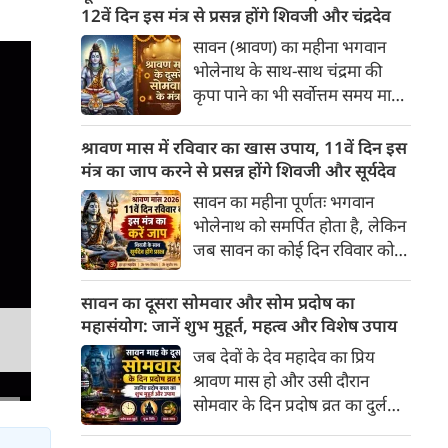
अनुसार, किसी भी शुभ कार्य को सही
12वें दिन इस मंत्र से प्रसन्न होंगे शिवजी और चंद्रदेव
मुहूर्त में करने से सफलता की
सावन (श्रावण) का महीना भगवान
संभावना बढ़ जाती है। 'वेबदुनिया'
भोलेनाथ के साथ-साथ चंद्रमा की
आपके लिए लेकर आया है 09
कृपा पाने का भी सर्वोत्तम समय माना
अगस्‍त, 2026 का विशेष पंचांग और
गया है। सावन के दूसरे सोमवार और
शुभ-अशुभ मुहूर्त।
12वें दिन का यह विशेष संयोग
श्रावण मास में रविवार का खास उपाय, 11वें दिन इस
आपके जीवन से मानसिक तनाव,
मंत्र का जाप करने से प्रसन्न होंगे शिवजी और सूर्यदेव
नकारात्मकता और आर्थिक तंगी को
सावन का महीना पूर्णतः भगवान
दूर कर सुख-समृद्धि ला सकता है। इस
भोलेनाथ को समर्पित होता है, लेकिन
बार दूसरा सोमवार 10 अगस्त 2026
जब सावन का कोई दिन रविवार को
को रहेगा।
पड़ता है, तो इसका आध्यात्मिक
महत्व दोगुना हो जाता है। ज्योतिष
सावन का दूसरा सोमवार और सोम प्रदोष का
और शास्त्रों में सूर्यदेव को भगवान
महासंयोग: जानें शुभ मुहूर्त, महत्व और विशेष उपाय
शिव का ही प्रत्यक्ष स्वरूप (शिव-सूर्य)
जब देवों के देव महादेव का प्रिय
माना गया है। सावन के 11वें दिन
श्रावण मास हो और उसी दौरान
(रविवार) को शिवजी की उपासना के
सोमवार के दिन प्रदोष व्रत का दुर्लभ
साथ-साथ सूर्यदेव की पूजा करने से
संयोग बन जाए, तो इसकी महिमा
व्यक्ति को आरोग्य, मान-सम्मान, पद-