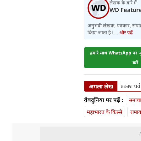
लेखक के बारे में
WD Featur
अनुभवी लेखक, पत्रकार, संपा
किया जाता है।....
और पढ़ें
हमारे साथ WhatsApp पर जुड
करें
अगला लेख
प्रकाश पर्व
वेबदुनिया पर पढ़ें :
समाच
महाभारत के किस्से
रामा