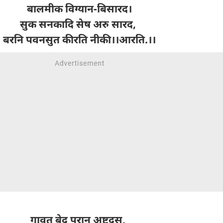
बालमीक विग्यान-बिसारद।
सुक सनकादि सेष अरु सारद,
बरनि पवनसुत कीरति नीकी।।आरति.।।
गावत बेद पुरान अष्टदस,