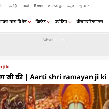
ish
தமிழ்
मराठी
తెలుగు
മലയാളം
ಕನ್ನಡ
ગુજરાતી
श्रावण मास विशेष
क्रिकेट
ज्योतिष
श्रीरामचरितमानस
 ji ki
यण जी की | Aarti shri ramayan ji ki