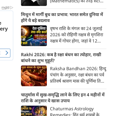
(Mathematics) की तरह सटीक,
अकाट्य और संदेह से परे बनाया
जाए। वे एक ऐसा सार्वभौमिक सत्य
मिथुन में मार्गी बुध का प्रभाव: भारत समेत दुनिया में
खोजना चाहते थे, जिस पर कोई भी
होंगे ये बड़े बदलाव
प्रश्नचिह्न न लगा सके। इसी विचार ने
वृषभ राशि के मंगल का 24 जुलाई
बुद्धिवाद (Rationalism) की नींव
2026 को रोहिणी नक्षत्र से मृगशिरा
रखी। आइए, देकार्त के इस अद्भुत
नक्षत्र में गोचर होगा, जहां वे 12
दार्शनिक चिंतन के 4 प्रमुख स्तंभों को
अगस्त तक रहेंगे। ज्योतिष की दुनिया
गहराई से समझते हैं।
में एक बड़ा हलचल भरा मोड़ आ चुका
Rakhi 2026: कब है रक्षा बंधन का त्योहार, राखी
है- बुध ग्रह अपनी ही प्रिय राशि मिथुन
बांधने का शुभ मुहूर्त?
में सीधे (मार्गी) चलने लगे हैं। अब जब
Raksha Bandhan 2026: हिन्दू
बुद्धि और संवाद का कारक ग्रह सीधी
पंचांग के अनुसार, रक्षा बंधन का पर्व
चाल चलेगा, तो जाहिर है आपकी
प्रतिवर्ष श्रावण मास की पूर्णिमा तिथि
सोच, बातचीत और फैसलों की रफ्तार
को मनाया जाता है। भारतीय संस्कृति
भी बदल जाएगी।
में इसे मिठास और खुशियों का उत्सव
चातुर्मास में सुख-समृद्धि लाने के लिए इन 4 महीनों में
माना गया है। यह भाई-बहन के प्रेम
राशि के अनुसार ये खास उपाय
का पावन पर्व है। यहां जानें रक्षा बंधन
Chaturmas Astrology
2026 कब है? जानें रक्षा बंधन
Remedies: हिंदू धर्म शास्त्रों के