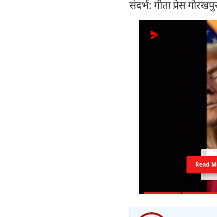
संदर्भ: गीता प्रेस गोरखप
Read M