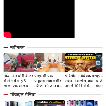
नवीनतम
किसान ने चोरी के डर
पीएमश्री एयर
परिसीमन विधेयक पर
यूपीआई
से खेत में गाड़े 5
एम्बुलेंस सेवा गंभीर
संसद में सस्पेंस, क्या
चार्जेस
लाख, एक साल बाद
मरीजों की जान बचाने
अगले 10 दिनों में
मंत्रा
मिले तो दीमक चट
में देश का सबसे
अमित शाह चलने
आम जन
मोबाइल मेनिया
कर चुकी थी पूरी
सफलतम प्रयोग:
वाले हैं मास्टर स्ट्रोक?
P2P ट्र
रकम! [VIDEO]
मुख्यमंत्री डॉ. मोहन
तरह निश
यादव