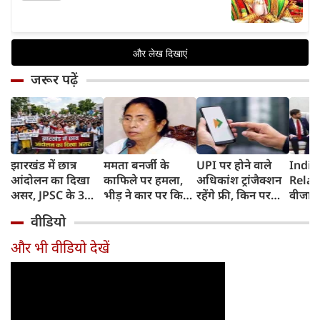
जरूर पढ़ें
झारखंड में छात्र
ममता बनर्जी के
UPI पर होने वाले
India
आंदोलन का दिखा
काफिले पर हमला,
अधिकांश ट्रांजैक्शन
Relat
असर, JPSC के 3
भीड़ ने कार पर किया
रहेंगे फ्री, किन पर
वीजा 
सदस्‍यों ने दिया
पथराव, भाजपा और
लगेगा टैक्स, सरकार
इमिग्रे
वीडियो
इस्‍तीफा, प्रदर्शन को
पुलिस पर लगा यह
ने दिया बड़ा अपडेट
अलावा
लेकर क्या बोले CM
आरोप
अमेरिक
और भी वीडियो देखें
हेमंत सोरेन?
जेडी वें
की चर्च