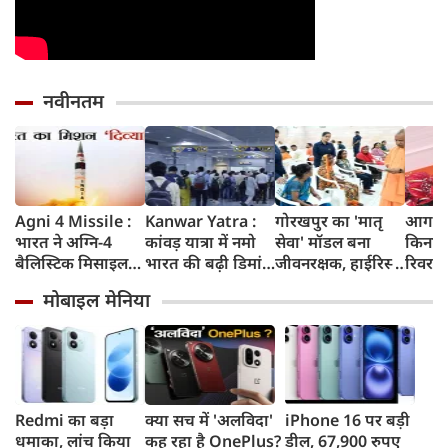
नवीनतम
Agni 4 Missile :
Kanwar Yatra :
गोरखपुर का 'मातृ
आगरा म
भारत ने अग्नि-4
कांवड़ यात्रा में नमो
सेवा' मॉडल बना
किनारे
बैलिस्टिक मिसाइल
भारत की बढ़ी डिमांड,
जीवनरक्षक, हाईरिस्क
रिवर फ्
का सफल परीक्षण
गाजियाबाद समेत
गर्भवती महिलाओं के
करोड़ 
मोबाइल मेनिया
किया, 4,000 KM
कई स्टेशनों पर 50%
इलाज से बची 77
करेगी 
तक मारक क्षमता
तक बढ़ी यात्रियों की
जिंदगियां
मिलेंग
संख्या
सुविधा
Redmi का बड़ा
क्या सच में 'अलविदा'
iPhone 16 पर बड़ी
धमाका, लांच किया
कह रहा है OnePlus?
डील, 67,900 रुपए