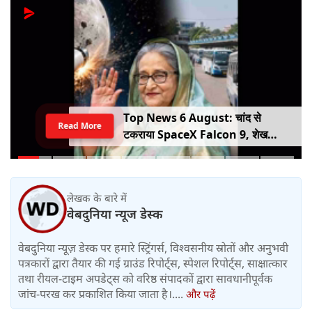
Top News 6 August: चांद से
Read More
टकराया SpaceX Falcon 9, शेख
हसीना की घर वापसी का ऐलान, MP में बस
किराया बढ़ा
लेखक के बारे में
वेबदुनिया न्यूज डेस्क
वेबदुनिया न्यूज़ डेस्क पर हमारे स्ट्रिंगर्स, विश्वसनीय स्रोतों और अनुभवी
पत्रकारों द्वारा तैयार की गई ग्राउंड रिपोर्ट्स, स्पेशल रिपोर्ट्स, साक्षात्कार
तथा रीयल-टाइम अपडेट्स को वरिष्ठ संपादकों द्वारा सावधानीपूर्वक
जांच-परख कर प्रकाशित किया जाता है।....
और पढ़ें