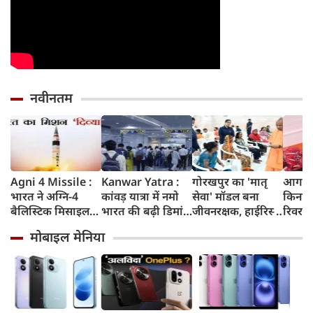
नवीनतम
Agni 4 Missile :
Kanwar Yatra :
गोरखपुर का 'मातृ
आगरा म
भारत ने अग्नि-4
कांवड़ यात्रा में नमो
सेवा' मॉडल बना
किनारे
बैलिस्टिक मिसाइल
भारत की बढ़ी डिमांड,
जीवनरक्षक, हाईरिस्क
रिवर फ्
का सफल परीक्षण
गाजियाबाद समेत
गर्भवती महिलाओं के
करोड़ 
मोबाइल मेनिया
किया, 4,000 KM
कई स्टेशनों पर 50%
इलाज से बची 77
करेगी 
तक मारक क्षमता
तक बढ़ी यात्रियों की
जिंदगियां
मिलेंग
संख्या
सुविधा