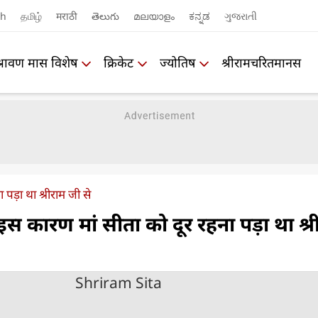
sh
தமிழ்
मराठी
తెలుగు
മലയാളം
ಕನ್ನಡ
ગુજરાતી
श्रावण मास विशेष
क्रिकेट
ज्योतिष
श्रीरामचरितमानस
पड़ा था श्रीराम जी से
कारण मां सीता को दूर रहना पड़ा था श्र