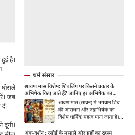
 हुई है।
ो।
धर्म संसार
श्रावण मास विशेष: शिवलिंग पर कितने प्रकार के
झे घोसले
अभिषेक किए जाते हैं? जानिए हर अभिषेक का
रें। जब
महत्व
श्रावण मास (सावन) में भगवान शिव
 दें।
की आराधना और रुद्राभिषेक का
विशेष धार्मिक महत्व माना जाता है।
शास्त्रों और पुराणों के अनुसार,
े दूंगी।
अलग-अलग द्रव्यों (सामग्रियों) से
अंक-दर्शन : रसोई के मसाले और ग्रहों का रहस्य
वह सीता