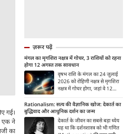
ज़रूर पढ़ें
मंगल का मृगशिरा नक्षत्र में गोचर, 3 राशियों को रहना
होगा 12 अगस्त तक सावधान
वृषभ राशि के मंगल का 24 जुलाई
2026 को रोहिणी नक्षत्र से मृगशिरा
नक्षत्र में गोचर होगा, जहां वे 12
अगस्त तक रहेंगे। मंगल के इस नक्षत्र
परिवर्तन के चलते 3 राशि के लोगों
Rationalism: सत्य की वैज्ञानिक खोज: देकार्त का
को 12 अगस्त तक रहना होगा
बुद्धिवाद और आधुनिक दर्शन का जन्म
िए गई।
सावधान। चलिए जानते हैं कि किन
देकार्त के जीवन का सबसे बड़ा ध्येय
। एक ने
राशि 3 राशियों को रहना होगा
यह था कि दर्शनशास्त्र को भी गणित
ताजी का
सावधान।