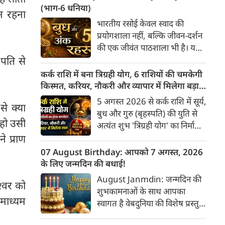
किए गए अभिषेक से अलग-अलग
(भाग-6 धनिया)
ौन रहना
प्रकार के फल प्राप्त होते हैं। भगवान
भारतीय रसोई केवल स्वाद की
शिव को "अभिषेक प्रिय" माना गया
प्रयोगशाला नहीं, बल्कि जीवन-दर्शन
है। यहाँ मुख्य प्रकार के शिव-अभिषेक
की एक जीवंत पाठशाला भी है। यहां
और उनके महत्व की पूरी जानकारी दी
प्रत्येक मसाला अपने भीतर केवल
पति से
गई है।
सुगंध या औषधीय गुण ही नहीं, बल्कि
कर्क राशि में बना त्रिग्रही योग, 6 राशियों की चमकेगी
एक सांस्कृतिक संकेत भी समेटे रहता
किस्मत, करियर, नौकरी और व्यापार में मिलेगा बड़ा
है। यदि हल्दी स्थिरता का बोध कराती
लाभ
5 अगस्त 2026 से कर्क राशि में सूर्य,
से क्या
है, लाल मिर्च ऊर्जा का प्रतीक बनती
बुध और गुरु (बृहस्पति) की युति से
है और तेजपत्ता अदृश्य प्रभावों की
 हो उसी
अत्यंत शुभ 'त्रिग्रही योग' का निर्माण
ओर संकेत करता है, तो धनिया प्रकृति
हुआ है जो 17 अगस्त तक रहेगा।
े प्राण
की उस सहज बुद्धिमत्ता का
ज्योतिष शास्त्र में कर्क राशि में इन
07 August Birthday: आपको 7 अगस्त, 2026
प्रतिनिधित्व करता है जो बिना शोर
तीन प्रमुख ग्रहों का एक साथ आना
के लिए जन्मदिन की बधाई!
किए जीवन में संतुलन स्थापित करती
बहुत ही दुर्लभ और फलदायी माना
August Janmdin: जन्मदिन की
है।
श्वर को
जाता है, क्योंकि यहाँ गुरु उच्च के
शुभकामनाओं के साथ आपका
होते हैं तथा सूर्य-बुध के मिलने से
 माध्यम
स्वागत है वेबदुनिया की विशेष प्रस्तुति
'बुधादित्य राजयोग' का निर्माण भी
में। यह कॉलम नियमित रूप से उन
होता है। इस त्रिग्रही योग के प्रभाव से