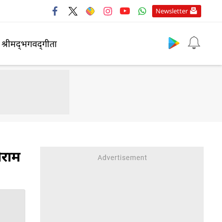
Newsletter
श्रीमद्‍भगवद्‍गीता
ीराम