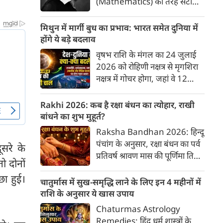
(Mathematics) की तरह सटीक,
अकाट्य और संदेह से परे बनाया
जाए। वे एक ऐसा सार्वभौमिक सत्य
मिथुन में मार्गी बुध का प्रभाव: भारत समेत दुनिया में
खोजना चाहते थे, जिस पर कोई भी
होंगे ये बड़े बदलाव
प्रश्नचिह्न न लगा सके। इसी विचार ने
वृषभ राशि के मंगल का 24 जुलाई
बुद्धिवाद (Rationalism) की नींव
2026 को रोहिणी नक्षत्र से मृगशिरा
रखी। आइए, देकार्त के इस अद्भुत
नक्षत्र में गोचर होगा, जहां वे 12
दार्शनिक चिंतन के 4 प्रमुख स्तंभों को
अगस्त तक रहेंगे। ज्योतिष की दुनिया
गहराई से समझते हैं।
में एक बड़ा हलचल भरा मोड़ आ चुका
Rakhi 2026: कब है रक्षा बंधन का त्योहार, राखी
है- बुध ग्रह अपनी ही प्रिय राशि मिथुन
बांधने का शुभ मुहूर्त?
में सीधे (मार्गी) चलने लगे हैं। अब जब
Raksha Bandhan 2026: हिन्दू
बुद्धि और संवाद का कारक ग्रह सीधी
पंचांग के अनुसार, रक्षा बंधन का पर्व
सरे के
चाल चलेगा, तो जाहिर है आपकी
प्रतिवर्ष श्रावण मास की पूर्णिमा तिथि
सोच, बातचीत और फैसलों की रफ्तार
 दोनों
को मनाया जाता है। भारतीय संस्कृति
भी बदल जाएगी।
छा हुई।
में इसे मिठास और खुशियों का उत्सव
चातुर्मास में सुख-समृद्धि लाने के लिए इन 4 महीनों में
माना गया है। यह भाई-बहन के प्रेम
राशि के अनुसार ये खास उपाय
का पावन पर्व है। यहां जानें रक्षा बंधन
Chaturmas Astrology
2026 कब है? जानें रक्षा बंधन
Remedies: हिंदू धर्म शास्त्रों के