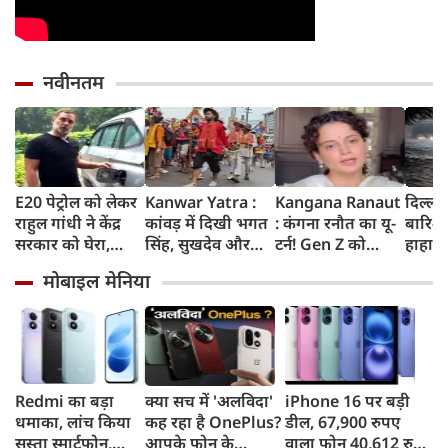
नवीनतम
E20 पेट्रोल को लेकर
Kanwar Yatra :
Kangana Ranaut
दिल्ली
राहुल गांधी ने केंद्र
कांवड़ में दिखी भगत
: कंगना रनौत का यू-
बारिश 
सरकार को घेरा,
सिंह, सुखदेव और
टर्न! Gen Z को
हाहाका
कहा- बहुत बड़ा मुद्दा,
राजगुरु की
बताया भारत की
में जलभ
मोबाइल मेनिया
लोगों की गाड़ियां हो
अमरगाथा,
'सबसे बड़ी ताकत',
जाम में
रहीं खराब, BJP ने
शिवभक्तों ने अनोखे
कुछ दिन पहले
सड़कों
बताया खराब
अंदाज में दी
प्रदर्शनकारियों को
तक पा
पटकथा
श्रद्धांजलि
कहा था 'जेनरेशन
गटर'
Redmi का बड़ा
क्या सच में 'अलविदा'
iPhone 16 पर बड़ी
धमाका, लांच किया
कह रहा है OnePlus?
डील, 67,900 रुपए
सस्ता स्मार्टफोन,
आपके फोन के
वाला फोन 40,612 रुपए