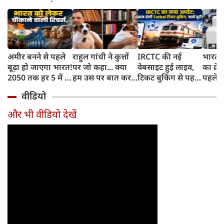
अमीर बनने से पहले
राहुल गांधी ने कुत्तों
IRCTC की नई
भारत म
बूढ़ा हो जाएगा भारत!
पर जो कहा... क्या
वेबसाइट हुई लाइव,
का क्रे
2050 तक हर 5 में 1
हम उस पर बात कर
टिकट बुकिंग से पहले
पहले जा
भारतीय होगा 60
सकते हैं?
करना होगा ये जरूरी
वाहनों 
वीडियो
साल से ज्यादा उम्र का
काम, जानें पूरा
और इन
तरीका
और भी वीडियो देखें