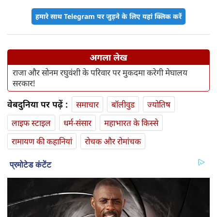
हमारे साथ Telegram पर जुड़ने के लिए यहां क्लिक करें
अगला लेख
राजा और सोनम रघुवंशी के परिवार पर मुकदमा करेगी मेघालय
सरकार!
वेबदुनिया पर पढ़ें :
समाचार
बॉलीवुड
ज्योतिष
लाइफ स्‍टाइल
धर्म-संसार
महाभारत के किस्से
रामायण की कहानियां
रोचक और रोमांचक