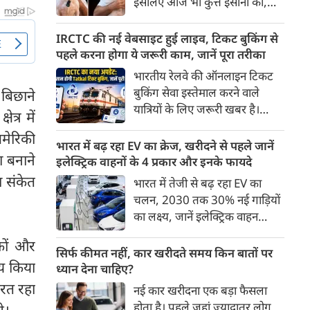
इसलिए आज भी कुत्ते इंसानों को,
पहुंच रहा है।
इंसानों से बेहतर समझते हैं। जब हम
भू-राजनीति से लेकर कृत्रिम
IRCTC की नई वेबसाइट हुई लाइव, टिकट बुकिंग से
बुद्धिमत्ता, जलवायु परिवर्तन से लेकर
पहले करना होगा ये जरूरी काम, जानें पूरा तरीका
क्रिकेट तक हर विषय पर बहस कर
भारतीय रेलवे की ऑनलाइन टिकट
सकते हैं, तो उस जीव पर भी एक
बुकिंग सेवा इस्तेमाल करने वाले
 बिछाने
गंभीर चर्चा बनती है जिसने किसी भी
यात्रियों के लिए जरूरी खबर है।
त्र में
सभ्यता से पहले इंसान का साथ चुना
IRCTC ने अपनी नई टिकट बुकिंग
था। दुर्भाग्य यह है कि आज कुत्तों के
मेरिकी
वेबसाइट का बीटा वर्जन लॉन्च कर
भारत में बढ़ रहा EV का क्रेज, खरीदने से पहले जानें
बारे में हमारी राय पशु-चिकित्सकों,
ा बनाने
दिया है। करीब 24 साल पुराने
इलेक्ट्रिक वाहनों के 4 प्रकार और इनके फायदे
व्यवहार वैज्ञानिकों या विशेषज्ञों से
इंटरफेस के बाद वेबसाइट को नए
ा संकेत
भारत में तेजी से बढ़ रहा EV का
कम... और व्हाट्सऐप यूनिवर्सिटी से
डिजाइन और कई नए फीचर्स के साथ
चलन, 2030 तक 30% नई गाड़ियों
ज़्यादा बनती है।
अपडेट किया गया है।
का लक्ष्य, जानें इलेक्ट्रिक वाहन
कितने प्रकार के होते हैं और क्या है
कों और
200 अरब रुपए का मौका
सिर्फ कीमत नहीं, कार खरीदते समय किन बातों पर
िय किया
ध्यान देना चाहिए?
बरत रहा
नई कार खरीदना एक बड़ा फैसला
होता है। पहले जहां ज़्यादातर लोग
े।