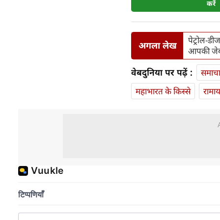
करें
पेट्रोल-ड
अगला लेख
आपकी जेब
वेबदुनिया पर पढ़ें :
समाच
महाभारत के किस्से
रामा