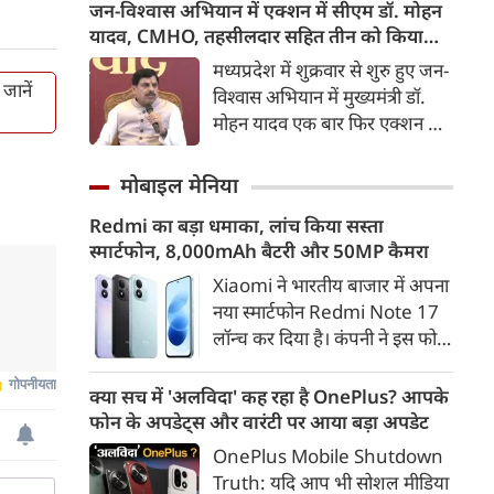
उत्थान के लिए सरकार की प्रतिबद्धता
जन-विश्वास अभियान में एक्शन में सीएम डॉ. मोहन
खुला था। वहीं निफ्टी 97.10 अंक
दोहराई। उन्होंने कहा कि यूपी में
यादव, CMHO, तहसीलदार सहित तीन को किया
यानी 0.39 फीसदी की गिरावट के
हथकरघा और पावरलूम से करीब 30
सस्पेंड
मध्यप्रदेश में शुक्रवार से शुरु हुए जन-
साथ 24,538.90 के स्तर पर खुला।
लाख लोगों की आजीविका जुड़ी है।
जानें
विश्वास अभियान में मुख्यमंत्री डॉ.
मोहन यादव एक बार फिर एक्शन मोड
में दिखाई दिए। छिंदवाड़ा में उन्होंने
एक तरफ यहां 'मुख्यमंत्री जन-
मोबाइल मेनिया
विश्वास अभियान' की शुरुआत की,
Redmi का बड़ा धमाका, लांच किया सस्ता
तो दूसरी तरफ प्रशासनिक कड़ाई का
स्मार्टफोन, 8,000mAh बैटरी और 50MP कैमरा
स्पष्ट संदेश दिया। उन्होंने शिकायतों
पर सुनवाई करते-करते छिंदवाड़ा के
Xiaomi ने भारतीय बाजार में अपना
सीएमएचओ डॉ. नरेश गु्न्नाड़े,
नया स्मार्टफोन Redmi Note 17
तहसीलदार और पटवारी को तत्काल
लॉन्च कर दिया है। कंपनी ने इस फोन
निलंबित कर दिया। इससे पहले सीएम
को TrueColour AMOLED
डॉ. मोहन ने छिंदवाड़ा कलेक्टर
डिस्प्ले, 8,000mAh की बड़ी बैटरी
क्या सच में 'अलविदा' कह रहा है OnePlus? आपके
कार्यालय स्थित लोक सेवा केंद्र का
और Qualcomm Snapdragon
फोन के अपडेट्स और वारंटी पर आया बड़ा अपडेट
निरीक्षण कर व्यवस्थाओं का जायजा
चिपसेट के साथ पेश किया है। फोन में
OnePlus Mobile Shutdown
लिया। उन्होंने कलेक्ट्रेट कार्यालय में
50MP का मेन कैमरा दिया गया है।
Truth: यदि आप भी सोशल मीडिया
उद्यमियों-जनप्रतिनिधियों और