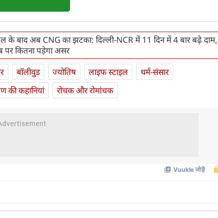
ीजल के बाद अब CNG का झटका: दिल्ली-NCR में 11 दिन में 4 बार बढ़े दाम, 
 पर कितना पड़ेगा असर
ार
बॉलीवुड
ज्योतिष
लाइफ स्‍टाइल
धर्म-संसार
यण की कहानियां
रोचक और रोमांचक