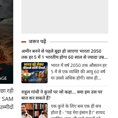
जरूर पढ़ें
अमीर बनने से पहले बूढ़ा हो जाएगा भारत! 2050
तक हर 5 में 1 भारतीय होगा 60 साल से ज्यादा उम्र
का
भारत में वर्ष 2050 तक औसतन हर
5 में से एक व्यक्ति की आयु 60 वर्ष
या उससे अधिक होगी। साथ ही
लगभग 10 में से 7 बुजुर्ग ग्रामीण
िछा रही
भारत में रहेंगे। ‘ट्रांसफॉर्म रूरल
राहुल गांधी ने कुत्तों पर जो कहा... क्या हम उस पर
इंडिया’ (टीआरआई) की रिचर्स के
बात कर सकते हैं?
एक SAM
अनुसार भारत विकसित देशों के
एक कुत्ते के लिए बस एक ही सच
म्मीदों
विपरीत समृद्ध बनने से पहले ही वृद्ध
होता है - "यह मेरा इंसान है।" शायद
होती आबादी वाले देश की श्रेणी में