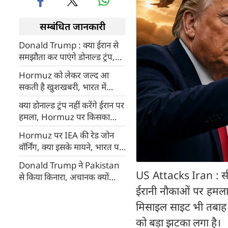
सम्बंधित जानकारी
Donald Trump : क्या ईरान से
समझौता कर पाएंगे डोनाल्ड ट्रंप,
बराक ओबामा को क्यों किया याद
Hormuz को लेकर जल्द आ
सकती है खुशखबरी, भारत में
Marco Rubio का बड़ा बयान
क्या डोनाल्ड ट्रंप नहीं करेंगे ईरान पर
हमला, Hormuz पर किसका
कंट्रोल, तय हुआ शांति समझौता
Hormuz पर IEA की रेड जोन
वॉर्निंग, क्या इसके मायने, भारत पर
क्या होगा असर, हालात सामान्य
Donald Trump ने Pakistan
होने में कितना समय लगेगा
US Attacks Iran : सीजफ
से किया किनारा, अचानक क्यों
बदल दिया Iran पर हमले का
ईरानी नौकाओं पर हमला
प्लान, जानिए क्या है पूरी कहानी
मिसाइल साइट भी तबाह क
को बड़ा झटका लगा है।