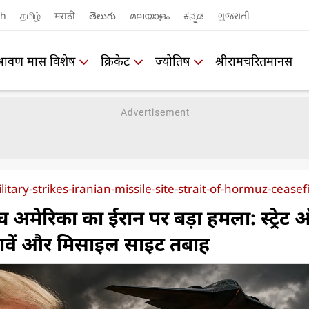
sh
தமிழ்
मराठी
తెలుగు
മലയാളം
ಕನ್ನಡ
ગુજરાતી
श्रावण मास विशेष
क्रिकेट
ज्योतिष
श्रीरामचरितमानस
litary-strikes-iranian-missile-site-strait-of-hormuz-ceasef
अमेरिका का ईरान पर बड़ा हमला: स्ट्रेट
ी नावें और मिसाइल साइट तबाह