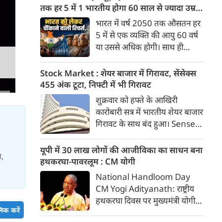
माफियाओं के खिलाफ छात्रों का
तक हर 5 में 1 भारतीय होगा 60 साल से ज्यादा उम्र
विरोध प्रदर्शन उग्र रूप ले चुका है।
का
भारत में वर्ष 2050 तक औसतन हर
आंदोलन के 14वें दिन इस मामले में
5 में से एक व्यक्ति की आयु 60 वर्ष
उस वक्त बड़ा मोड़ आया जब
या उससे अधिक होगी। साथ ही
लोकसभा में विपक्ष के नेता राहुल
लगभग 10 में से 7 बुजुर्ग ग्रामीण
गांधी ने सीधे आंदोलनकारी छात्रों से
भारत में रहेंगे। ‘ट्रांसफॉर्म रूरल
Stock Market : शेयर बाजार में गिरावट, सेंसेक्स
संवाद साधा।
इंडिया’ (टीआरआई) की रिचर्स के
455 अंक टूटा, निफ्टी में भी गिरावट
अनुसार भारत विकसित देशों के
शुक्रवार को हफ्ते के आखिरी
विपरीत समृद्ध बनने से पहले ही वृद्ध
कारोबारी सत्र में भारतीय शेयर बाजार
होती आबादी वाले देश की श्रेणी में
गिरावट के साथ बंद हुआ। Sensex
पहुंच रहा है।
455.59 अंक यानी 0.58 फीसदी
गिरकर 78,499.17 के स्तर पर बंद
यूपी में 30 लाख लोगों की आजीविका का साधन बना
स,
हुआ। वहीं, Nifty 50 में 65.35
हथकरघा-पावरलूम : CM योगी
अंक यानी 0.27 फीसदी की गिरावट
National Handloom Day
रही और यह 24,570.65 के स्तर
CM Yogi Adityanath: राष्ट्रीय
पर बंद हुआ। शुक्रवार को सेंसेक्स
हथकरघा दिवस पर मुख्यमंत्री योगी
438.68 अंक यानी 0.56 फीसदी
िक करें
आदित्यनाथ ने कारीगरों व बुनकरों के
गिरकर 78,516.08 के स्तर पर