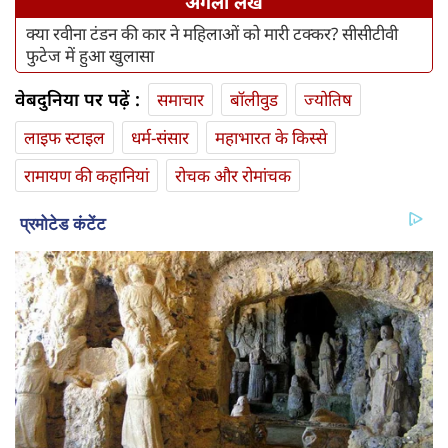
अगला लेख
क्या रवीना टंडन की कार ने महिलाओं को मारी टक्कर? सीसीटीवी
फुटेज में हुआ खुलासा
वेबदुनिया पर पढ़ें :
समाचार
बॉलीवुड
ज्योतिष
लाइफ स्‍टाइल
धर्म-संसार
महाभारत के किस्से
रामायण की कहानियां
रोचक और रोमांचक