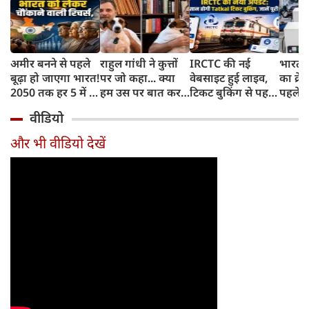
अमीर बनने से पहले
राहुल गांधी ने कुत्तों
IRCTC की नई
भारत म
बूढ़ा हो जाएगा भारत!
पर जो कहा... क्या
वेबसाइट हुई लाइव,
का क्रे
2050 तक हर 5 में 1
हम उस पर बात कर
टिकट बुकिंग से पहले
पहले जा
भारतीय होगा 60
सकते हैं?
करना होगा ये जरूरी
वाहनों 
वीडियो
साल से ज्यादा उम्र का
काम, जानें पूरा
और इन
तरीका
और भी वीडियो देखें