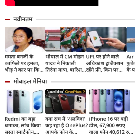
नवीनतम
ममता बनर्जी के
भोपाल में CM मोहन
UPI पर होने वाले
Air In
काफिले पर हमला,
यादव ने निकाली
अधिकांश ट्रांजैक्शन
फुकेट-
भीड़ ने कार पर किया
तिरंगा यात्रा, बारिश
रहेंगे फ्री, किन पर
के पाय
पथराव, भाजपा और
में भी सैकड़ों युवाओं
लगेगा टैक्स, सरकार
टेस्ट प
मोबाइल मेनिया
पुलिस पर लगा यह
ने दिखाया देशभक्ति
ने दिया बड़ा अपडेट
कहा- रि
आरोप
का जज्बा
मिली, 
स्थिति म
Redmi का बड़ा
क्या सच में 'अलविदा'
iPhone 16 पर बड़ी
धमाका, लांच किया
कह रहा है OnePlus?
डील, 67,900 रुपए
सस्ता स्मार्टफोन,
आपके फोन के
वाला फोन 40,612 रुपए
8,000mAh बैटरी
अपडेट्स और वारंटी पर
में खरीदने का मौका, ऐसे