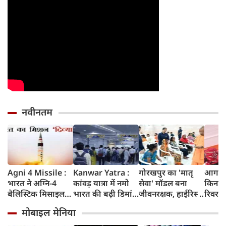
नवीनतम
Agni 4 Missile :
Kanwar Yatra :
गोरखपुर का 'मातृ
आगरा म
भारत ने अग्नि-4
कांवड़ यात्रा में नमो
सेवा' मॉडल बना
किनारे
बैलिस्टिक मिसाइल
भारत की बढ़ी डिमांड,
जीवनरक्षक, हाईरिस्क
रिवर फ्
का सफल परीक्षण
गाजियाबाद समेत
गर्भवती महिलाओं के
करोड़ 
मोबाइल मेनिया
किया, 4,000 KM
कई स्टेशनों पर 50%
इलाज से बची 77
करेगी 
तक मारक क्षमता
तक बढ़ी यात्रियों की
जिंदगियां
मिलेंग