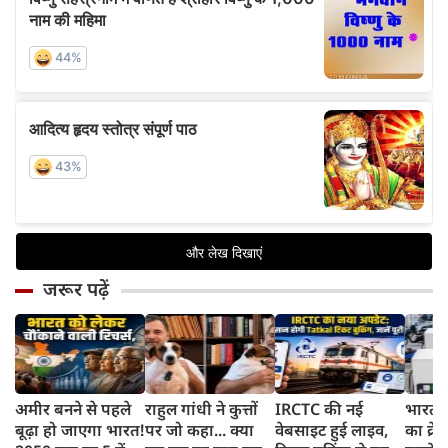
जरूर पढ़ें
अमीर बनने से पहले
राहुल गांधी ने कुत्तों
IRCTC की नई
भारत म
बूढ़ा हो जाएगा भारत!
पर जो कहा... क्या
वेबसाइट हुई लाइव,
का क्रे