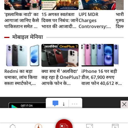
'इस्लामिक नाटो' का
15 अगस्त स्वतंत्रता
UPI MDR
भारी ब
आगाज! जानिए कैसे
दिवस पर निबंध: जानें
Charges
गुरुग्र
पाकिस्तान समेत तीन
भारत की आजादी
Controversy:
दिल्ली
मुल्कों की डील ने
का इतिहास और
UPI लेनदेन शुल्क में
जगह-
मोबाइल मेनिया
बढ़ाई भारत की टेंशन
महत्व
'ट्रंप कनेक्शन' की
क्यों हो रही चर्चा?
Redmi का बड़ा
क्या सच में 'अलविदा'
iPhone 16 पर बड़ी
धमाका, लांच किया
कह रहा है OnePlus?
डील, 67,900 रुपए
सस्ता स्मार्टफोन,
आपके फोन के
वाला फोन 40,612 रुपए
8,000mAh बैटरी
अपडेट्स और वारंटी पर
में खरीदने का मौका, ऐसे
और 50MP कैमरा
आया बड़ा अपडेट
मिलेगा डिस्काउंट