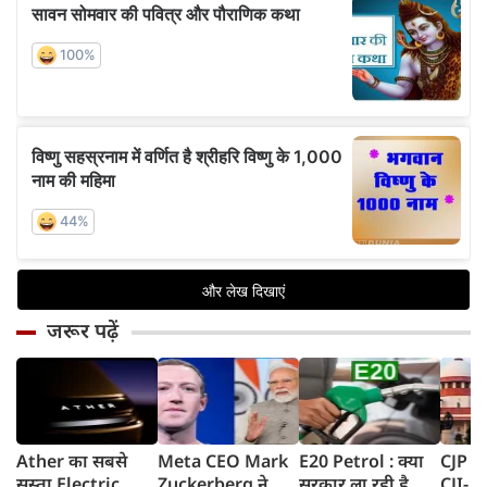
जरूर पढ़ें
Ather का सबसे
Meta CEO Mark
E20 Petrol : क्या
CJP प्र
सस्ता Electric
Zuckerberg ने
सरकार ला रही है
CJI- य