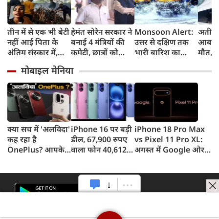
तीन में से एक भी बेटी
हेमंत सोरेन सरकार ने
Monsoon Alert:
अतीक 
नहीं आई पिता के
बनाई 4 मंत्रियों की
उत्तर से दक्षिण तक
आबान
अंतिम संस्‍कार में,
कमेटी, छात्रों को
भारी बारिश का
मौत, झा
5100 देकर कहा,
बातचीत का न्योता
अलर्ट, पहाड़ों में
बंद बड
मोबाइल मेनिया
जला दो, चिता में
भूस्खलन और मैदानी
अहमद 
जलती रिश्‍तों की
इलाकों में बाढ़ का
रहा था
सच्‍चाई
खतरा
क्या सच में 'अलविदा'
iPhone 16 पर बड़ी
iPhone 18 Pro Max
कह रहा है
डील, 67,900 रुपए
vs Pixel 11 Pro XL:
OnePlus? आपके
वाला फोन 40,612
अगस्त में Google और
फोन के अपडेट्स और
रुपए में खरीदने का
सितंबर में Apple की
वारंटी पर आया बड़ा
मौका, ऐसे मिलेगा
टक्कर, जानें कौन होगा
अपडेट
डिस्काउंट
सबसे दमदार?