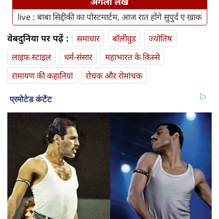
अगला लेख
live : बाबा सिद्दीकी का पोस्टमार्टम, आज रात होंगे सुपुर्द ए खाक
वेबदुनिया पर पढ़ें :
समाचार
बॉलीवुड
ज्योतिष
लाइफ स्‍टाइल
धर्म-संसार
महाभारत के किस्से
रामायण की कहानियां
रोचक और रोमांचक