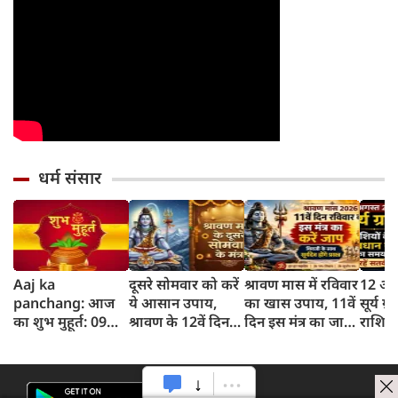
धर्म संसार
Aaj ka
दूसरे सोमवार को करें
श्रावण मास में रविवार
12 अग
panchang: आज
ये आसान उपाय,
का खास उपाय, 11वें
सूर्य ग
का शुभ मुहूर्त: 09
श्रावण के 12वें दिन
दिन इस मंत्र का जाप
राशियो
अगस्‍त 2026: रविवार
इस मंत्र से प्रसन्न होंगे
करने से प्रसन्न होंगे
सकती हैं
का पंचांग और शुभ
शिवजी और चंद्रदेव
शिवजी और सूर्यदेव
सतर्क
समय