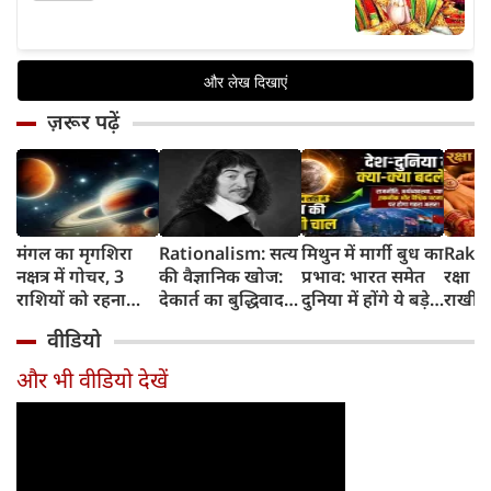
ज़रूर पढ़ें
मंगल का मृगशिरा
Rationalism: सत्य
मिथुन में मार्गी बुध का
Rakhi
नक्षत्र में गोचर, 3
की वैज्ञानिक खोज:
प्रभाव: भारत समेत
रक्षा ब
राशियों को रहना
देकार्त का बुद्धिवाद
दुनिया में होंगे ये बड़े
राखी ब
होगा 12 अगस्त तक
और आधुनिक दर्शन
बदलाव
मुहूर्त?
वीडियो
सावधान
का जन्म
और भी वीडियो देखें