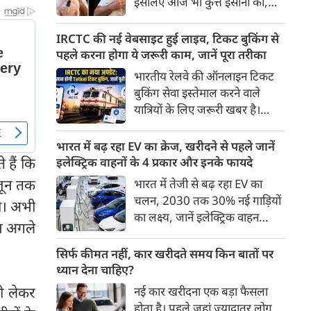
इसलिए आज भी कुत्ते इंसानों को,
पहुंच रहा है।
इंसानों से बेहतर समझते हैं। जब हम
भू-राजनीति से लेकर कृत्रिम
IRCTC की नई वेबसाइट हुई लाइव, टिकट बुकिंग से
बुद्धिमत्ता, जलवायु परिवर्तन से लेकर
पहले करना होगा ये जरूरी काम, जानें पूरा तरीका
क्रिकेट तक हर विषय पर बहस कर
भारतीय रेलवे की ऑनलाइन टिकट
सकते हैं, तो उस जीव पर भी एक
बुकिंग सेवा इस्तेमाल करने वाले
गंभीर चर्चा बनती है जिसने किसी भी
यात्रियों के लिए जरूरी खबर है।
सभ्यता से पहले इंसान का साथ चुना
IRCTC ने अपनी नई टिकट बुकिंग
था। दुर्भाग्य यह है कि आज कुत्तों के
वेबसाइट का बीटा वर्जन लॉन्च कर
भारत में बढ़ रहा EV का क्रेज, खरीदने से पहले जानें
बारे में हमारी राय पशु-चिकित्सकों,
दिया है। करीब 24 साल पुराने
 हैं कि
इलेक्ट्रिक वाहनों के 4 प्रकार और इनके फायदे
व्यवहार वैज्ञानिकों या विशेषज्ञों से
इंटरफेस के बाद वेबसाइट को नए
 जून तक
भारत में तेजी से बढ़ रहा EV का
कम... और व्हाट्सऐप यूनिवर्सिटी से
डिजाइन और कई नए फीचर्स के साथ
चलन, 2030 तक 30% नई गाड़ियों
ज़्यादा बनती है।
गा। अभी
अपडेट किया गया है।
का लक्ष्य, जानें इलेक्ट्रिक वाहन
ून अगले
कितने प्रकार के होते हैं और क्या है
200 अरब रुपए का मौका
सिर्फ कीमत नहीं, कार खरीदते समय किन बातों पर
ध्यान देना चाहिए?
ो लेकर
नई कार खरीदना एक बड़ा फैसला
होता है। पहले जहां ज़्यादातर लोग