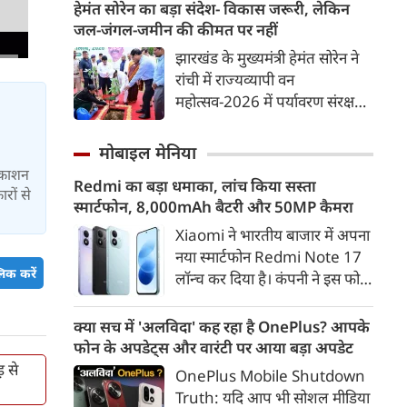
आंदोलन का आज 15वां दिन है।
हेमंत सोरेन का बड़ा संदेश- विकास जरूरी, लेकिन
दिखाए है उससे अब नया मास्टर प्लान
सर्किट हाउस में सरकार और छात्रों के
जल-जंगल-जमीन की कीमत पर नहीं
को जल्द से जल्द लागू करने को
प्रतिनिधिमंडल के बीच बातचीत हुई।
झारखंड के मुख्यमंत्री हेमंत सोरेन ने
लेकर सरकार पर दबाव बना गया है।
पल पल की जानकारी...
रांची में राज्यव्यापी वन
महोत्सव-2026 में पर्यावरण संरक्षण
का संकल्प दिलाया। उन्होंने कहा कि
विकास जरूरी है, लेकिन जल, जंगल
मोबाइल मेनिया
और जमीन की कीमत पर नहीं।
्रकाशन
Redmi का बड़ा धमाका, लांच किया सस्ता
सरकार इंसान, वन्यजीव और
रों से
स्मार्टफोन, 8,000mAh बैटरी और 50MP कैमरा
पर्यावरण के लिए उपयोगी पेड़ों को
प्राथमिकता देगी।
Xiaomi ने भारतीय बाजार में अपना
नया स्मार्टफोन Redmi Note 17
िक करें
लॉन्च कर दिया है। कंपनी ने इस फोन
को TrueColour AMOLED
डिस्प्ले, 8,000mAh की बड़ी बैटरी
क्या सच में 'अलविदा' कह रहा है OnePlus? आपके
और Qualcomm Snapdragon
फोन के अपडेट्स और वारंटी पर आया बड़ा अपडेट
चिपसेट के साथ पेश किया है। फोन में
 से
OnePlus Mobile Shutdown
50MP का मेन कैमरा दिया गया है।
Truth: यदि आप भी सोशल मीडिया