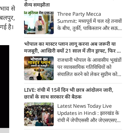
साल बाद भी कानून लागू क्यों नहीं
सैन्य समझौता
रभाव से
हुआ और इसे परिसीमन से क्यों जोड़ा
Three Party Mecca
जबलपुर,
जा रहा है।
Summit: मध्यपूर्व में चल रहे तनावों
 गई है।
के बीच, तुर्की, पाकिस्तान और सऊदी
अरब ने एक ऐसे सैन्य समझौते पर
हस्ताक्षर किए हैं, जिसके अनुसार
भोपाल का मास्टर प्लान लागू करना अब जरूरी या
उनमें से किसी भी देश पर हमले को
मजबूरी, आखिरी क्यों 21 साल में तीन ड्राफ्ट, फिर भी
तीनों सहयोगी देशों पर हमला माना
कागजों में शहर का भविष्य?
राजधानी भोपाल के आवासीय भूखंडों
जाएगा।
पर व्यावसायिक गतिविधियों को
संचालित करने को लेकर सुप्रीम कोर्ट
ने कड़े रूप के बाद एक ओर जहां नए
भोपाल में बड़े पैमाने पर व्यावसायिक
LIVE: रांची में 15वें दिन भी छात्र आंदोलन जारी,
प्रतिष्ठानों को बंद होने का खतरा
छात्रों के साथ सरकार की बैठक
मंडराने लगा है। वहीं एक भार भोपाल
Latest News Today Live
के मास्टर प्लान को लेकर चर्चा तेज
Updates in Hindi : झारखंड के
हो गई है। रहवासी इलाकों में
रांची में जेपीएससी और जेएसएसएसी
व्यावसायिक गतिविधियों पर जिस
परीक्षा में धांधली के खिलाफ छात्र
तरह से सुप्रीम कोर्ट ने सख्त तेवर