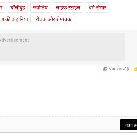
ार
बॉलीवुड
ज्योतिष
लाइफ स्‍टाइल
धर्म-संसार
यण की कहानियां
रोचक और रोमांचक