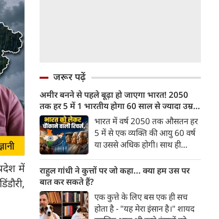
जरूर पढ़ें
अमीर बनने से पहले बूढ़ा हो जाएगा भारत! 2050
तक हर 5 में 1 भारतीय होगा 60 साल से ज्यादा उम्र
का
भारत में वर्ष 2050 तक औसतन हर
5 में से एक व्यक्ति की आयु 60 वर्ष
या उससे अधिक होगी। साथ ही
लगभग 10 में से 7 बुजुर्ग ग्रामीण
देश में
भारत में रहेंगे। ‘ट्रांसफॉर्म रूरल
राहुल गांधी ने कुत्तों पर जो कहा... क्या हम उस पर
इंडिया’ (टीआरआई) की रिचर्स के
बात कर सकते हैं?
िंडौरी,
अनुसार भारत विकसित देशों के
एक कुत्ते के लिए बस एक ही सच
विपरीत समृद्ध बनने से पहले ही वृद्ध
होता है - "यह मेरा इंसान है।" शायद
होती आबादी वाले देश की श्रेणी में