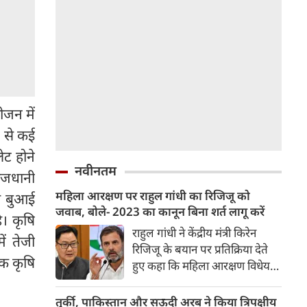
ीजन में
े से कई
ेट होने
नवीनतम
ाजधानी
महिला आरक्षण पर राहुल गांधी का रिजिजू को
ण बुआई
जवाब, बोले- 2023 का कानून बिना शर्त लागू करें
ै। कृषि
राहुल गांधी ने केंद्रीय मंत्री किरेन
ें तेजी
रिजिजू के बयान पर प्रतिक्रिया देते
क कृषि
हुए कहा कि महिला आरक्षण विधेयक
2023 में सर्वसम्मति से पारित हो
चुका है। उन्होंने सवाल उठाया कि तीन
तुर्की, पाकिस्तान और सऊदी अरब ने किया त्रिपक्षीय