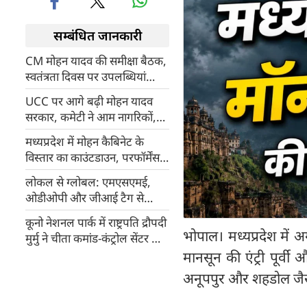
सम्बंधित जानकारी
CM मोहन यादव की समीक्षा बैठक,
स्वतंत्रता दिवस पर उपलब्धियां
बताएंगे प्रभारी मंत्री
UCC पर आगे बढ़ी मोहन यादव
सरकार, कमेटी ने आम नागरिकों,
धर्मगुरुओं और राजनीतिक दलों से
मध्यप्रदेश में मोहन कैबिनेट के
मांगी राय
विस्तार का काउंटडाउन, परफॉर्मेंस
पर छंटेंगे पुराने नाम, इन नए चेहरों
लोकल से ग्लोबल: एमएसएमई,
को मिल सकती है जगह
ओडीओपी और जीआई टैग से
वैश्विक पटल पर चमक रहा MP
कूनो नेशनल पार्क में राष्ट्रपति द्रौपदी
भोपाल। मध्यप्रदेश में अ
मुर्मु ने चीता कमांड-कंट्रोल सेंटर का
किया अवलोकन
मानसून की एंट्री पूर्वी
अनूपपुर और शहडोल जैसे