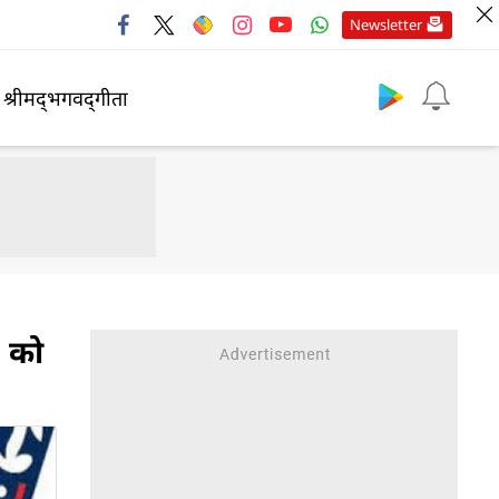
Newsletter
श्रीमद्‍भगवद्‍गीता
C को