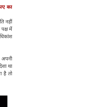
रुपए का
ि नहीं
क्ष में
धिकांश
ें अपनी
देशा था
ा है तो