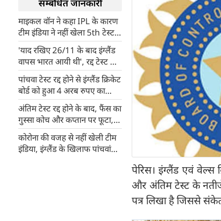
सम्बंधित जानकारी
माइकल वॉन ने कहा IPL के कारण
टीम इंडिया ने नहीं खेला 5th टेस्ट,
फैंस ने किया ट्रोल, आकाश चोपड़ा
'याद रखिए 26/11 के बाद इंग्लैंड
ने दिया यह जवाब
वापस भारत आयी थी', रद्द टेस्ट के
बाद गावस्कर ने दिया बयान
पांचवा टेस्ट रद्द होने से इंग्लैंड क्रिकेट
बोर्ड को हुआ 4 अरब रुपए का
नुकसान, गांगुली करेंगे दौरा
अंतिम टेस्ट रद्द होने के बाद, फैंस का
गुस्सा कोच और कप्तान पर फूटा,
बोर्ड भी नहीं देगा कोई सजा
कोरोना की वजह से नहीं खेली टीम
इंडिया, इंग्लैंड के खिलाफ पांचवां
टेस्ट मैच रद्द
पेरिस। इंग्लैंड एवं वेल्स
और अंतिम टेस्ट के नतीज
पत्र लिखा है जिससे संकेत 