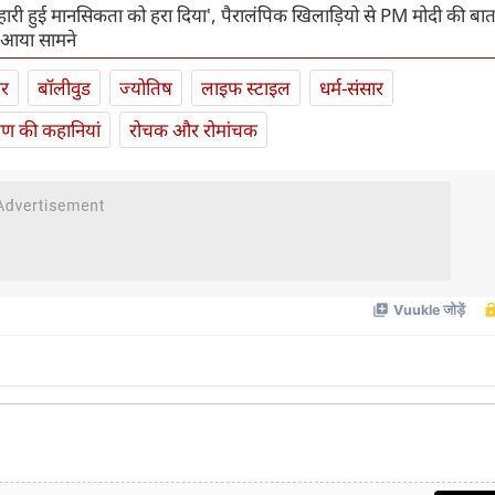
हारी हुई मानसिकता को हरा दिया', पैरालंपिक खिलाड़ियो से PM मोदी की बा
 आया सामने
ार
बॉलीवुड
ज्योतिष
लाइफ स्‍टाइल
धर्म-संसार
यण की कहानियां
रोचक और रोमांचक