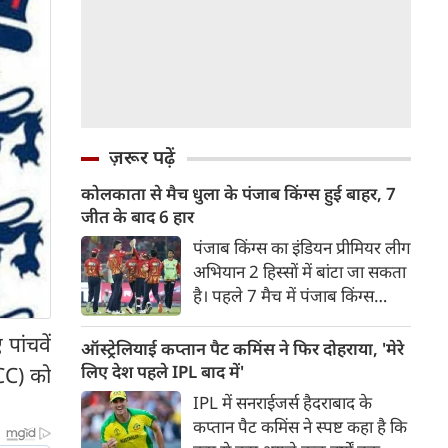
ज़रूर पढ़ें
कोलकाता से मैच धुला के पंजाब किंग्स हुई बाहर, 7
जीत के बाद 6 हार
पंजाब किंग्स का इंडियन प्रीमियर लीग
अभियान 2 हिस्सों में बांटा जा सकता
है। पहले 7 मैच में पंजाब किंग्स
अविजित रही अगले 6 मुकाबले में
 पांचवें
उसे हार का सामना करना पड़ा इसके
ऑस्ट्रेलियाई कप्तान पैट कमिंस ने फिर दोहराया, 'मेरे
बाद अंतिम मैच वह जरूर जीती
लिए देश पहले IPL बाद में'
ICC) को
लेकिन तब तक उसकी किस्मत
IPL में सनराईजर्स हैदराबाद के
लखनऊ के हाथ लिखी गई थी।
कप्तान पैट कमिंस ने स्पष्ट कहा है कि