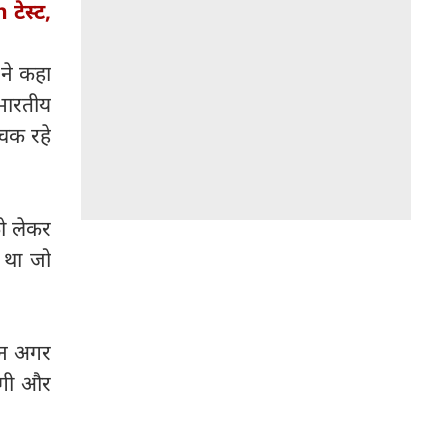
टेस्ट,
 ने कहा
 भारतीय
िचक रहे
को लेकर
 था जो
किन अगर
होगी और