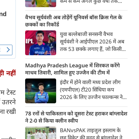
कम से कम अगले कुछ वर्षों तक
ऑस्ट्रेलियाई क्रिकेट उनकी पहली
प्राथमिकता होगी। यह बयान उस चर्चा
वैभव सूर्यवंशी अब तोड़ेंगें यूनिवर्स बॉस क्रिस गेल के
के बीच आया है, जिसमें कहा जा रहा
छक्कों का रिकॉर्ड
है कि ऑस्ट्रेलिया के कुछ बड़े खिलाड़ी
युवा बल्लेबाजी सनसनी वैभव
IPL से आगे बढ़कर अन्य फ्रेंचाइजी
सूर्यवंशी ने आईपीएल 2026 में अब
क्रिकेट खेलने के लिए राष्ट्रीय टीम से
तक 53 छक्के लगाए हैं, जो किसी
दूरी बना सकते हैं।
भी बल्लेबाज़ द्वारा किसी भी टी 20
टूर्नामेंट में दूसरे सबसे ज़्यादा हैं। सबसे
Madhya Pradesh League में शिरकत करेंगे
ज़्यादा 59 छक्के क्रिस गेल ने
ी नहीं
माधव तिवारी, शामिल हुए उज्जैन की टीम में
आईपीएल 2012 में लगाए थे।
इंदौर में होने वाली मध्य प्रदेश लीग
सूर्यवंशी की नज़रें अब गेल के रिकॉर्ड
(एमपीएल) टी20 सिंधिया कप
म टेस्ट
पर होंगी।
2026 के लिए उज्जैन फाल्कन्स ने
ं उतरने
अपनी टीम की घोषणा कर दी है,
बना रखी
जिसमें युवा ऑलराउंडर माधव तिवारी
78 रनों से पाकिस्तान को दूसरा टेस्ट हराकर बांग्लादेश
सबसे बड़े आकर्षण के रूप में
ने 2-0 से किया क्लीन स्वीप
उभरकर सामने आए हैं। इंडियन
BANvsPAK ताइजुल इस्लाम के
प्रीमियर लीग में दिल्ली कैपिटल्स का
छह विकेट की मदद से बांग्लादेश ने