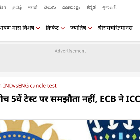
ish
தமிழ்
मराठी
తెలుగు
മലയാളം
ಕನ್ನಡ
ગુજરાતી
श्रावण मास विशेष
क्रिकेट
ज्योतिष
श्रीरामचरितमानस
on INDvsENG cancle test
 बीच 5वें टेस्ट पर समझौता नहीं, ECB ने IC