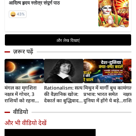
ज़रूर पढ़ें
मंगल का मृगशिरा
Rationalism: सत्य
मिथुन में मार्गी बुध का
मंगल क
नक्षत्र में गोचर, 3
की वैज्ञानिक खोज:
प्रभाव: भारत समेत
नक्षत्र म
राशियों को रहना
देकार्त का बुद्धिवाद
दुनिया में होंगे ये बड़े
राशियो
होगा 12 अगस्त तक
और आधुनिक दर्शन
बदलाव
चमकेग
वीडियो
सावधान
का जन्म
किसे र
सावधा
और भी वीडियो देखें