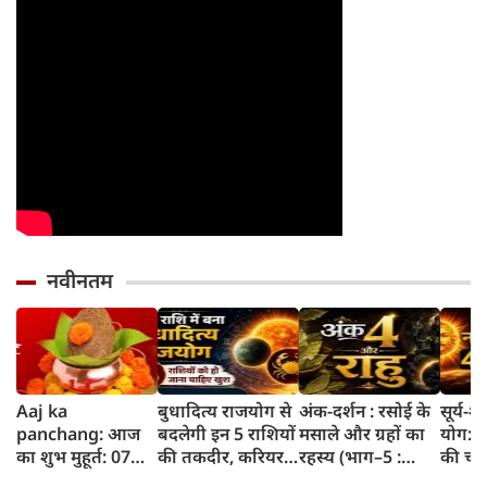
नवीनतम
Aaj ka
बुधादित्य राजयोग से
अंक-दर्शन : रसोई के
सूर्य-
panchang: आज
बदलेगी इन 5 राशियों
मसाले और ग्रहों का
योग: इ
का शुभ मुहूर्त: 07
की तकदीर, करियर
रहस्य (भाग–5 :
की चम
अगस्‍त 2026:
और कारोबार में मिल
तेजपत्ता)
सफलता 