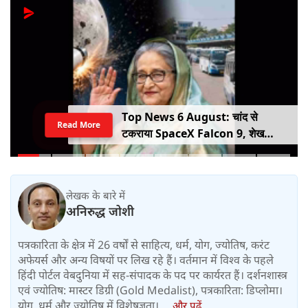
Top News 6 August: चांद से
Read More
टकराया SpaceX Falcon 9, शेख
हसीना की घर वापसी का ऐलान, MP में बस
किराया बढ़ा
लेखक के बारे में
अनिरुद्ध जोशी
पत्रकारिता के क्षेत्र में 26 वर्षों से साहित्य, धर्म, योग, ज्योतिष, करंट
अफेयर्स और अन्य विषयों पर लिख रहे हैं। वर्तमान में विश्‍व के पहले
हिंदी पोर्टल वेबदुनिया में सह-संपादक के पद पर कार्यरत हैं। दर्शनशास्त्र
एवं ज्योतिष: मास्टर डिग्री (Gold Medalist), पत्रकारिता: डिप्लोमा।
योग, धर्म और ज्योतिष में विशेषज्ञता।....
और पढ़ें