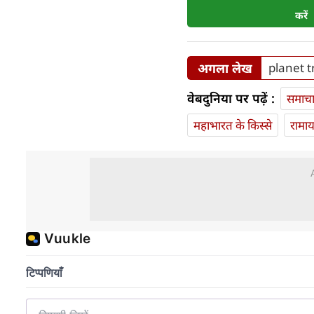
करें
अगला लेख
planet tr
वेबदुनिया पर पढ़ें :
समाच
महाभारत के किस्से
रामा