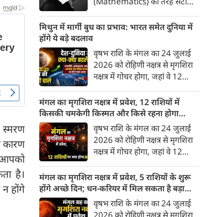
(Mathematics) की तरह सटीक,
अकाट्य और संदेह से परे बनाया
जाए। वे एक ऐसा सार्वभौमिक सत्य
मिथुन में मार्गी बुध का प्रभाव: भारत समेत दुनिया में
खोजना चाहते थे, जिस पर कोई भी
होंगे ये बड़े बदलाव
प्रश्नचिह्न न लगा सके। इसी विचार ने
वृषभ राशि के मंगल का 24 जुलाई
बुद्धिवाद (Rationalism) की नींव
2026 को रोहिणी नक्षत्र से मृगशिरा
रखी। आइए, देकार्त के इस अद्भुत
नक्षत्र में गोचर होगा, जहां वे 12
दार्शनिक चिंतन के 4 प्रमुख स्तंभों को
अगस्त तक रहेंगे। ज्योतिष की दुनिया
गहराई से समझते हैं।
में एक बड़ा हलचल भरा मोड़ आ चुका
मंगल का मृगशिरा नक्षत्र में प्रवेश, 12 राशियों में
है- बुध ग्रह अपनी ही प्रिय राशि मिथुन
किसकी चमकेगी किस्मत और किसे रहना होगा
में सीधे (मार्गी) चलने लगे हैं। अब जब
सावधान?
ज स्मरण
वृषभ राशि के मंगल का 24 जुलाई
बुद्धि और संवाद का कारक ग्रह सीधी
2026 को रोहिणी नक्षत्र से मृगशिरा
े कारण
चाल चलेगा, तो जाहिर है आपकी
नक्षत्र में गोचर होगा, जहां वे 12
सोच, बातचीत और फैसलों की रफ्तार
िन आपको
अगस्त तक रहेंगे। मंगल के इस नक्षत्र
भी बदल जाएगी।
ता है।
परिवर्तन के चलते मेष से लेकर मीन
मंगल का मृगशिरा नक्षत्र में प्रवेश, 5 राशियों के शुरू
तक किन राशियों के लिए शुभ और
न होंगे
होंगे अच्छे दिन; धन-करियर में मिल सकता है बड़ा
किनके लिए है अशुभ। ज्योतिष शास्त्र
लाभ
वृषभ राशि के मंगल का 24 जुलाई
में मंगल को ऊर्जा, साहस, पराक्रम
2026 को रोहिणी नक्षत्र से मृगशिरा