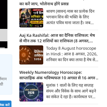
बारे में जानकारी देगा जिनका उस
का करें जाप, भोलेनाथ होंगे प्रसन्न
दिनांक को जन्मदिन होगा। पेश है
श्रावण (सावन) मास का प्रत्येक दिन
दिनांक 8 को जन्मे व्यक्तियों के बारे
भगवान शिव की भक्ति के लिए
में जानकारी :
अत्यंत पवित्र माना जाता है। जब
सावन मास का 10वां दिन शनिवार को
पड़ता है, तो यह एक अद्भुत और
Aaj Ka Rashifal: आज का दैनिक राशिफल: मेष
दुर्लभ संयोग निर्मित करता है।
से मीन तक 12 राशियों का राशिफल (8 अगस्‍त,
शनिवार का दिन भगवान शिव के परम
2026)
Today 8 August horoscope
भक्त और न्याय के देवता शनिदेव को
in Hindi : आज 8 अगस्‍त, 2026,
समर्पित होता है। मान्यता है कि जो
शनिवार का दिन क्या लाया है मेष से
भक्त शनिवार के दिन सावन में
लेकर मीन राशि के लिए, यहां जानें
भगवान शिव की आराधना करते हैं,
डेली होरोस्कोप के अनुसार वेबदुनिया
Weekly Numerology Horoscope:
उन पर महादेव के साथ-साथ शनिदेव
पर दैनिक राशिफल के बारे में एकदम
साप्ताहिक अंक भविष्यफल 10 अगस्त से 16 अगस्त
र्तमान
की विशेष कृपा भी बरसती है और
सटीक जानकारी...
2026): जानें आपके मूलांक का सटीक राशिफल
्री
मूलांक 1 वालों के लिए यह सप्ताह
शनि दोष (साढ़े साती या ढैय्या) के
संयम और विवेक के साथ आगे बढ़ने
प्रभाव शांत होते हैं।
का संकेत दे रहा है। कार्यस्थल पर
वरिष्ठ अधिकारियों के साथ मतभेद की
िक करें