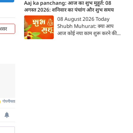
स्थिति बन सकती है, इसलिए वाणी
Aaj ka panchang: आज का शुभ मुहूर्त: 08
और व्यवहार दोनों में संतुलन बनाए
अगस्‍त 2026: शनिवार का पंचांग और शुभ समय
रखें। क्रोध अथवा आवेश में लिया गया
08 August 2026 Today
निर्णय आपके लिए असुविधा का
Shubh Muhurat: क्या आप
 असर
कारण बन सकता है। किसी भी प्रकार
आज कोई नया काम शुरू करने की
का निवेश पूरी जानकारी के बाद ही
सोच रहे हैं? या कोई महत्वपूर्ण निर्णय
करें। स्वास्थ्य की उपेक्षा न करें तथा
लेने वाले हैं? ज्योतिष और पंचांग के
दाम्पत्य जीवन में अनावश्यक तर्क-
अनुसार, किसी भी शुभ कार्य को सही
वितर्क से बचें। आदित्य हृदय स्तोत्र का
मुहूर्त में करने से सफलता की
श्रद्धापूर्वक पाठ करें।
संभावना बढ़ जाती है। 'वेबदुनिया'
आपके लिए लेकर आया है 08
अगस्‍त, 2026 का विशेष पंचांग और
शुभ-अशुभ मुहूर्त।