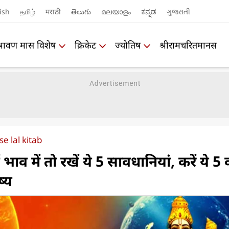
ish
தமிழ்
मराठी
తెలుగు
മലയാളം
ಕನ್ನಡ
ગુજરાતી
श्रावण मास विशेष
क्रिकेट
ज्योतिष
श्रीरामचरितमानस
e lal kitab
भाव में तो रखें ये 5 सावधानियां, करें ये 5 क
्य