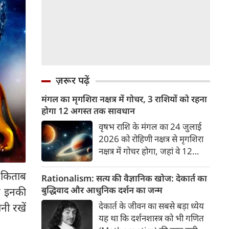
ज़रूर पढ़ें
मंगल का मृगशिरा नक्षत्र में गोचर, 3 राशियों को रहना
होगा 12 अगस्त तक सावधान
वृषभ राशि के मंगल का 24 जुलाई
2026 को रोहिणी नक्षत्र से मृगशिरा
नक्षत्र में गोचर होगा, जहां वे 12
अगस्त तक रहेंगे। मंगल के इस नक्षत्र
ल किताब
परिवर्तन के चलते 3 राशि के लोगों
Rationalism: सत्य की वैज्ञानिक खोज: देकार्त का
को 12 अगस्त तक रहना होगा
बुद्धिवाद और आधुनिक दर्शन का जन्म
वं इनकी
सावधान। चलिए जानते हैं कि किन
देकार्त के जीवन का सबसे बड़ा ध्येय
नी रखें
राशि 3 राशियों को रहना होगा
यह था कि दर्शनशास्त्र को भी गणित
सावधान।