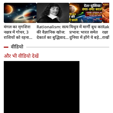
मंगल का मृगशिरा
Rationalism: सत्य
मिथुन में मार्गी बुध का
Rakhi
नक्षत्र में गोचर, 3
की वैज्ञानिक खोज:
प्रभाव: भारत समेत
रक्षा ब
राशियों को रहना
देकार्त का बुद्धिवाद
दुनिया में होंगे ये बड़े
राखी ब
होगा 12 अगस्त तक
और आधुनिक दर्शन
बदलाव
मुहूर्त?
वीडियो
सावधान
का जन्म
और भी वीडियो देखें