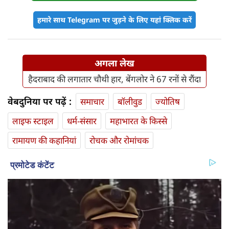
हमारे साथ Telegram पर जुड़ने के लिए यहां क्लिक करें
अगला लेख
हैदराबाद की लगातार चौथी हार, बेंगलोर ने 67 रनों से रौंदा
वेबदुनिया पर पढ़ें :
समाचार
बॉलीवुड
ज्योतिष
लाइफ स्‍टाइल
धर्म-संसार
महाभारत के किस्से
रामायण की कहानियां
रोचक और रोमांचक