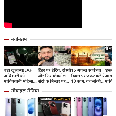
नवीनतम
बड़ा खुलासा! IAF
टिंडर पर डेटिंग, दोस्ती
15 अगस्त स्वतंत्रता
'इस्ला
अधिकारी को
और फिर ब्लैकमेल...
दिवस पर जरूर करें ये
आगाज!
पाकिस्तानी महिला
नोटों के बिस्तर पर
10 काम, देशभक्ति
पाकिस्
एजेंट ने बनाया
सोकर दिखाया शादी
के साथ ऐसे मनाएं
मुल्कों
मोबाइल मेनिया
हनीट्रैफ का शिकार,
का सपना, लूट लिए 6
आजादी का पर्व
बढ़ाई 
गिरफ्तार
करोड़ रुपए