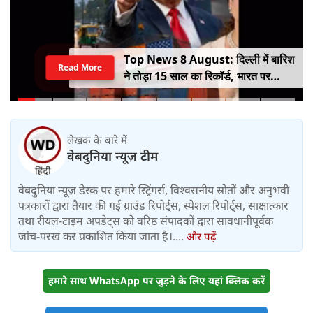
Top News 8 August: दिल्ली में बारिश
Read More
ने तोड़ा 15 साल का रिकॉर्ड, भारत पर
100% टैरिफ का खतरा; Gen Z पर कंगना
का यू-टर्न
लेखक के बारे में
वेबदुनिया न्यूज़ टीम
वेबदुनिया न्यूज़ डेस्क पर हमारे स्ट्रिंगर्स, विश्वसनीय स्रोतों और अनुभवी
पत्रकारों द्वारा तैयार की गई ग्राउंड रिपोर्ट्स, स्पेशल रिपोर्ट्स, साक्षात्कार
तथा रीयल-टाइम अपडेट्स को वरिष्ठ संपादकों द्वारा सावधानीपूर्वक
जांच-परख कर प्रकाशित किया जाता है।....
और पढ़ें
हमारे साथ WhatsApp पर जुड़ने के लिए यहां क्लिक करें