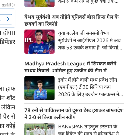
कम से कम अगले कुछ वर्षों तक
ऑस्ट्रेलियाई क्रिकेट उनकी पहली
प्राथमिकता होगी। यह बयान उस चर्चा
वैभव सूर्यवंशी अब तोड़ेंगें यूनिवर्स बॉस क्रिस गेल के
के बीच आया है, जिसमें कहा जा रहा
छक्कों का रिकॉर्ड
है कि ऑस्ट्रेलिया के कुछ बड़े खिलाड़ी
ा होगा।
युवा बल्लेबाजी सनसनी वैभव
IPL से आगे बढ़कर अन्य फ्रेंचाइजी
सूर्यवंशी ने आईपीएल 2026 में अब
डिफेंडर
क्रिकेट खेलने के लिए राष्ट्रीय टीम से
तक 53 छक्के लगाए हैं, जो किसी
दूरी बना सकते हैं।
भी बल्लेबाज़ द्वारा किसी भी टी 20
टूर्नामेंट में दूसरे सबसे ज़्यादा हैं। सबसे
Madhya Pradesh League में शिरकत करेंगे
ज़्यादा 59 छक्के क्रिस गेल ने
माधव तिवारी, शामिल हुए उज्जैन की टीम में
आईपीएल 2012 में लगाए थे।
इंदौर में होने वाली मध्य प्रदेश लीग
सूर्यवंशी की नज़रें अब गेल के रिकॉर्ड
(एमपीएल) टी20 सिंधिया कप
हला हाफ
पर होंगी।
2026 के लिए उज्जैन फाल्कन्स ने
रीन शॉट
अपनी टीम की घोषणा कर दी है,
 लेकिन
जिसमें युवा ऑलराउंडर माधव तिवारी
78 रनों से पाकिस्तान को दूसरा टेस्ट हराकर बांग्लादेश
 पैर से
सबसे बड़े आकर्षण के रूप में
ने 2-0 से किया क्लीन स्वीप
उभरकर सामने आए हैं। इंडियन
 का कोई
BANvsPAK ताइजुल इस्लाम के
प्रीमियर लीग में दिल्ली कैपिटल्स का
छह विकेट की मदद से बांग्लादेश ने
र्ग के