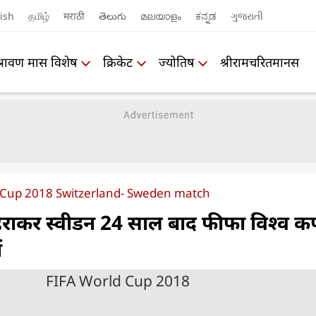
ish
தமிழ்
मराठी
తెలుగు
മലയാളം
ಕನ್ನಡ
ગુજરાતી
श्रावण मास विशेष
क्रिकेट
ज्योतिष
श्रीरामचरितमानस
 Cup 2018 Switzerland- Sweden match
ो हराकर स्वीडन 24 साल बाद फीफा विश्व क
ं