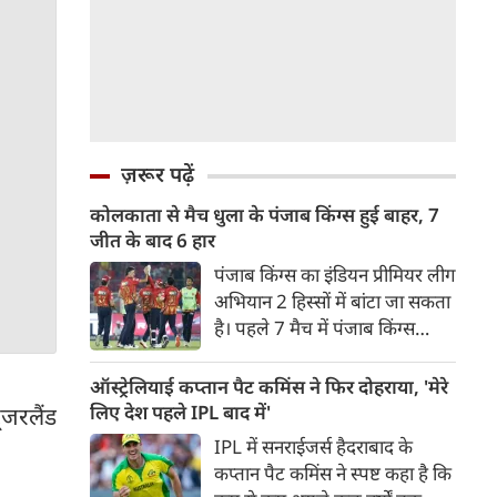
ज़रूर पढ़ें
कोलकाता से मैच धुला के पंजाब किंग्स हुई बाहर, 7
जीत के बाद 6 हार
पंजाब किंग्स का इंडियन प्रीमियर लीग
अभियान 2 हिस्सों में बांटा जा सकता
है। पहले 7 मैच में पंजाब किंग्स
अविजित रही अगले 6 मुकाबले में
उसे हार का सामना करना पड़ा इसके
ऑस्ट्रेलियाई कप्तान पैट कमिंस ने फिर दोहराया, 'मेरे
बाद अंतिम मैच वह जरूर जीती
लिए देश पहले IPL बाद में'
‍जरलैंड
लेकिन तब तक उसकी किस्मत
IPL में सनराईजर्स हैदराबाद के
।
लखनऊ के हाथ लिखी गई थी।
कप्तान पैट कमिंस ने स्पष्ट कहा है कि