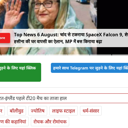
Top News 6 August: चांद से टकराया SpaceX Falcon 9, श
ore
हसीना की घर वापसी का ऐलान, MP में बस किराया बढ़ा
़ने के लिए यहां क्लिक
हमारे साथ Telegram पर जुड़ने के लिए यहां क्ल
त-इंग्लैंड पहले टी20 मैच का ताजा हाल
ार
बॉलीवुड
ज्योतिष
लाइफ स्‍टाइल
धर्म-संसार
यण की कहानियां
रोचक और रोमांचक