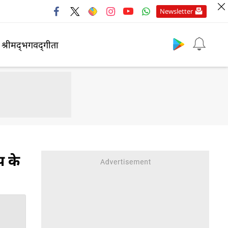
Newsletter
श्रीमद्‍भगवद्‍गीता
प के