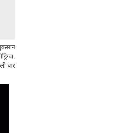
नुकसान
्रिग्ज,
हली बार