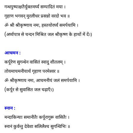
गन्धपुष्पाक्षतैर्युक्तमर्घ्यं सम्पादितं मया ।
गृहाण भगवन्‌ मुरलीधर प्रसन्नो वरदो भव ॥
ॐ श्री श्रीकृष्णाय नमः, हस्तयोरर्घ्यं समर्पयामि ।
(
अर्घ्यपात्र से चन्दन मिश्रित जल श्रीकृष्ण के हाथों में दें।)
आचमन :
कर्पूरेण सुगन्धेन वासितं स्वादु शीतलम्‌ ।
तोयमाचमनीयार्थं गृहाण परमेश्वर ॥
ॐ श्रीकृष्णाय नमः, आचमनीयं जलं समर्पयामि ।
(
कर्पूर से सुवासित जल चढ़ाएँ।)
स्नान :
मन्दाकिन्याः समानीतैः कर्पूरागुरू वासितैः ।
स्नानं कुर्वन्तु देवेशा सलिलैश्च सुगन्धिभिः ॥