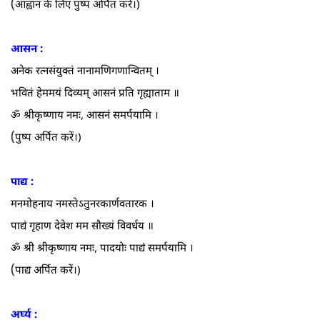
(
आह्वान के लिए पुष्प अर्पित करें।)
आसन :
अनेक रत्नसंयुक्तं नानामणिगणान्वितम्‌ ।
भवितं हेममयं दिव्यम्‌ आसनं प्रति गृह्याताम ॥
ॐ श्रीकृष्णाय नमः, आसनं समर्पयामि ।
(
पुष्प अर्पित करें।)
पाद्य :
मनमोहनाय नमस्तेऽतुनरकार्णवतारक ।
पाद्यं गृहाण देवेश मम सौख्यं विवर्धय ॥
ॐ श्री श्रीकृष्णाय नमः, पादयोः पाद्यं समर्पयामि ।
(
पाद्य अर्पित करें।)
अर्घ्य :