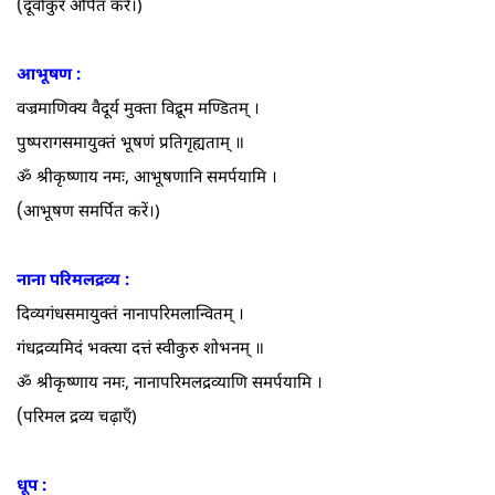
(
दूर्वांकुर अर्पित करें।)
आभूषण :
वज्रमाणिक्य वैदूर्य मुक्ता विद्रूम मण्डितम्‌ ।
पुष्परागसमायुक्तं भूषणं प्रतिगृह्यताम्‌ ॥
ॐ श्रीकृष्णाय नमः, आभूषणानि समर्पयामि ।
(
आभूषण समर्पित करें।)
नाना परिमलद्रव्य :
दिव्यगंधसमायुक्तं नानापरिमलान्वितम्‌ ।
गंधद्रव्यमिदं भक्त्या दत्तं स्वीकुरु शोभनम्‌ ॥
ॐ श्रीकृष्णाय नमः, नानापरिमलद्रव्याणि समर्पयामि ।
(
परिमल द्रव्य चढ़ाएँ)
धूप :