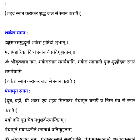
।
(
शहद स्नान कराकर शुद्ध जल से स्नान कराएँ।)
शर्करा स्नान :
इक्षुसारसमुद्भूतां शर्करां पुष्टिदां शुभाम्‌ ।
मलापहारिकां दिव्यं स्नानार्थं प्रतिगृह्यताम्‌ ॥
ॐ श्रीकृष्णाय नमः, शर्करास्नानं समर्पयामि, शर्करा स्नानान्ते पुनः शुद्धोदक स्नानं
समर्पयामि ।
(
शर्करा स्नान कराकर जल से स्नान कराएँ।)
पंचामृत स्नान :
(
दूध, दही, घी शकर एवं शहद मिलाकर पंचामृत बनाएँ व निम्न मंत्र से स्नान
कराएँ।)
पयो दधि घृतं चैव मधुशर्करयान्वितम्‌ ।
पंचामृतं मयाऽऽनीतं स्नानार्थं प्रतिगृह्यताम्‌ ॥
ॐ श्रीकृष्णाय नमः, पंचामृतस्नानं समर्पयामि, पंचामृतस्नानान्ते शुद्धोदकस्नानं