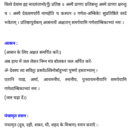
विश्वे देवास इह मादयंतामो(गुँ) प्रतिष्ठ ॥ अस्यै प्राणाः प्रतिष्ठन्तु अस्ये प्राणाः क्षरन्तु
च । अस्यै देवत्वमर्चायै मामहेति च कश्चन ॥ गणेश-अम्बिके! सुप्रतिष्ठिते वरदे
भवेताम्‌ । प्रतिष्ठापूर्वकम्‌ आसनार्थे अक्षतान्‌ समर्पयामि गणेशाम्बिकाभ्यां नमः ।
आसन :
(
आसन के लिए अक्षत समर्पित करें।)
अब हाथ में जल लेकर निम्न मंत्र बोलकर जल अर्पित करें-
ॐ देवस्य त्वा सवितुः प्रसवेऽश्विनोर्बाहुभ्यां पूष्णो हस्ताभ्याम्‌ ।
एतानि पाद्य, अर्घ्य, आचमनीय, स्नानीय, पुनराचमनीयानि समर्पयामि
गणेशाम्बिकाभ्यां नमः ।
(
जल चढ़ा दें।)
पंचामृत स्नान :
पंचामृत (दूध, दही, शकर, घी, शहद के मिश्रण) स्नान कराएँ :-