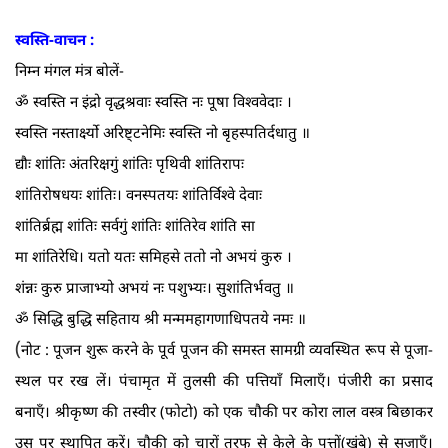
स्वस्ति-वाचन :
निम्न मंगल मंत्र बोलें-
ॐ स्वस्ति न इंद्रो वृद्धश्रवाः स्वस्ति नः पूषा विश्ववेदाः ।
स्वस्ति नस्तार्क्ष्यो अरिष्ट्टनेमिः स्वस्ति नो बृहस्पतिर्दधातु ॥
द्यौः शांतिः अंतरिक्षगुं शांतिः पृथिवी शांतिरापः
शांतिरोषधयः शांतिः। वनस्पतयः शांतिर्विश्वे देवाः
शांतिर्ब्रह्म शांतिः सर्वगुं शांतिः शांतिरेव शांति सा
मा शांतिरेधि। यतो यतः समिहसे ततो नो अभयं कुरु ।
शंन्नः कुरु प्राजाभ्यो अभयं नः पशुभ्यः। सुशांतिर्भवतु ॥
ॐ सिद्धि बुद्धि सहिताय श्री मन्ममहागणाधिपतये नमः ॥
(
नोट : पूजन शुरू करने के पूर्व पूजन की समस्त सामग्री व्यवस्थित रूप से पूजा-
स्थल पर रख लें। पंचामृत में तुलसी की पत्तियाँ मिलाएँ। पंजीरी का प्रसाद
बनाएँ। श्रीकृष्ण की तस्वीर (फोटो) को एक चौकी पर कोरा लाल वस्त्र बिछाकर
उस पर स्थापित करें। चौकी को चारों तरफ से केले के पत्तों(खंबे) से सजाएँ।