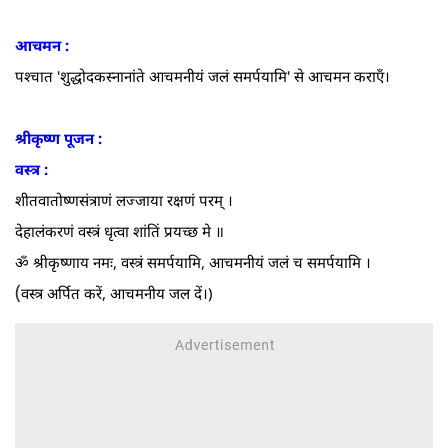
आचमन :
पश्चात 'शुद्धोदकस्नानांते आचमनीयं जलं समर्पयामि' से आचमन कराएँ।
श्रीकृष्ण पूजन :
वस्त्र :
शीतवातोष्णसंत्राणं लज्जाया रक्षणं परम्‌ ।
देहालंकरणं वस्त्रं धृत्वा शांतिं प्रयच्छ मे ॥
ॐ श्रीकृष्णाय नमः, वस्त्रं समर्पयामि, आचमनीयं जलं च समर्पयामि ।
(
वस्त्र अर्पित करें, आचमनीय जल दें।)