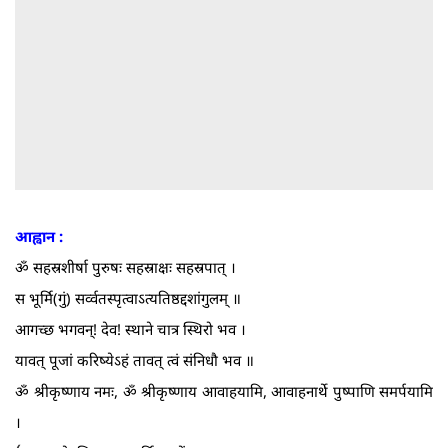
आह्वान :
ॐ सहस्रशीर्षा पुरुषः सहस्राक्षः सहस्रपात्‌ ।
स भूर्मि(गुं) सर्व्वतस्पृत्वाऽत्यतिष्ठद्दशांगुलम्‌ ॥
आगच्छ भगवन्‌! देव! स्थाने चात्र स्थिरो भव ।
यावत्‌ पूजां करिष्येऽहं तावत्‌ त्वं संनिधौ भव ॥
ॐ श्रीकृष्णाय नमः, ॐ श्रीकृष्णाय आवाहयामि, आवाहनार्थे पुष्पाणि समर्पयामि
।