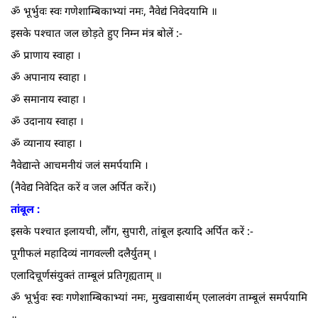
ॐ भूर्भुवः स्वः गणेशाम्बिकाभ्यां नमः, नैवेद्यं निवेदयामि ॥
इसके पश्चात जल छोड़ते हुए निम्न मंत्र बोलें :-
ॐ प्राणाय स्वाहा ।
ॐ अपानाय स्वाहा ।
ॐ समानाय स्वाहा ।
ॐ उदानाय स्वाहा ।
ॐ व्यानाय स्वाहा ।
नैवेद्यान्ते आचमनीयं जलं समर्पयामि ।
(
नैवेद्य निवेदित करें व जल अर्पित करें।)
तांबूल :
इसके पश्चात इलायची, लौंग, सुपारी, तांबूल इत्यादि अर्पित करें :-
पूगीफलं महादिव्यं नागवल्ली दलैर्युतम्‌ ।
एलादिचूर्णसंयुक्तं ताम्बूलं प्रतिगृह्यताम्‌ ॥
ॐ भूर्भुवः स्वः गणेशाम्बिकाभ्यां नमः, मुखवासार्थम्‌ एलालवंग ताम्बूलं समर्पयामि