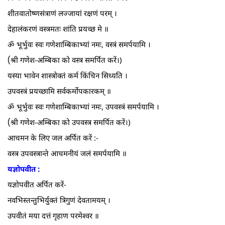
शीतवातोष्णसंत्राणं लज्जायां रक्षणं परम्‌ ।
देहालंकरणं वस्त्रमतः शांति प्रयच्छ मे ॥
ॐ भूर्भुवः स्वः गणेशाम्बिकाभ्यां नमः, वस्त्रं समर्पयामि ।
(
श्री गणेश-अम्बिका को वस्त्र समर्पित करें।)
यस्या भावेन शास्त्रोक्तं कर्म किंचिन सिध्यति ।
उपवस्त्रं प्रयच्छामि सर्वकर्मोपकारकम्‌ ॥
ॐ भूर्भुवः स्वः गणेशाम्बिकाभ्यां नमः, उपवस्त्रं समर्पयामि ।
(
श्री गणेश-अम्बिका को उपवस्त्र समर्पित करें।)
आचमन के लिए जल अर्पित करें :-
वस्त्र उपवस्त्रान्ते आचमनीयं जलं समर्पयामि ॥
यज्ञोपवीत :
यज्ञोपवीत अर्पित करें-
नवभिस्तन्तुभिर्युक्तं त्रिगुणं देवतामयम्‌ ।
उपवीतं मया दत्तं गृहाण परमेश्वर ॥