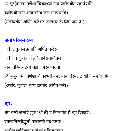
ॐ भूर्भुवः स्वः गणेशाम्बिकाभ्यां नमः यज्ञोपवीतं समर्पयामि ।
यज्ञोपवीतान्ते आचमनीयं जलं समर्पयामि।
(
यज्ञोपवीत अर्पित करें एवं आचमन के लिए जल दें।)
नाना परिमल द्रव्य :
अबीर, गुलाल इत्यादि अर्पित करें :-
अबीरं च गुलालं च हरिद्रादिसमन्वितम्‌ ।
नाना परिमल द्रव्यं गृहाण परमेश्वरः ॥
ॐ भूर्भुवः स्वः गणेशाम्बिकाभ्यां नमः, नानापरिमलद्रव्याणि समर्पयामि ।
(
अबीर, गुलाल, पुष्प इत्यादि अर्पित करें।)
धूप :
धूप-बत्ती जलाएँ (हाथ धो लें) व निम्न मंत्र से धूप दिखाएँ :-
वनस्पतिरसोद्भूतो गन्धाढ्यो गंध उत्तमः ।
आघ्रेयः सर्वदेवानां धूपोऽयं प्रतिगृह्यताम्‌ ॥