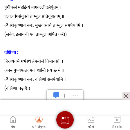
पूगीफलं महद्दिव्यं नागवल्लीदलैर्युतम्‌ ।
एलालवंगसंयुक्तं ताम्बूलं प्रतिगृह्यताम्‌ ॥
ॐ श्रीकृष्णाय नमः, मुखवासार्थे ताम्बूलं समर्पयामि ।
(
लवंग, इलायची एवं ताम्बूल अर्पित करें।)
दक्षिणा :
हिरण्यगर्भ गर्भस्थं हेमबीजं विभावसोः ।
अनन्तपुण्यफलदमतः शान्तिं प्रयच्छ मे ॥
ॐ श्रीकृष्णाय नमः, दक्षिणां समर्पयामि ।
(
दक्षिणा चढ़ाएँ।)
आरती :
कदलीगर्भसम्भूतं कर्पूरं तु प्रदीपितम्‌ ।
आरार्तिकमहं कुर्वे पश्य मे वरदो भवं ॥
होम
धर्म संग्रह
फोटो
Reels