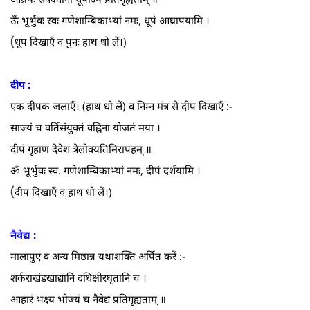
ऊँ भूर्भुवः स्वः गणेशाम्बिकाभ्यां नमः, धूपं आघ्रापयामि ।
(
धूप दिखाएँ व पुनः हाथ धो लें।)
दीप :
एक दीपक जलाएँ। (हाथ धो लें) व निम्न मंत्र से दीप दिखाएँ :-
साज्यं च वर्तिसंयुक्तं वह्निना योजतं मया ।
दीपं गृहाण देवेश त्रेलोक्यतिमिरापहम्‌ ॥
ॐ भूर्भुवः स्व. गणेशाम्बिकाभ्यां नमः, दीपं दर्शयामि ।
(
दीप दिखाएँ व हाथ धो लें।)
नैवेद्य :
मालापुए व अन्य मिष्ठान्न यथाशक्ति अर्पित करें :-
शर्कराखंडखाद्यानि दधिक्षीरघृतानि च ।
आहारं भक्ष्य भोज्यं च नैवेद्यं प्रतिगृह्यताम्‌ ॥