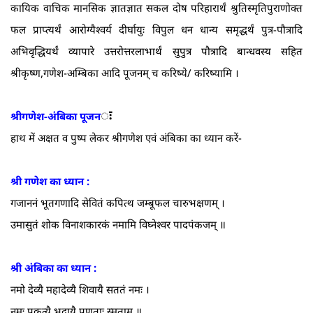
कायिक वाचिक मानसिक ज्ञातज्ञात सकल दोष परिहारार्थं श्रुतिस्मृतिपुराणोक्त
फल प्राप्त्यर्थं आरोग्यैश्वर्य दीर्घायुः विपुल धन धान्य समृद्धर्थं पुत्र-पौत्रादि
अभिवृद्धियर्थं व्यापारे उत्तरोत्तरलाभार्थं सुपुत्र पौत्रादि बान्धवस्य सहित
श्रीकृष्ण,गणेश-अम्बिका आदि पूजनम्‌ च करिष्ये/ करिष्यामि ।
ः
श्रीगणेश-अंबिका पूजन
हाथ में अक्षत व पुष्प लेकर श्रीगणेश एवं अंबिका का ध्यान करें-
श्री गणेश का ध्यान :
गजाननं भूतगणादि सेवितं कपित्थ जम्बूफल चारुभक्षणम्‌ ।
उमासुतं शोक विनाशकारकं नमामि विघ्नेश्वर पादपंकजम्‌ ॥
श्री अंबिका का ध्यान :
नमो देव्यै महादेव्यै शिवायै सततं नमः ।
नमः प्रकृत्यै भद्रायै प्रणताः स्मताम्‌ ॥