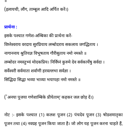
॥
(
इलायची, लौंग, ताम्बूल आदि अर्पित करें।)
प्रार्थना :
इसके पश्चात गणेश-अम्बिका की प्रार्थना करें-
विघ्नेश्वराय वरदाय सुरप्रियाय लम्बोदराय सकलाय जगद्धिताय ।
नागाननाय श्रुतियज्ञ विभूषताय गौरीसुताय नमो नमस्ते ॥
लम्बोदर नमस्तुभ्यं मोदकप्रिय। निर्विघ्नं कुरुमे देव सर्वकार्येषु सर्वदा ।
सर्वेश्वरी सर्वमाता शर्वाणी हरवल्लभा सर्वज्ञा ।
सिद्धिदा सिद्धा भव्या भाव्या भयापहा नमो नमस्ते ॥
('
अनया पूजया गणेशाम्बिके प्रीयेताम्‌' कहकर जल छोड़ दें।)
नोट :- इसके पश्चात (1) कलश पूजन (2) पंचदेव पूजन (3) षोडशमातृका
पूजन तथा (4) नवग्रह पूजन किया जाता है। जो लोग यह पूजन करना चाहते हैं,