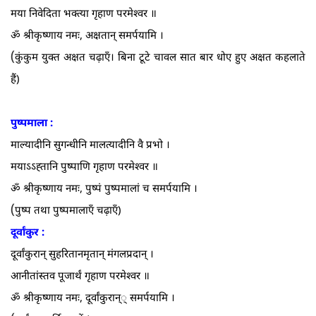
मया निवेदिता भक्त्या गृहाण परमेश्वर ॥
ॐ श्रीकृष्णाय नमः, अक्षतान्‌ समर्पयामि ।
(
कुंकुम युक्त अक्षत चढ़ाएँ। बिना टूटे चावल सात बार धोए हुए अक्षत कहलाते
हैं)
पुष्पमाला :
माल्यादीनि सुगन्धीनि मालत्यादीनि वै प्रभो ।
मयाऽऽह्तानि पुष्पाणि गृहाण परमेश्वर ॥
ॐ श्रीकृष्णाय नमः, पुष्पं पुष्पमालां च समर्पयामि ।
(
पुष्प तथा पुष्पमालाएँ चढ़ाएँ)
दूर्वांकुर :
दूर्वांकुरान्‌ सुहरितानमृतान्‌ मंगलप्रदान्‌ ।
आनीतांस्तव पूजार्थं गृहाण परमेश्वर ॥
ॐ श्रीकृष्णाय नमः, दूर्वांकुरान्‌्‌ समर्पयामि ।