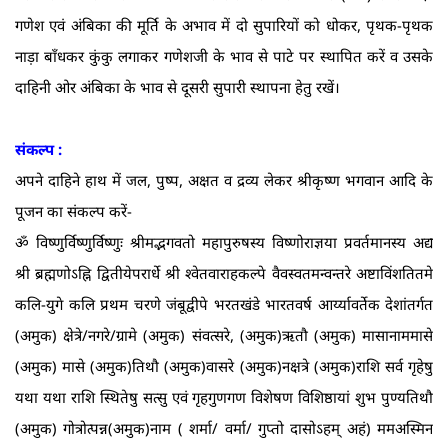
गणेश एवं अंबिका की मूर्ति के अभाव में दो सुपारियों को धोकर, पृथक-पृथक
नाड़ा बाँधकर कुंकु लगाकर गणेशजी के भाव से पाटे पर स्थापित करें व उसके
दाहिनी ओर अंबिका के भाव से दूसरी सुपारी स्थापना हेतु रखें।
संकल्प :
अपने दाहिने हाथ में जल, पुष्प, अक्षत व द्रव्य लेकर श्रीकृष्ण भगवान आदि के
पूजन का संकल्प करें-
ॐ विष्णुर्विष्णुर्विष्णुः श्रीमद्भगवतो महापुरुषस्य विष्णोराज्ञया प्रवर्तमानस्य अद्य
श्री ब्रह्मणोऽह्नि द्वितीयेपरार्धे श्री श्वेतवाराहकल्पे वैवस्वतमन्वन्तरे अष्टाविंशतितमे
कलि-युगे कलि प्रथम चरणे जंबूद्वीपे भरतखंडे भारतवर्ष आर्य्यावर्तेक देशांतर्गत
(अमुक) क्षेत्रे/नगरे/ग्रामे (अमुक) संवत्सरे, (अमुक)ऋतौ (अमुक) मासानाममासे
(अमुक) मासे (अमुक)तिथौ (अमुक)वासरे (अमुक)नक्षत्रे (अमुक)राशि सर्व गृहेषु
यथा यथा राशि स्थितेषु सत्सु एवं गृहगुणगण विशेषण विशिष्ठायां शुभ पुण्यतिथौ
(अमुक) गोत्रोत्पन्न(अमुक)नाम ( शर्मा/ वर्मा/ गुप्तो दासोऽहम्‌ अहं) ममअस्मिन