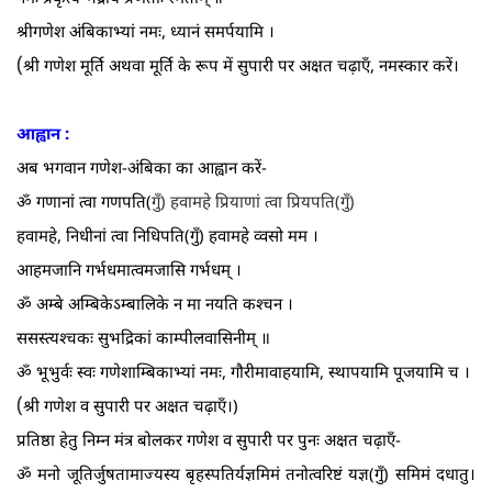
श्रीगणेश अंबिकाभ्यां नमः, ध्यानं समर्पयामि ।
(
श्री गणेश मूर्ति अथवा मूर्ति के रूप में सुपारी पर अक्षत चढ़ाएँ, नमस्कार करें।
आह्वान :
अब भगवान गणेश-अंबिका का आह्वान करें-
ॐ गणानां त्वा गणपति(
गु
ँ) हवामहे प्रियाणां त्वा प्रियपति(गुँ)
हवामहे, निधीनां त्वा निधिपति(गुँ) हवामहे व्वसो मम ।
आहमजानि गर्भधमात्वमजासि गर्भधम्‌ ।
ॐ अम्बे अम्बिकेऽम्बालिके न मा नयति कश्चन ।
ससस्त्यश्चकः सुभद्रिकां काम्पीलवासिनीम्‌ ॥
ॐ भूभुर्वः स्वः गणेशाम्बिकाभ्यां नमः, गौरीमावाहयामि, स्थापयामि पूजयामि च ।
(
श्री गणेश व सुपारी पर अक्षत चढ़ाएँ।)
प्रतिष्ठा हेतु निम्न मंत्र बोलकर गणेश व सुपारी पर पुनः अक्षत चढ़ाएँ-
ॐ मनो जूतिर्जुषतामाज्यस्य बृहस्पतिर्यज्ञमिमं तनोत्वरिष्टं यज्ञ(गुँ) समिमं दधातु।