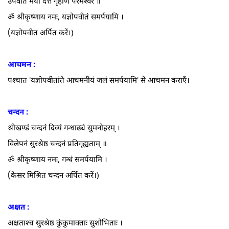
उपवीतं मया दत्तं गृहाण परमेश्वर ॥
ॐ श्रीकृष्णाय नमः, यज्ञोपवीतं समर्पयामि ।
(
यज्ञोपवीत अर्पित करें।)
आचमन :
पश्चात 'यज्ञोपवीतांते आचमनीयं जलं समर्पयामि' से आचमन कराएँ।
चन्दन :
श्रीखण्डं चन्दनं दिव्यं गन्धाढ्यं सुमनोहरम्‌ ।
विलेपनं सुरश्रेष्ठ चन्दनं प्रतिगृह्यताम्‌ ॥
ॐ श्रीकृष्णाय नमः, गन्धं समर्पयामि ।
(
केसर मिश्रित चन्दन अर्पित करें।)
अक्षत :
अक्षताश्च सुरश्रेष्ठ कुंकुमाक्ताः सुशोभिताः ।