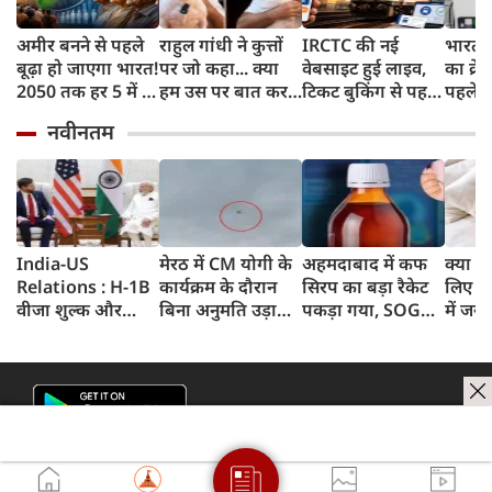
अमीर बनने से पहले
राहुल गांधी ने कुत्तों
IRCTC की नई
भारत म
बूढ़ा हो जाएगा भारत!
पर जो कहा... क्या
वेबसाइट हुई लाइव,
का क्रे
2050 तक हर 5 में 1
हम उस पर बात कर
टिकट बुकिंग से पहले
पहले जा
भारतीय होगा 60
सकते हैं?
करना होगा ये जरूरी
वाहनों 
नवीनतम
साल से ज्यादा उम्र का
काम, जानें पूरा
और इन
तरीका
India-US
मेरठ में CM योगी के
अहमदाबाद में कफ
क्या स्
Relations : H-1B
कार्यक्रम के दौरान
सिरप का बड़ा रैकेट
लिए 8 
वीजा शुल्क और
बिना अनुमति उड़ाया
पकड़ा गया, SOG
में जरू
इमिग्रेशन नीति के
ड्रोन, पुलिस ने युवक
क्राइम ब्रांच ने 60
अलावा PM मोदी ने
को किया गिरफ्तार
रुपए लाख का माल
अमेरिकी उपराष्ट्रपति
जब्त किया
जेडी वेंस किन मुद्दों पर
की चर्चा