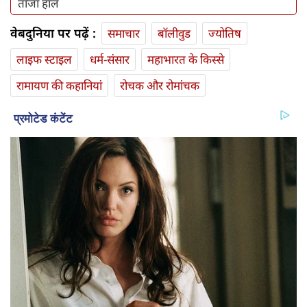
ताजा हाल
वेबदुनिया पर पढ़ें :
समाचार
बॉलीवुड
ज्योतिष
लाइफ स्‍टाइल
धर्म-संसार
महाभारत के किस्से
रामायण की कहानियां
रोचक और रोमांचक