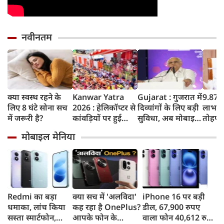
नवीनतम
क्या स्वस्थ रहने के
Kanwar Yatra
Gujarat : गुजरात में
9.87 ल
लिए 8 घंटे सोना सच
2026 : हेलिकॉप्टर से
दिव्यांगों के लिए बड़ी
लाभार्थ
में जरूरी है?
कांवड़ियों पर हुई
सुविधा, अब मोबाइल
तोहफा,
फूलों की बारिश,
में दिखाएं बस पास
सिंह धामी ने खाते में
मोबाइल मेनिया
बोले- शिवभक्त बोले
और करें फ्री सफर,
भेजे 1
योगीजी ने फूल नहीं
केंद्र सरकार ने दिया
सम्मान बरसाया
अवॉर्ड
Redmi का बड़ा
क्या सच में 'अलविदा'
iPhone 16 पर बड़ी
धमाका, लांच किया
कह रहा है OnePlus?
डील, 67,900 रुपए
सस्ता स्मार्टफोन,
आपके फोन के
वाला फोन 40,612 रुपए