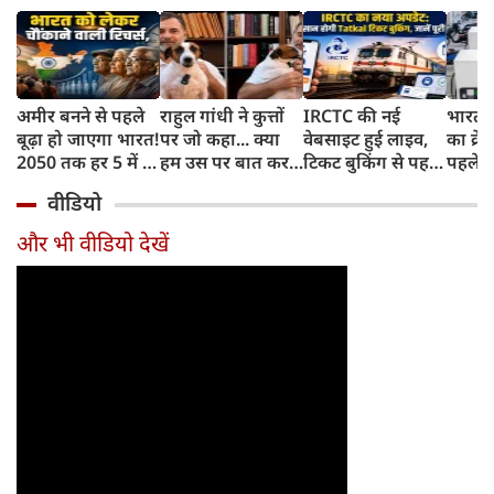
अमीर बनने से पहले
राहुल गांधी ने कुत्तों
IRCTC की नई
भारत म
बूढ़ा हो जाएगा भारत!
पर जो कहा... क्या
वेबसाइट हुई लाइव,
का क्रे
2050 तक हर 5 में 1
हम उस पर बात कर
टिकट बुकिंग से पहले
पहले जा
भारतीय होगा 60
सकते हैं?
करना होगा ये जरूरी
वाहनों 
वीडियो
साल से ज्यादा उम्र का
काम, जानें पूरा
और इन
तरीका
और भी वीडियो देखें