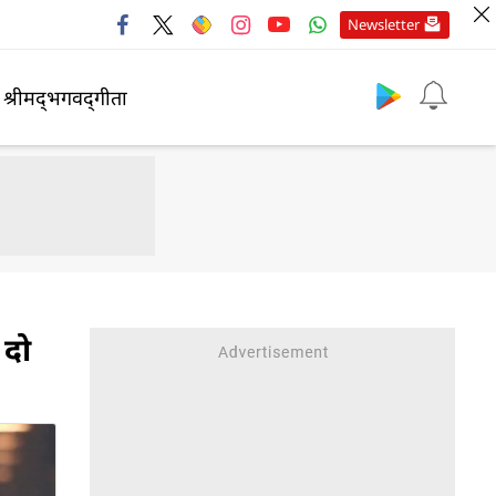
Newsletter
श्रीमद्‍भगवद्‍गीता
 दो