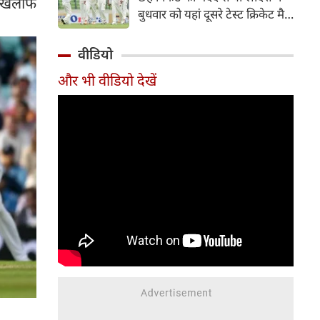
 खिलाफ
हिस्सा रहे माधव तिवारी इस समय
बुधवार को यहां दूसरे टेस्ट क्रिकेट मैच
मध्य प्रदेश के सबसे चर्चित युवा
में पाकिस्तान को 78 रन से हराकर
क्रिकेटरों में से एक हैं।
श्रृंखला में 2-0 से क्लीन स्वीप किया।
वीडियो
पाकिस्तान की टीम 437 रन के लक्ष्य
और भी वीडियो देखें
का पीछा करते हुए 358 रन पर
आउट हो गई। बांग्लादेश ने पहला
टेस्ट मैच 104 रन से जीता था।