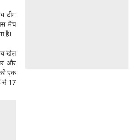
तीय टीम
ास मैच
ा है।
मैच खेल
ायर और
त को एक
ई से 17