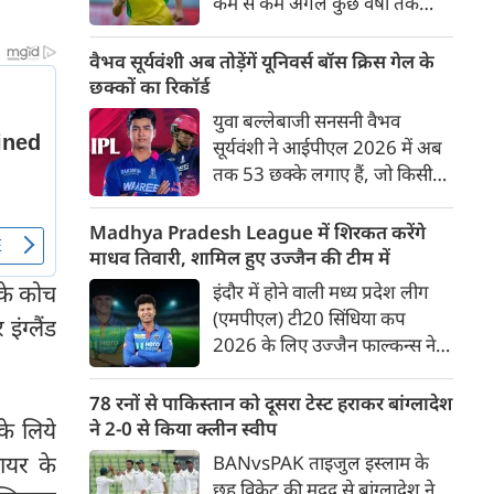
कम से कम अगले कुछ वर्षों तक
ऑस्ट्रेलियाई क्रिकेट उनकी पहली
प्राथमिकता होगी। यह बयान उस चर्चा
वैभव सूर्यवंशी अब तोड़ेंगें यूनिवर्स बॉस क्रिस गेल के
के बीच आया है, जिसमें कहा जा रहा
छक्कों का रिकॉर्ड
है कि ऑस्ट्रेलिया के कुछ बड़े खिलाड़ी
युवा बल्लेबाजी सनसनी वैभव
IPL से आगे बढ़कर अन्य फ्रेंचाइजी
सूर्यवंशी ने आईपीएल 2026 में अब
क्रिकेट खेलने के लिए राष्ट्रीय टीम से
तक 53 छक्के लगाए हैं, जो किसी
दूरी बना सकते हैं।
भी बल्लेबाज़ द्वारा किसी भी टी 20
टूर्नामेंट में दूसरे सबसे ज़्यादा हैं। सबसे
Madhya Pradesh League में शिरकत करेंगे
ज़्यादा 59 छक्के क्रिस गेल ने
माधव तिवारी, शामिल हुए उज्जैन की टीम में
आईपीएल 2012 में लगाए थे।
 के कोच
इंदौर में होने वाली मध्य प्रदेश लीग
सूर्यवंशी की नज़रें अब गेल के रिकॉर्ड
(एमपीएल) टी20 सिंधिया कप
ग्लैंड
पर होंगी।
2026 के लिए उज्जैन फाल्कन्स ने
अपनी टीम की घोषणा कर दी है,
जिसमें युवा ऑलराउंडर माधव तिवारी
78 रनों से पाकिस्तान को दूसरा टेस्ट हराकर बांग्लादेश
सबसे बड़े आकर्षण के रूप में
के लिये
ने 2-0 से किया क्लीन स्वीप
उभरकर सामने आए हैं। इंडियन
ायर के
BANvsPAK ताइजुल इस्लाम के
प्रीमियर लीग में दिल्ली कैपिटल्स का
छह विकेट की मदद से बांग्लादेश ने