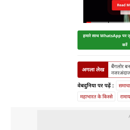
Read M
हमारे साथ WhatsApp पर जुड
करें
बैंगलोर बन
अगला लेख
नजरअंदा
वेबदुनिया पर पढ़ें :
समाच
महाभारत के किस्से
रामा