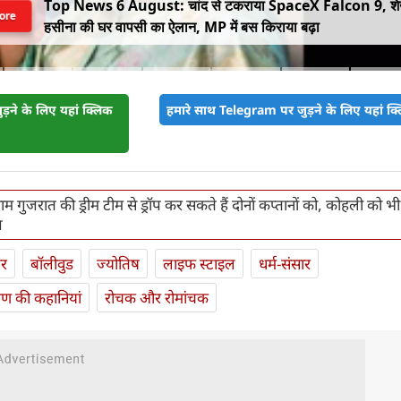
Top News 6 August: चांद से टकराया SpaceX Falcon 9, श
ore
हसीना की घर वापसी का ऐलान, MP में बस किराया बढ़ा
़ने के लिए यहां क्लिक
हमारे साथ Telegram पर जुड़ने के लिए यहां क्ल
ाम गुजरात की ड्रीम टीम से ड्रॉप कर सकते हैं दोनों कप्तानों को, कोहली को भ
ज
ार
बॉलीवुड
ज्योतिष
लाइफ स्‍टाइल
धर्म-संसार
यण की कहानियां
रोचक और रोमांचक