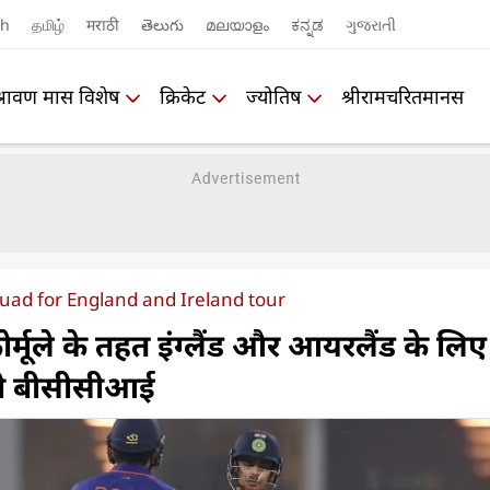
sh
தமிழ்
मराठी
తెలుగు
മലയാളം
ಕನ್ನಡ
ગુજરાતી
श्रावण मास विशेष
क्रिकेट
ज्योतिष
श्रीरामचरितमानस
quad for England and Ireland tour
र्मूले के तहत इंग्लैंड और आयरलैंड के लिए
गी बीसीसीआई