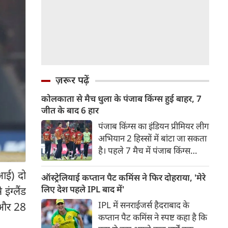
ज़रूर पढ़ें
कोलकाता से मैच धुला के पंजाब किंग्स हुई बाहर, 7
जीत के बाद 6 हार
पंजाब किंग्स का इंडियन प्रीमियर लीग
अभियान 2 हिस्सों में बांटा जा सकता
है। पहले 7 मैच में पंजाब किंग्स
अविजित रही अगले 6 मुकाबले में
आई) दो
उसे हार का सामना करना पड़ा इसके
ऑस्ट्रेलियाई कप्तान पैट कमिंस ने फिर दोहराया, 'मेरे
बाद अंतिम मैच वह जरूर जीती
लिए देश पहले IPL बाद में'
ंग्लैंड
लेकिन तब तक उसकी किस्मत
IPL में सनराईजर्स हैदराबाद के
 और 28
लखनऊ के हाथ लिखी गई थी।
कप्तान पैट कमिंस ने स्पष्ट कहा है कि