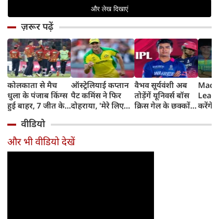
ज़रूर पढ़ें
कोलकाता से मैच
ऑस्ट्रेलियाई कप्तान
वैभव सूर्यवंशी अब
Madh
धुला के पंजाब किंग्स
पैट कमिंस ने फिर
तोड़ेंगें यूनिवर्स बॉस
Leagu
हुई बाहर, 7 जीत के
दोहराया, 'मेरे लिए
क्रिस गेल के छक्कों
करेंगे
बाद 6 हार
देश पहले IPL बाद में'
का रिकॉर्ड
शामिल 
वीडियो
टीम में
और भी वीडियो देखें