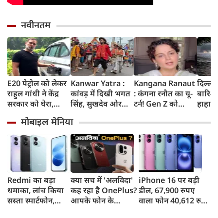
नवीनतम
E20 पेट्रोल को लेकर
Kanwar Yatra :
Kangana Ranaut
दिल्ली
राहुल गांधी ने केंद्र
कांवड़ में दिखी भगत
: कंगना रनौत का यू-
बारिश 
सरकार को घेरा,
सिंह, सुखदेव और
टर्न! Gen Z को
हाहाका
कहा- बहुत बड़ा मुद्दा,
राजगुरु की
बताया भारत की
में जलभ
मोबाइल मेनिया
लोगों की गाड़ियां हो
अमरगाथा,
'सबसे बड़ी ताकत',
जाम में
रहीं खराब, BJP ने
शिवभक्तों ने अनोखे
कुछ दिन पहले
सड़कों
बताया खराब
अंदाज में दी
प्रदर्शनकारियों को
तक पा
पटकथा
श्रद्धांजलि
कहा था 'जेनरेशन
गटर'
Redmi का बड़ा
क्या सच में 'अलविदा'
iPhone 16 पर बड़ी
धमाका, लांच किया
कह रहा है OnePlus?
डील, 67,900 रुपए
सस्ता स्मार्टफोन,
आपके फोन के
वाला फोन 40,612 रुपए
8,000mAh बैटरी
अपडेट्स और वारंटी पर
में खरीदने का मौका, ऐसे