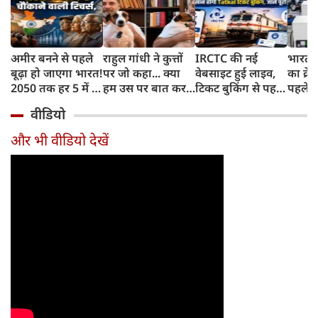
अमीर बनने से पहले
राहुल गांधी ने कुत्तों
IRCTC की नई
भारत म
बूढ़ा हो जाएगा भारत!
पर जो कहा... क्या
वेबसाइट हुई लाइव,
का क्रे
2050 तक हर 5 में 1
हम उस पर बात कर
टिकट बुकिंग से पहले
पहले जा
भारतीय होगा 60
सकते हैं?
करना होगा ये जरूरी
वाहनों 
वीडियो
साल से ज्यादा उम्र का
काम, जानें पूरा
और इन
तरीका
और भी वीडियो देखें