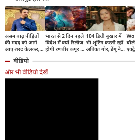
असम बाढ़ पीड़ितों
भारत से 2 दिन पहले
104 डिग्री बुखार में
World
की मदद को आगे
विदेश में क्यों रिलीज
भी शूटिंग करती रहीं
बॉलीवु
आए शरद केलकर,
होगी रणबीर कपूर की
अविका गोर, डेंगू ने
एक्ट्रेस
आर्थिक सहायता के
'रामायणम्'? नमित
बिगाड़ी तबीयत,
बिल्लिय
वीडियो
साथ की भावुक
मल्होत्रा ने बताया
अस्पताल में भर्ती
प्यार
अपील
रिलीज प्लान
और भी वीडियो देखें