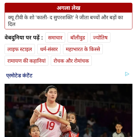
अगला लेख
क्यू टीवी के शो 'काली- द सुपरशक्ति' ने जीता बच्चों और बड़ों का
दिल
वेबदुनिया पर पढ़ें :
समाचार
बॉलीवुड
ज्योतिष
लाइफ स्‍टाइल
धर्म-संसार
महाभारत के किस्से
रामायण की कहानियां
रोचक और रोमांचक