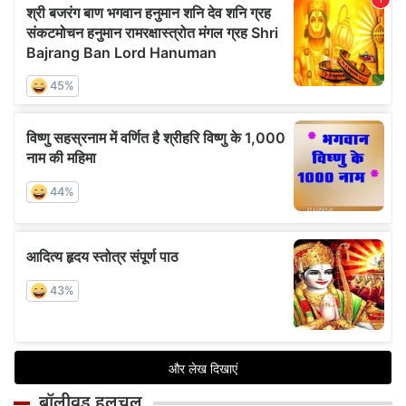
बॉलीवुड हलचल