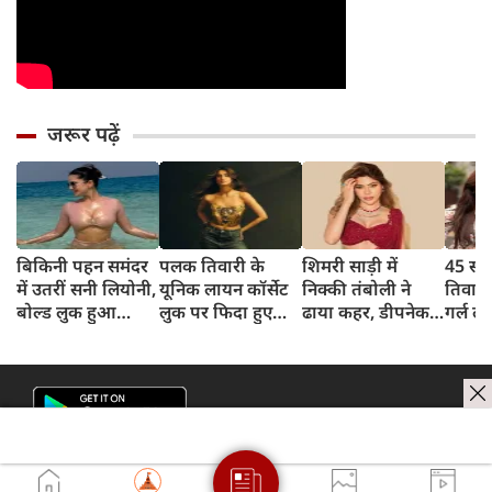
जरूर पढ़ें
बिकिनी पहन समंदर
पलक तिवारी के
शिमरी साड़ी में
45 साल
में उतरीं सनी लियोनी,
यूनिक लायन कॉर्सेट
निक्की तंबोली ने
तिवार
बोल्ड लुक हुआ
लुक पर फिदा हुए
ढाया कहर, डीपनेक
गर्ल ल
वायरल
फैंस, देखिए एक्ट्रेस
ब्लाउज पहन लगाया
अंदाज 
का बोल्ड अंदाज
बोल्डनेस का तड़का
का दि