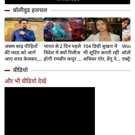
बॉलीवुड हलचल
असम बाढ़ पीड़ितों
भारत से 2 दिन पहले
104 डिग्री बुखार में
World
की मदद को आगे
विदेश में क्यों रिलीज
भी शूटिंग करती रहीं
बॉलीवु
आए शरद केलकर,
होगी रणबीर कपूर की
अविका गोर, डेंगू ने
एक्ट्रेस
आर्थिक सहायता के
'रामायणम्'? नमित
बिगाड़ी तबीयत,
बिल्लिय
वीडियो
साथ की भावुक
मल्होत्रा ने बताया
अस्पताल में भर्ती
प्यार
अपील
रिलीज प्लान
और भी वीडियो देखें