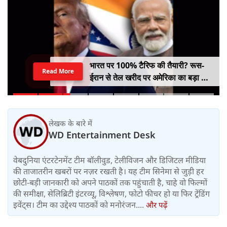
भारत पर 100% टैरिफ की तैयारी? रूस-
Read More
ईरान से तेल खरीद पर अमेरिका का बड़ा वार,
सीनेट में बिल पास
लेखक के बारे में
WD Entertainment Desk
वेबदुनिया एंटरटेनमेंट टीम बॉलीवुड, टेलीविजन और डिजिटल मीडिया
की ताजातरीन खबरों पर नज़र रखती है। यह टीम सिनेमा से जुड़ी हर
छोटी-बड़ी जानकारी को अपने पाठकों तक पहुंचाती है, चाहे वो फिल्मों
की समीक्षा, सेलिब्रिटी इंटरव्यू, विश्लेषण, फोटो फीचर हो या फिर ट्रेंडिंग
इवेंट्स। टीम का उद्देश्य पाठकों को मनोरंजन....
और पढ़ें