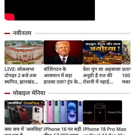
नवीनतम
LIVE: लोकसभा
वॉशिंगटन के
त्रेता युग सा अहसास!
प्रतापग
दोपहर 2 बजे तक
आसमान में बड़ा
अनूठी है रात की
100 सा
स्थगित, झारखंड
हादसा टला? ट्रंप के
रोशनी में नहाई
मकान 
विधानसभा में भी
मरीन वन हेलिकॉप्टर
रामनगरी अयोध्या
परिवार
मोबाइल मेनिया
बवाल
के बेहद करीब पहुंचा
दर्दना
यात्री विमान, जांच
शुरू
क्या सच में 'अलविदा'
iPhone 16 पर बड़ी
iPhone 18 Pro Max