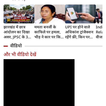
झारखंड में छात्र
ममता बनर्जी के
UPI पर होने वाले
India
आंदोलन का दिखा
काफिले पर हमला,
अधिकांश ट्रांजैक्शन
Relat
असर, JPSC के 3
भीड़ ने कार पर किया
रहेंगे फ्री, किन पर
वीजा 
सदस्‍यों ने दिया
पथराव, भाजपा और
लगेगा टैक्स, सरकार
इमिग्रे
वीडियो
इस्‍तीफा, प्रदर्शन को
पुलिस पर लगा यह
ने दिया बड़ा अपडेट
अलावा
लेकर क्या बोले CM
आरोप
अमेरिक
और भी वीडियो देखें
हेमंत सोरेन?
जेडी वें
की चर्च