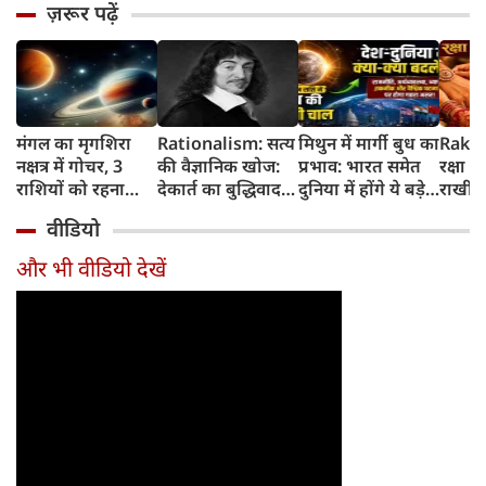
ज़रूर पढ़ें
मंगल का मृगशिरा
Rationalism: सत्य
मिथुन में मार्गी बुध का
Rakhi
नक्षत्र में गोचर, 3
की वैज्ञानिक खोज:
प्रभाव: भारत समेत
रक्षा ब
राशियों को रहना
देकार्त का बुद्धिवाद
दुनिया में होंगे ये बड़े
राखी ब
होगा 12 अगस्त तक
और आधुनिक दर्शन
बदलाव
मुहूर्त?
वीडियो
सावधान
का जन्म
और भी वीडियो देखें