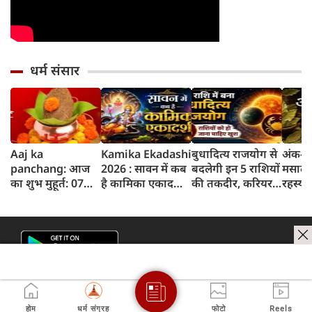
धर्म संसार
Aaj ka
Kamika Ekadashi
बुधादित्य राजयोग से
अंक-दर
panchang: आज
2026 : सावन में कब
बदलेगी इन 5 राशियों
मसाले 
का शुभ मुहूर्त: 07
है कामिका एकादशी?
की तकदीर, करियर
रहस्य 
अगस्‍त 2026:
जानें क्यों खास है यह
और कारोबार में मिल
तेजपत्त
शुक्रवार का पंचांग
एकादशी, जानें पूजा
सकती है बड़ी
और शुभ समय
विधि और कथा
सफलता
होम
धर्म संग्रह
फोटो
Reels