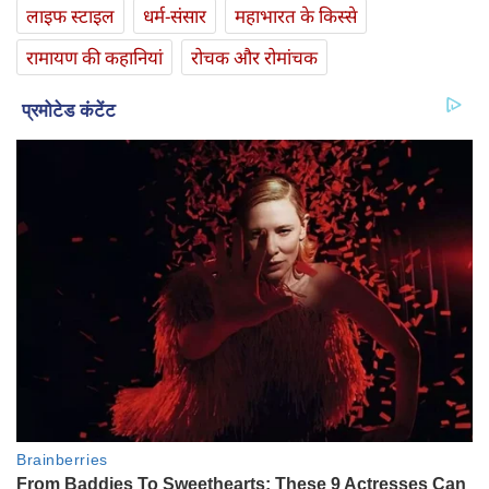
लाइफ स्‍टाइल
धर्म-संसार
महाभारत के किस्से
रामायण की कहानियां
रोचक और रोमांचक