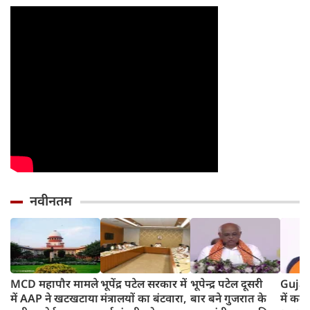
वरना पछताएंगे
तो हो जाएंगे हैरान
नवीनतम
MCD महापौर मामले
भूपेंद्र पटेल सरकार में
भूपेन्द्र पटेल दूसरी
Gujara
में AAP ने खटखटाया
मंत्रालयों का बंटवारा,
बार बने गुजरात के
में कल 