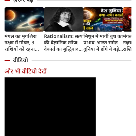
मंगल का मृगशिरा
Rationalism: सत्य
मिथुन में मार्गी बुध का
मंगल क
नक्षत्र में गोचर, 3
की वैज्ञानिक खोज:
प्रभाव: भारत समेत
नक्षत्र म
राशियों को रहना
देकार्त का बुद्धिवाद
दुनिया में होंगे ये बड़े
राशियो
होगा 12 अगस्त तक
और आधुनिक दर्शन
बदलाव
चमकेग
वीडियो
सावधान
का जन्म
किसे र
सावधा
और भी वीडियो देखें