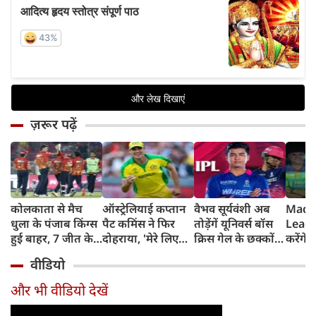
ज़रूर पढ़ें
कोलकाता से मैच
ऑस्ट्रेलियाई कप्तान
वैभव सूर्यवंशी अब
Madh
धुला के पंजाब किंग्स
पैट कमिंस ने फिर
तोड़ेंगें यूनिवर्स बॉस
Leagu
हुई बाहर, 7 जीत के
दोहराया, 'मेरे लिए
क्रिस गेल के छक्कों
करेंगे
बाद 6 हार
देश पहले IPL बाद में'
का रिकॉर्ड
शामिल 
वीडियो
टीम में
और भी वीडियो देखें