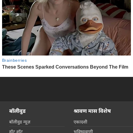
बॉलीवुड
श्रावण मास विशेष
बॉलीवुड न्यूज़
एकादशी
हॉट शॉट
भविष्यवाणी