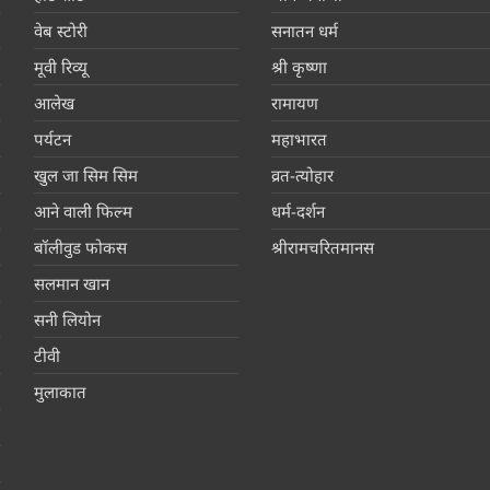
वेब स्टोरी
सनातन धर्म
मूवी रिव्यू
श्री कृष्णा
आलेख
रामायण
पर्यटन
महाभारत
खुल जा सिम सिम
व्रत-त्योहार
आने वाली फिल्म
धर्म-दर्शन
बॉलीवुड फोकस
श्रीरामचरितमानस
सलमान खान
सनी लियोन
टीवी
मुलाकात