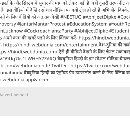
 के इस्तीफे और सिस्टम में सुधार की मांग को लेकर अड़ी है, वहीं दूसरी तरफ नीट अभ्
ए हैं। इस वीडियो में देखिए सोशल मीडिया पर क्यों ट्रोल हो रहे हैं अभिजीत दिपक
मला जानने के लिए वीडियो को अंत तक देखें! #NEETUG #AbhijeetDipke #Co
versy #JantarMantarProtest #EducationSystem #YouthRe
Lucknow #CockroachJantaParty #AbhijeetDipke #Student
ाम की खबरें पढ़ने के लिए क्लिक करें- https://hindi.webduni
िक करें- https://hindi.webdunia.com/entertainment देश-दुनिया की खबरे
- https://hindi.webdunia.com/ ऐसे ही वीडियो देखने के लिए चैनल सब्सक्रा
Uq7ks1LWHHY7ZARQ वेबदुनिया हिन्दी के इन सोशल मीडिया चैनल्स
ook.com/webduniahindi/ Twitter : https://twitter.com/webdu
i/ वेबदुनिया हिन्दी का एंड्रॉयड ऐप डाउनलोड करने के लिए क्लिक करे
om.webdunia.app&hl=en