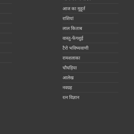
आज का मुहूर्त
राशियां
लाल किताब
वास्तु-फेंगशुई
टैरो भविष्यवाणी
रामशलाका
चौघड़िया
आलेख
नवग्रह
रत्न विज्ञान