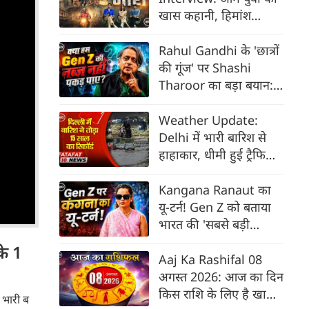
खास कहानी, हिमांश
कोहली ने खोले राज
Rahul Gandhi के 'छात्रों
की गूंज' पर Shashi
Tharoor का बड़ा बयान:
हम Gen Z की नब्ज नहीं
पकड़ पाए?
Weather Update:
Delhi में भारी बारिश से
हाहाकार, धीमी हुई ट्रैफिक
की रफ्‍तार |Monsoon
Alert | IMD
Kangana Ranaut का
यू-टर्न! Gen Z को बताया
भारत की 'सबसे बड़ी
ताकत', पहले कहा था
े 1
'जेनरेशन गटर'
Aaj Ka Rashifal 08
अगस्त 2026: आज का दिन
किस राशि के लिए है खास ।
 भारी ब