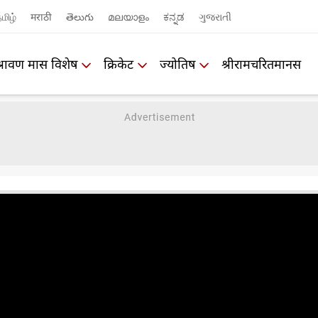
மிழ்
मराठी
తెలుగు
മലയാളം
ಕನ್ನಡ
ગુજરાતી
श्रावण मास विशेष
क्रिकेट
ज्योतिष
श्रीरामचरितमानस