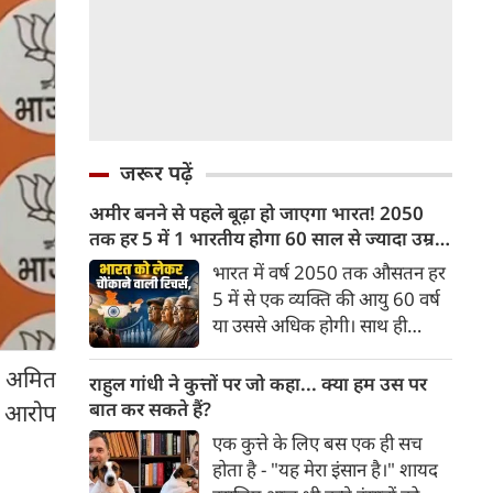
जरूर पढ़ें
अमीर बनने से पहले बूढ़ा हो जाएगा भारत! 2050
तक हर 5 में 1 भारतीय होगा 60 साल से ज्यादा उम्र
का
भारत में वर्ष 2050 तक औसतन हर
5 में से एक व्यक्ति की आयु 60 वर्ष
या उससे अधिक होगी। साथ ही
लगभग 10 में से 7 बुजुर्ग ग्रामीण
्ष अमित
भारत में रहेंगे। ‘ट्रांसफॉर्म रूरल
राहुल गांधी ने कुत्तों पर जो कहा... क्या हम उस पर
इंडिया’ (टीआरआई) की रिचर्स के
बात कर सकते हैं?
ा आरोप
अनुसार भारत विकसित देशों के
एक कुत्ते के लिए बस एक ही सच
विपरीत समृद्ध बनने से पहले ही वृद्ध
होता है - "यह मेरा इंसान है।" शायद
होती आबादी वाले देश की श्रेणी में