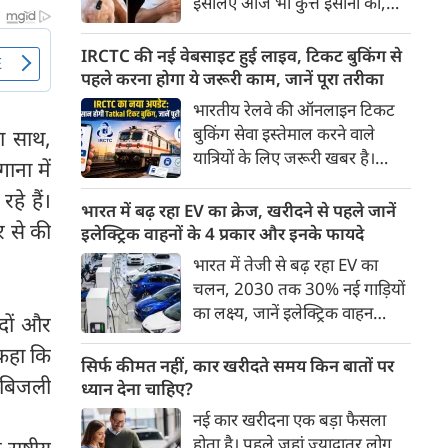
इसलिए आज भी कुत्ते इंसानों को,
पहुंच रहा है।
इंसानों से बेहतर समझते हैं। जब हम
भू-राजनीति से लेकर कृत्रिम
IRCTC की नई वेबसाइट हुई लाइव, टिकट बुकिंग से
बुद्धिमत्ता, जलवायु परिवर्तन से लेकर
पहले करना होगा ये जरूरी काम, जानें पूरा तरीका
क्रिकेट तक हर विषय पर बहस कर
भारतीय रेलवे की ऑनलाइन टिकट
सकते हैं, तो उस जीव पर भी एक
बुकिंग सेवा इस्तेमाल करने वाले
ा साथ,
गंभीर चर्चा बनती है जिसने किसी भी
यात्रियों के लिए जरूरी खबर है।
ाना में
सभ्यता से पहले इंसान का साथ चुना
IRCTC ने अपनी नई टिकट बुकिंग
था। दुर्भाग्य यह है कि आज कुत्तों के
हे हैं।
वेबसाइट का बीटा वर्जन लॉन्च कर
भारत में बढ़ रहा EV का क्रेज, खरीदने से पहले जानें
बारे में हमारी राय पशु-चिकित्सकों,
र से की
दिया है। करीब 24 साल पुराने
इलेक्ट्रिक वाहनों के 4 प्रकार और इनके फायदे
व्यवहार वैज्ञानिकों या विशेषज्ञों से
इंटरफेस के बाद वेबसाइट को नए
भारत में तेजी से बढ़ रहा EV का
कम... और व्हाट्सऐप यूनिवर्सिटी से
डिजाइन और कई नए फीचर्स के साथ
चलन, 2030 तक 30% नई गाड़ियों
ज़्यादा बनती है।
अपडेट किया गया है।
का लक्ष्य, जानें इलेक्ट्रिक वाहन
िदों और
कितने प्रकार के होते हैं और क्या है
 कहा कि
200 अरब रुपए का मौका
सिर्फ कीमत नहीं, कार खरीदते समय किन बातों पर
क बिजली
ध्यान देना चाहिए?
नई कार खरीदना एक बड़ा फैसला
होता है। पहले जहां ज़्यादातर लोग
ष्ट्रीय