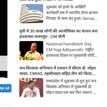
अनुसार भारत विकसित देशों के
शुक्रवार को हफ्ते के आखिरी
विपरीत समृद्ध बनने से पहले ही वृद्ध
कारोबारी सत्र में भारतीय शेयर बाजार
होती आबादी वाले देश की श्रेणी में
गिरावट के साथ बंद हुआ। Sensex
पहुंच रहा है।
455.59 अंक यानी 0.58 फीसदी
गिरकर 78,499.17 के स्तर पर बंद
यूपी में 30 लाख लोगों की आजीविका का साधन बना
हुआ। वहीं, Nifty 50 में 65.35
हथकरघा-पावरलूम : CM योगी
अंक यानी 0.27 फीसदी की गिरावट
National Handloom Day
रही और यह 24,570.65 के स्तर
CM Yogi Adityanath: राष्ट्रीय
पर बंद हुआ। शुक्रवार को सेंसेक्स
हथकरघा दिवस पर मुख्यमंत्री योगी
438.68 अंक यानी 0.56 फीसदी
आदित्यनाथ ने कारीगरों व बुनकरों के
गिरकर 78,516.08 के स्तर पर
उत्थान के लिए सरकार की प्रतिबद्धता
जन-विश्वास अभियान में एक्शन में सीएम डॉ. मोहन
खुला था। वहीं निफ्टी 97.10 अंक
दोहराई। उन्होंने कहा कि यूपी में
यादव, CMHO, तहसीलदार सहित तीन को किया
यानी 0.39 फीसदी की गिरावट के
हथकरघा और पावरलूम से करीब 30
सस्पेंड
मध्यप्रदेश में शुक्रवार से शुरु हुए जन-
साथ 24,538.90 के स्तर पर खुला।
लाख लोगों की आजीविका जुड़ी है।
विश्वास अभियान में मुख्यमंत्री डॉ.
िक करें
मोहन यादव एक बार फिर एक्शन मोड
में दिखाई दिए। छिंदवाड़ा में उन्होंने
एक तरफ यहां 'मुख्यमंत्री जन-