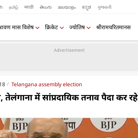
sh
தமிழ்
मराठी
తెలుగు
മലയാളം
ಕನ್ನಡ
ગુજરાતી
श्रावण मास विशेष
क्रिकेट
ज्योतिष
श्रीरामचरितमानस
018
Telangana assembly election
 तेलंगाना में सांप्रदायिक तनाव पैदा कर रहे 