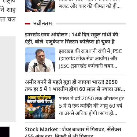
बजट और कार की कीमत को ही
ंने शाह
सबसे अहम मानते थे, वहीं आज
 पता चल
खरीदार कई दूसरे पहलुओं पर भी
नवीनतम
ध्यान देते हैं। आइए जानते हैं कि कार
झारखंड छात्र आंदोलन : 14वें दिन राहुल गांधी की
खरीदते समय किन बातों पर ध्यान
एंट्री, बोले 'एजुकेशन सिस्टम कोलैप्स हो चुका है'
देना चाहिए।
झारखंड की राजधानी रांची में JPSC
(झारखंड लोक सेवा आयोग) और
JSSC (झारखंड कर्मचारी चयन
आयोग) की परीक्षाओं में कथित
धांधली, पेपर लीक और परीक्षा
अमीर बनने से पहले बूढ़ा हो जाएगा भारत! 2050
माफियाओं के खिलाफ छात्रों का
तक हर 5 में 1 भारतीय होगा 60 साल से ज्यादा उम्र
विरोध प्रदर्शन उग्र रूप ले चुका है।
का
भारत में वर्ष 2050 तक औसतन हर
आंदोलन के 14वें दिन इस मामले में
5 में से एक व्यक्ति की आयु 60 वर्ष
उस वक्त बड़ा मोड़ आया जब
या उससे अधिक होगी। साथ ही
लोकसभा में विपक्ष के नेता राहुल
लगभग 10 में से 7 बुजुर्ग ग्रामीण
गांधी ने सीधे आंदोलनकारी छात्रों से
भारत में रहेंगे। ‘ट्रांसफॉर्म रूरल
Stock Market : शेयर बाजार में गिरावट, सेंसेक्स
संवाद साधा।
इंडिया’ (टीआरआई) की रिचर्स के
455 अंक टूटा, निफ्टी में भी गिरावट